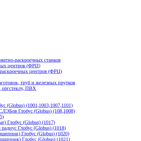
матно-раскроечных станков
ных центров (ФРЦ)
-раскроечных центров (ФРЦ)
готовок, труб и железных прутков
 оргстеклу, ПВХ
с (Globus) (1001,1003,1007,1101)
ЛЭБов Глобус (Globus) (108,1008)
5)
) Глобус (Globus) (1017)
адиус Глобус (Globus) (1018)
шипник) Глобус (Globus) (1020)
шипник) Глобус (Globus) (1021)