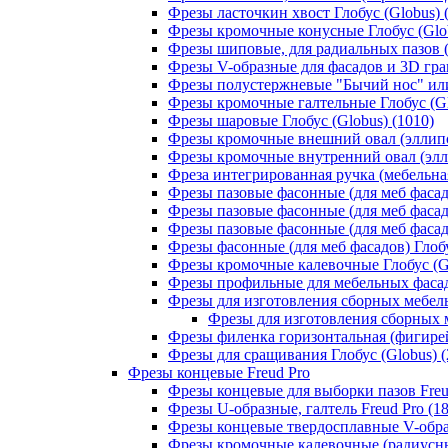
Фрезы ласточкин хвост Глобус (Globus) 
Фрезы кромочные конусные Глобус (Glob
Фрезы шиповые, для радиальных пазов (Т
Фрезы V-образные для фасадов и 3D грав
Фрезы полустержневые "Бычий нос" или 
Фрезы кромочные галтельные Глобус (Gl
Фрезы шаровые Глобус (Globus) (1010)
Фрезы кромочные внешний овал (эллипс,
Фрезы кромочные внутренний овал (эллип
Фреза интегрированная ручка (мебельная
Фрезы пазовые фасонные (для меб фасадо
Фрезы пазовые фасонные (для меб фасадо
Фрезы пазовые фасонные (для меб фасадо
Фрезы фасонные (для меб фасадов) Глобу
Фрезы кромочные калевочные Глобус (Gl
Фрезы профильные для мебельных фасадо
Фрезы для изготовления сборных мебель
Фрезы для изготовления сборных м
Фрезы филенка горизонтальная (фигирейн
Фрезы для сращивания Глобус (Globus) (
Фрезы концевые Freud Pro
Фрезы концевые для выборки пазов Freud
Фрезы U-образные, галтель Freud Pro (18
Фрезы концевые твердосплавные V-образ
Фрезы кромочные калевочные (радиусные