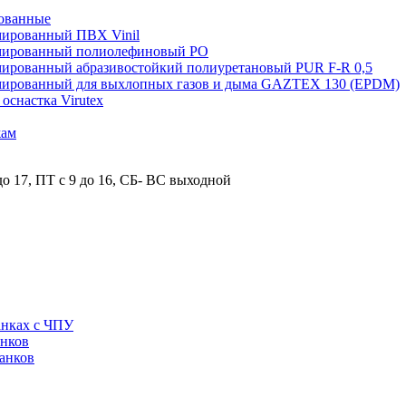
ованные
мированный ПВХ Vinil
рмированный полиолефиновый PO
мированный абразивостойкий полиуретановый PUR F-R 0,5
рмированный для выхлопных газов и дыма GAZTEX 130 (EPDM)
снастка Virutex
жам
о 17, ПТ с 9 до 16, СБ- ВС выходной
анках с ЧПУ
анков
анков