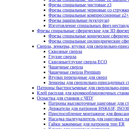
Фрезы спиральные чистовые z3
Фрезы спиральные черновые со стружк
Фрезы спиральные компрессионные z2+
Фрезы рашпильные (кукуруза)
Изготовление спиральных фрез нестанд
Фрезы спиральные сферические для 3D фрезе
Фрезы спиральные конические сферичес
Фрезы спиральные цилиндрические сфер
Сверла, зенкеры, втулки для сверлильно-при
Сквозные сверла
Глухие сверла
Сквозные/глухие сверла ECO
Чашечные сверла
Чашечные сверла Premium
Втулки переходные для сверл
Зенкеры для сверлильно-присадочных с
Патроны быстросъемные для сверлильно-при
Клей расплав для кромкооблицовочных станк
Оснастка для станков с ЧПУ
Патроны высокоточные цанговые для с
Держатели для патронов HSK63F, ISO3
Приспособление монтажное для фиксац
Насадка пылеудалитель для цанговых п
Гайки зажимные для патронов тип ER