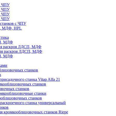
с ЧПУ
с ЧПУ
с ЧПУ
с ЧПУ
станков с ЧПУ
П, МДФ, HPL
стика
СП, МДФ
ля раскроя ЛДСП, МДФ
для раскроя ЛДСП, МДФ
СП, МДФ
жами
блицовочных станков
в
рисадочного станка Vitap Alfa 21
омкооблицовочных станков
овочных станков
ромкооблицовочные станки
ооблицовочных станков
раскроечного станка универсальный
анков
ля кромкооблицовочных станков Riepe