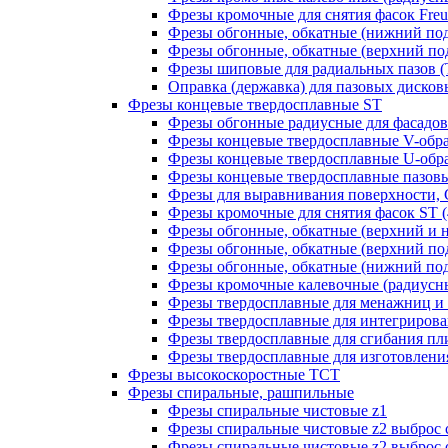
Фрезы кромочные для снятия фасок Freud
Фрезы обгонные, обкатные (нижний под
Фрезы обгонные, обкатные (верхний под
Фрезы шиповые для радиальных пазов (Т-
Оправка (державка) для пазовых дисковых
Фрезы концевые твердосплавные ST
Фрезы обгонные радиусные для фасадов
Фрезы концевые твердосплавные V-обр
Фрезы концевые твердосплавные U-обра
Фрезы концевые твердосплавные пазовы
Фрезы для выравнивания поверхности, 
Фрезы кромочные для снятия фасок ST (4
Фрезы обгонные, обкатные (верхний и н
Фрезы обгонные, обкатные (верхний под
Фрезы обгонные, обкатные (нижний под
Фрезы кромочные калевочные (радиусные
Фрезы твердосплавные для менажниц и ч
Фрезы твердосплавные для интегрирован
Фрезы твердосплавные для сгибания плит
Фрезы твердосплавные для изготовления 
Фрезы высокоскоростные ТСТ
Фрезы спиральные, рашпильные
Фрезы спиральные чистовые z1
Фрезы спиральные чистовые z2 выброс 
Фрезы спиральные чистовые z2 выброс 