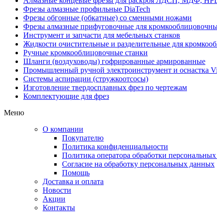
Алмазные концевые фрезы для раскроя ЛДСП, МДФ, HP
Фрезы алмазные профильные DiaTech
Фрезы обгонные (обкатные) со сменными ножами
Фрезы алмазные прифуговочные для кромкооблицовочны
Инструмент и запчасти для мебельных станков
Жидкости очистительные и разделительные для кромкооб
Ручные кромкооблицовочные станки
Шланги (воздуховоды) гофрированные армированные
Промышленный ручной электроинструмент и оснастка Vi
Системы аспирации (стружкоотсосы)
Изготовление твердосплавных фрез по чертежам
Комплектующие для фрез
Меню
О компании
Покупателю
Политика конфиденциальности
Политика оператора обработки персональных
Согласие на обработку персональных данных
Помощь
Доставка и оплата
Новости
Акции
Контакты