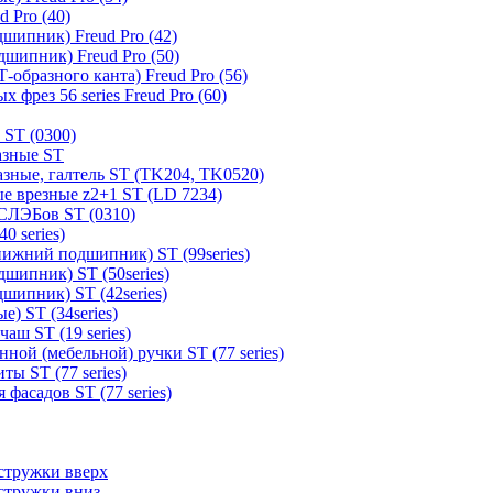
 Pro (40)
шипник) Freud Pro (42)
шипник) Freud Pro (50)
образного канта) Freud Pro (56)
 фрез 56 series Freud Pro (60)
 ST (0300)
азные ST
зные, галтель ST (TK204, TK0520)
е врезные z2+1 ST (LD 7234)
СЛЭБов ST (0310)
0 series)
ижний подшипник) ST (99series)
шипник) ST (50series)
шипник) ST (42series)
) ST (34series)
аш ST (19 series)
ной (мебельной) ручки ST (77 series)
ы ST (77 series)
фасадов ST (77 series)
стружки вверх
стружки вниз