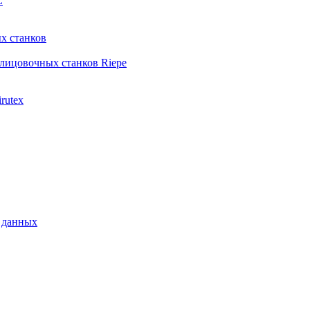
L
х станков
лицовочных станков Riepe
rutex
 данных