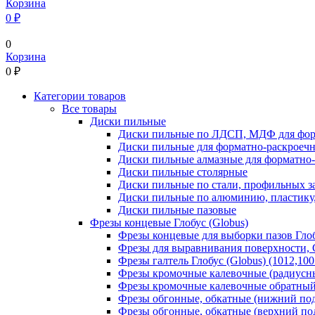
Корзина
0 ₽
0
Корзина
0
₽
Категории товаров
Все товары
Диски пильные
Диски пильные по ЛДСП, МДФ для фор
Диски пильные для форматно-раскроеч
Диски пильные алмазные для форматно
Диски пильные столярные
Диски пильные по стали, профильных за
Диски пильные по алюминию, пластику,
Диски пильные пазовые
Фрезы концевые Глобус (Globus)
Фрезы концевые для выборки пазов Глобу
Фрезы для выравнивания поверхности, С
Фрезы галтель Глобус (Globus) (1012,100
Фрезы кромочные калевочные (радиусные
Фрезы кромочные калевочные обратный р
Фрезы обгонные, обкатные (нижний под
Фрезы обгонные, обкатные (верхний под