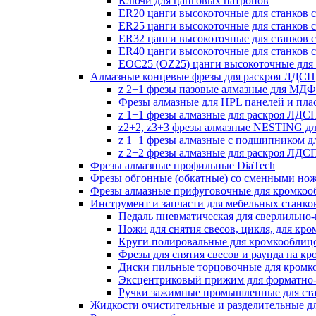
Ключи для цанговых патронов
ER20 цанги высокоточные для станков 
ER25 цанги высокоточные для станков 
ER32 цанги высокоточные для станков 
ER40 цанги высокоточные для станков 
EOC25 (OZ25) цанги высокоточные для 
Алмазные концевые фрезы для раскроя ЛДС
z 2+1 фрезы пазовые алмазные для МДФ
Фрезы алмазные для HPL панелей и пла
z 1+1 фрезы алмазные для раскроя ЛД
z2+2, z3+3 фрезы алмазные NESTING д
z 1+1 фрезы алмазные с подшипником 
z 2+2 фрезы алмазные для раскроя ЛД
Фрезы алмазные профильные DiaTech
Фрезы обгонные (обкатные) со сменными но
Фрезы алмазные прифуговочные для кромкоо
Инструмент и запчасти для мебельных станко
Педаль пневматическая для сверлильно-п
Ножи для снятия свесов, цикля, для кр
Круги полировальные для кромкооблиц
Фрезы для снятия свесов и раунда на к
Диски пильные торцовочные для кромк
Эксцентриковый прижим для форматно-
Ручки зажимные промышленные для ст
Жидкости очистительные и разделительные д