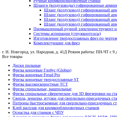
Ручные кромкооблицовочные станки
Шланги (воздуховоды) гофрированные армир
Шланг (воздуховод) гофрированный ар
Шланг (воздуховод) гофрированный а
Шланг (воздуховод) гофрированный ар
Шланг (воздуховод) гофрированный а
Промышленный ручной электроинструмент и о
Системы аспирации (стружкоотсосы)
Изготовление твердосплавных фрез по черте
Комплектующие для фрез
г. Н. Новгород, ул. Народная, д. 41Д
Режим работы: ПН-ЧТ с 9 д
Все товары
Диски пильные
Фрезы концевые Глобус (Globus)
Фрезы концевые Freud Pro
Фрезы концевые твердосплавные ST
Фрезы высокоскоростные ТСТ
Фрезы спиральные, рашпильные
Фрезы спиральные сферические для 3D фрезеровки на ст
Сверла, зенкеры, втулки для сверлильно-присадочных ст
Патроны быстросъемные для сверлильно-присадочных ст
Клей расплав для кромкооблицовочных станков
Оснастка для станков с ЧПУ