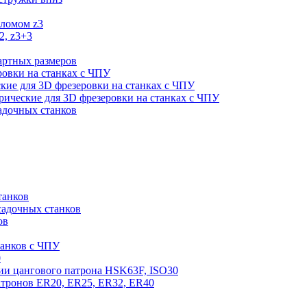
оломом z3
2, z3+3
артных размеров
ровки на станках с ЧПУ
кие для 3D фрезеровки на станках с ЧПУ
ические для 3D фрезеровки на станках с ЧПУ
садочных станков
танков
садочных станков
ов
танков с ЧПУ
0
ии цангового патрона HSK63F, ISO30
атронов ER20, ER25, ER32, ER40