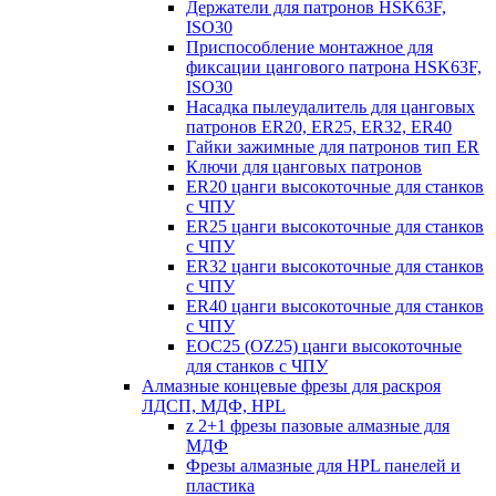
Держатели для патронов HSK63F,
ISO30
Приспособление монтажное для
фиксации цангового патрона HSK63F,
ISO30
Насадка пылеудалитель для цанговых
патронов ER20, ER25, ER32, ER40
Гайки зажимные для патронов тип ER
Ключи для цанговых патронов
ER20 цанги высокоточные для станков
с ЧПУ
ER25 цанги высокоточные для станков
с ЧПУ
ER32 цанги высокоточные для станков
с ЧПУ
ER40 цанги высокоточные для станков
с ЧПУ
EOC25 (OZ25) цанги высокоточные
для станков с ЧПУ
Алмазные концевые фрезы для раскроя
ЛДСП, МДФ, HPL
z 2+1 фрезы пазовые алмазные для
МДФ
Фрезы алмазные для HPL панелей и
пластика