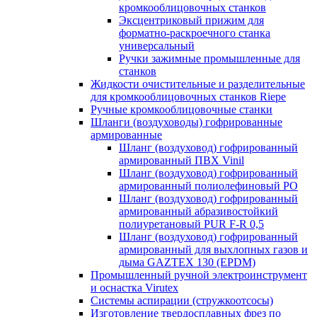
кромкооблицовочных станков
Эксцентриковый прижим для
форматно-раскроечного станка
универсальный
Ручки зажимные промышленные для
станков
Жидкости очистительные и разделительные
для кромкооблицовочных станков Riepe
Ручные кромкооблицовочные станки
Шланги (воздуховоды) гофрированные
армированные
Шланг (воздуховод) гофрированный
армированный ПВХ Vinil
Шланг (воздуховод) гофрированный
армированный полиолефиновый PO
Шланг (воздуховод) гофрированный
армированный абразивостойкий
полиуретановый PUR F-R 0,5
Шланг (воздуховод) гофрированный
армированный для выхлопных газов и
дыма GAZTEX 130 (EPDM)
Промышленный ручной электроинструмент
и оснастка Virutex
Системы аспирации (стружкоотсосы)
Изготовление твердосплавных фрез по