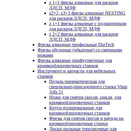
z 1+1 фрезы алмазные для раскроя
ЛДСП, МДФ
z2+2, z3+3 фрезы алмазные NESTING
для раскроя ЛДСП, МДФ
z 1+1 фрезы алмазные с подшипником
для раскроя ЛДСП, МДФ
z 2+2 фрезы алмазные для раскроя
ЛДСП, МДФ
Фрезы алмазные профильные DiaTech
Фрезы обгонные (обкатные) со сменными
ножами
Фрезы алмазные прифуговочные для
кромкооблицовочных станков
Инструмент и запчасти для мебельных
станков
Педаль пневматическая для
сверлильно-присадочного станка Vitap
Alfa 21
Ножи для снятия свесов, цикля, для
кромкооблицовочных станков
Круги полировальные для
кромкооблицовочных станков
Фрезы для снятия свесов и раунда на
кромкооблицовочные станки
Диски пильные торцовочные для