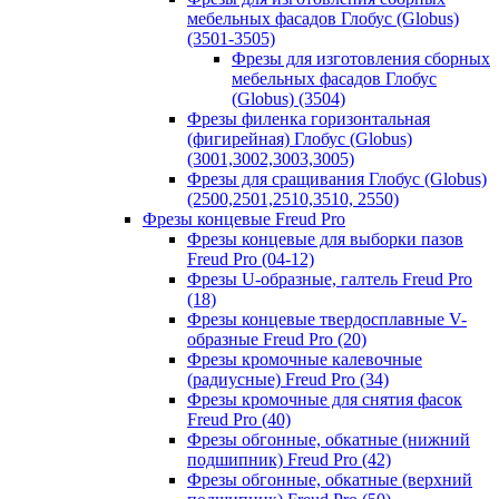
мебельных фасадов Глобус (Globus)
(3501-3505)
Фрезы для изготовления сборных
мебельных фасадов Глобус
(Globus) (3504)
Фрезы филенка горизонтальная
(фигирейная) Глобус (Globus)
(3001,3002,3003,3005)
Фрезы для сращивания Глобус (Globus)
(2500,2501,2510,3510, 2550)
Фрезы концевые Freud Pro
Фрезы концевые для выборки пазов
Freud Pro (04-12)
Фрезы U-образные, галтель Freud Pro
(18)
Фрезы концевые твердосплавные V-
образные Freud Pro (20)
Фрезы кромочные калевочные
(радиусные) Freud Pro (34)
Фрезы кромочные для снятия фасок
Freud Pro (40)
Фрезы обгонные, обкатные (нижний
подшипник) Freud Pro (42)
Фрезы обгонные, обкатные (верхний