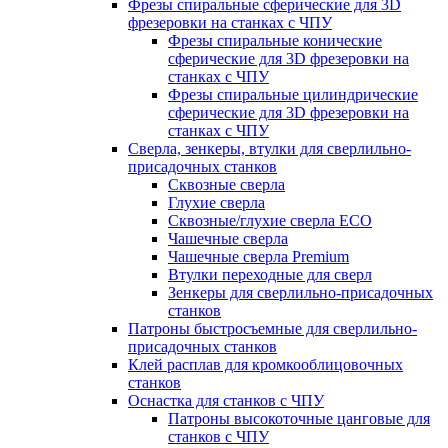
Фрезы спиральные сферические для 3D
фрезеровки на станках с ЧПУ
Фрезы спиральные конические
сферические для 3D фрезеровки на
станках с ЧПУ
Фрезы спиральные цилиндрические
сферические для 3D фрезеровки на
станках с ЧПУ
Сверла, зенкеры, втулки для сверлильно-
присадочных станков
Сквозные сверла
Глухие сверла
Сквозные/глухие сверла ECO
Чашечные сверла
Чашечные сверла Premium
Втулки переходные для сверл
Зенкеры для сверлильно-присадочных
станков
Патроны быстросъемные для сверлильно-
присадочных станков
Клей расплав для кромкооблицовочных
станков
Оснастка для станков с ЧПУ
Патроны высокоточные цанговые для
станков с ЧПУ