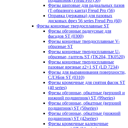
подшипник) Freud Pro (50)
Фрезы шиповые для радиальных пазов
(Т-образного канта) Freud Pro (56)
Оправка (державка) для пазовых
дисковых фрез 56 series Freud Pro (60)
Фрезы концевые твердосплавные ST
Фрезы обгонные радиусные для
фасадов ST (0300)
Фрезы концевые твердосплавные V-
образные ST
Фрезы концевые твердосплавные U-
образные, галтель ST (TK204, TK0520)
Фрезы концевые твердосплавные
пазовые врезные z2+1 ST (LD 7234)
Фрезы для выравнивания поверхности,
СЛЭБов ST (0310)
Фрезы кромочные для снятия фасок ST
(40 series)
Фрезы обгонные, обкатные (верхний и
нижний подшипник) ST (99series)
Фрезы обгонные, обкатные (верхний
подшипник) ST (50series)
Фрезы обгонные, обкатные (нижний
подшипник) ST (42series)
Фрезы кромочные калевочные