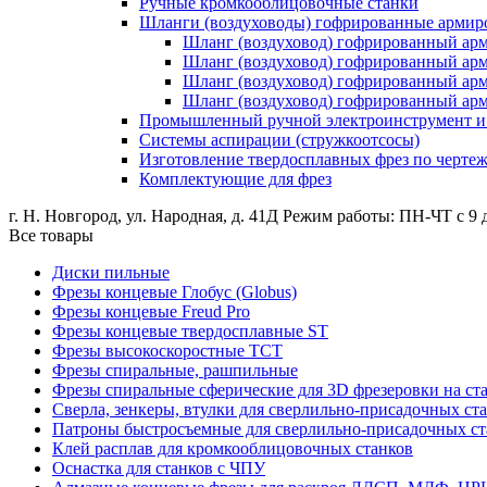
Ручные кромкооблицовочные станки
Шланги (воздуховоды) гофрированные армир
Шланг (воздуховод) гофрированный ар
Шланг (воздуховод) гофрированный а
Шланг (воздуховод) гофрированный ар
Шланг (воздуховод) гофрированный а
Промышленный ручной электроинструмент и о
Системы аспирации (стружкоотсосы)
Изготовление твердосплавных фрез по черте
Комплектующие для фрез
г. Н. Новгород, ул. Народная, д. 41Д
Режим работы: ПН-ЧТ с 9 д
Все товары
Диски пильные
Фрезы концевые Глобус (Globus)
Фрезы концевые Freud Pro
Фрезы концевые твердосплавные ST
Фрезы высокоскоростные ТСТ
Фрезы спиральные, рашпильные
Фрезы спиральные сферические для 3D фрезеровки на ст
Сверла, зенкеры, втулки для сверлильно-присадочных ст
Патроны быстросъемные для сверлильно-присадочных ст
Клей расплав для кромкооблицовочных станков
Оснастка для станков с ЧПУ