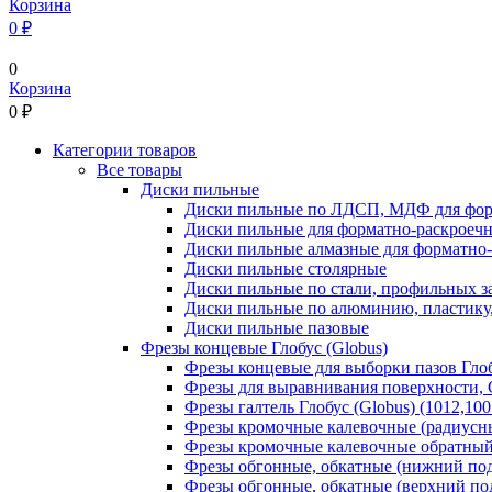
Корзина
0 ₽
0
Корзина
0
₽
Категории товаров
Все товары
Диски пильные
Диски пильные по ЛДСП, МДФ для фор
Диски пильные для форматно-раскроеч
Диски пильные алмазные для форматно
Диски пильные столярные
Диски пильные по стали, профильных за
Диски пильные по алюминию, пластику,
Диски пильные пазовые
Фрезы концевые Глобус (Globus)
Фрезы концевые для выборки пазов Глобу
Фрезы для выравнивания поверхности, С
Фрезы галтель Глобус (Globus) (1012,100
Фрезы кромочные калевочные (радиусные
Фрезы кромочные калевочные обратный р
Фрезы обгонные, обкатные (нижний под
Фрезы обгонные, обкатные (верхний под