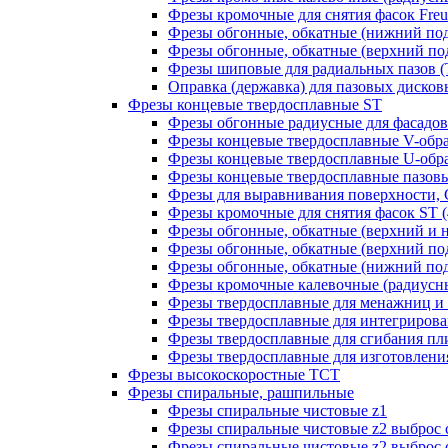
Фрезы кромочные для снятия фасок Freud
Фрезы обгонные, обкатные (нижний под
Фрезы обгонные, обкатные (верхний под
Фрезы шиповые для радиальных пазов (Т-
Оправка (державка) для пазовых дисковых
Фрезы концевые твердосплавные ST
Фрезы обгонные радиусные для фасадов
Фрезы концевые твердосплавные V-обр
Фрезы концевые твердосплавные U-обра
Фрезы концевые твердосплавные пазовы
Фрезы для выравнивания поверхности, 
Фрезы кромочные для снятия фасок ST (4
Фрезы обгонные, обкатные (верхний и н
Фрезы обгонные, обкатные (верхний под
Фрезы обгонные, обкатные (нижний под
Фрезы кромочные калевочные (радиусные
Фрезы твердосплавные для менажниц и ч
Фрезы твердосплавные для интегрирован
Фрезы твердосплавные для сгибания плит
Фрезы твердосплавные для изготовления 
Фрезы высокоскоростные ТСТ
Фрезы спиральные, рашпильные
Фрезы спиральные чистовые z1
Фрезы спиральные чистовые z2 выброс 
Фрезы спиральные чистовые z2 выброс 