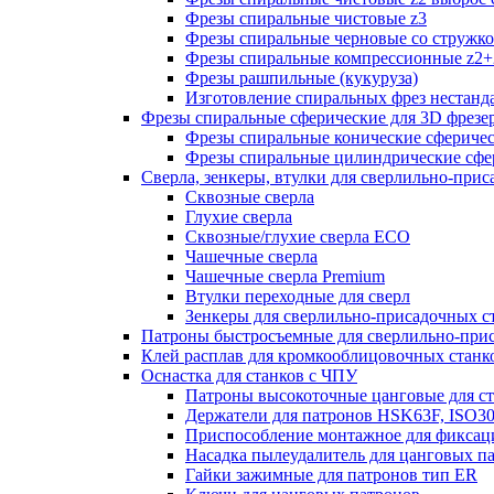
Фрезы спиральные чистовые z3
Фрезы спиральные черновые со стружк
Фрезы спиральные компрессионные z2+
Фрезы рашпильные (кукуруза)
Изготовление спиральных фрез нестанд
Фрезы спиральные сферические для 3D фрезе
Фрезы спиральные конические сферичес
Фрезы спиральные цилиндрические сфер
Сверла, зенкеры, втулки для сверлильно-при
Сквозные сверла
Глухие сверла
Сквозные/глухие сверла ECO
Чашечные сверла
Чашечные сверла Premium
Втулки переходные для сверл
Зенкеры для сверлильно-присадочных с
Патроны быстросъемные для сверлильно-при
Клей расплав для кромкооблицовочных станк
Оснастка для станков с ЧПУ
Патроны высокоточные цанговые для с
Держатели для патронов HSK63F, ISO3
Приспособление монтажное для фиксац
Насадка пылеудалитель для цанговых п
Гайки зажимные для патронов тип ER