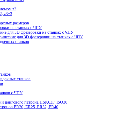
оломом z3
2, z3+3
артных размеров
ровки на станках с ЧПУ
кие для 3D фрезеровки на станках с ЧПУ
ические для 3D фрезеровки на станках с ЧПУ
садочных станков
танков
садочных станков
ов
танков с ЧПУ
0
ии цангового патрона HSK63F, ISO30
атронов ER20, ER25, ER32, ER40