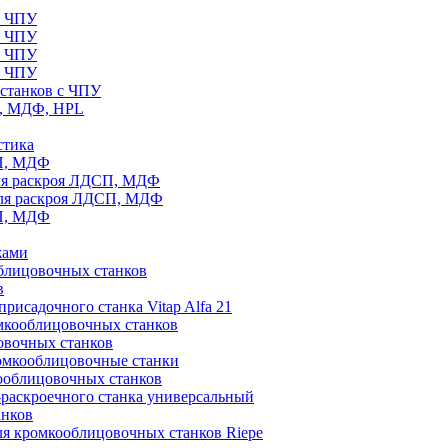
с ЧПУ
с ЧПУ
с ЧПУ
с ЧПУ
станков с ЧПУ
П, МДФ, HPL
стика
СП, МДФ
ля раскроя ЛДСП, МДФ
для раскроя ЛДСП, МДФ
СП, МДФ
жами
блицовочных станков
в
рисадочного станка Vitap Alfa 21
омкооблицовочных станков
овочных станков
ромкооблицовочные станки
ооблицовочных станков
раскроечного станка универсальный
анков
ля кромкооблицовочных станков Riepe