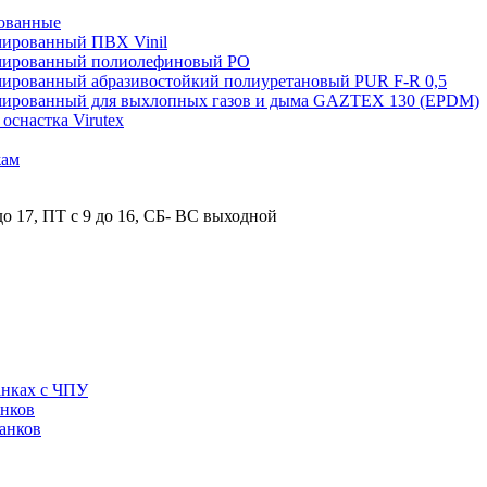
ованные
мированный ПВХ Vinil
рмированный полиолефиновый PO
мированный абразивостойкий полиуретановый PUR F-R 0,5
рмированный для выхлопных газов и дыма GAZTEX 130 (EPDM)
снастка Virutex
жам
о 17, ПТ с 9 до 16, СБ- ВС выходной
анках с ЧПУ
анков
анков