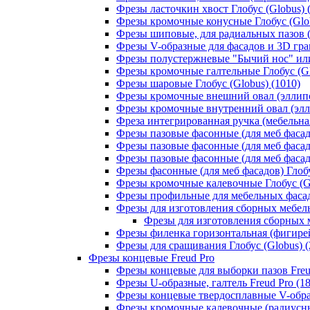
Фрезы ласточкин хвост Глобус (Globus) 
Фрезы кромочные конусные Глобус (Glob
Фрезы шиповые, для радиальных пазов (Т
Фрезы V-образные для фасадов и 3D грав
Фрезы полустержневые "Бычий нос" или 
Фрезы кромочные галтельные Глобус (Gl
Фрезы шаровые Глобус (Globus) (1010)
Фрезы кромочные внешний овал (эллипс,
Фрезы кромочные внутренний овал (эллип
Фреза интегрированная ручка (мебельная
Фрезы пазовые фасонные (для меб фасадо
Фрезы пазовые фасонные (для меб фасадо
Фрезы пазовые фасонные (для меб фасадо
Фрезы фасонные (для меб фасадов) Глобу
Фрезы кромочные калевочные Глобус (Gl
Фрезы профильные для мебельных фасадо
Фрезы для изготовления сборных мебель
Фрезы для изготовления сборных м
Фрезы филенка горизонтальная (фигирейн
Фрезы для сращивания Глобус (Globus) (
Фрезы концевые Freud Pro
Фрезы концевые для выборки пазов Freud
Фрезы U-образные, галтель Freud Pro (18
Фрезы концевые твердосплавные V-образ
Фрезы кромочные калевочные (радиусные