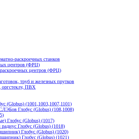
матно-раскроечных станков
ных центров (ФРЦ)
-раскроечных центров (ФРЦ)
готовок, труб и железных прутков
 оргстеклу, ПВХ
с (Globus) (1001,1003,1007,1101)
ЛЭБов Глобус (Globus) (108,1008)
5)
) Глобус (Globus) (1017)
адиус Глобус (Globus) (1018)
шипник) Глобус (Globus) (1020)
шипник) Глобус (Globus) (1021)