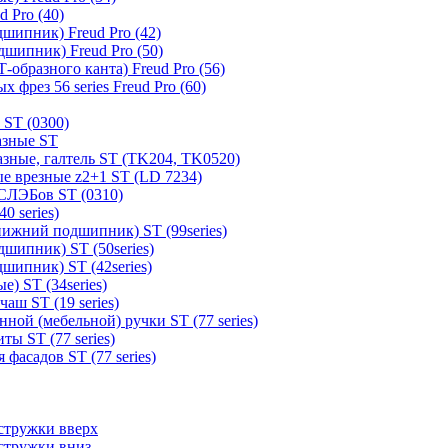
 Pro (40)
шипник) Freud Pro (42)
шипник) Freud Pro (50)
образного канта) Freud Pro (56)
 фрез 56 series Freud Pro (60)
 ST (0300)
азные ST
зные, галтель ST (TK204, TK0520)
е врезные z2+1 ST (LD 7234)
СЛЭБов ST (0310)
0 series)
ижний подшипник) ST (99series)
шипник) ST (50series)
шипник) ST (42series)
) ST (34series)
аш ST (19 series)
ной (мебельной) ручки ST (77 series)
ы ST (77 series)
фасадов ST (77 series)
стружки вверх
стружки вниз