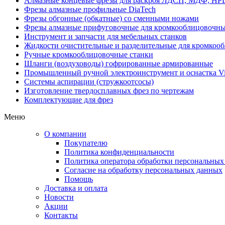
Алмазные концевые фрезы для раскроя ЛДСП, МДФ, HP
Фрезы алмазные профильные DiaTech
Фрезы обгонные (обкатные) со сменными ножами
Фрезы алмазные прифуговочные для кромкооблицовочны
Инструмент и запчасти для мебельных станков
Жидкости очистительные и разделительные для кромкооб
Ручные кромкооблицовочные станки
Шланги (воздуховоды) гофрированные армированные
Промышленный ручной электроинструмент и оснастка Vi
Системы аспирации (стружкоотсосы)
Изготовление твердосплавных фрез по чертежам
Комплектующие для фрез
Меню
О компании
Покупателю
Политика конфиденциальности
Политика оператора обработки персональных
Согласие на обработку персональных данных
Помощь
Доставка и оплата
Новости
Акции
Контакты