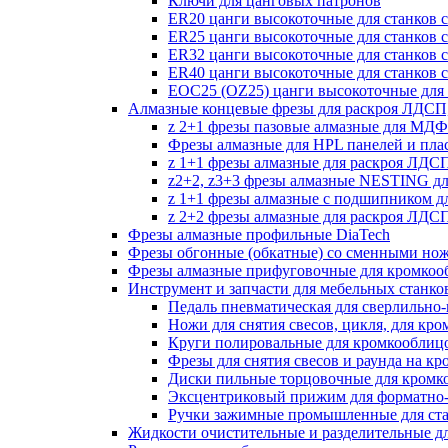
Ключи для цанговых патронов
ER20 цанги высокоточные для станков 
ER25 цанги высокоточные для станков 
ER32 цанги высокоточные для станков 
ER40 цанги высокоточные для станков 
EOC25 (OZ25) цанги высокоточные для 
Алмазные концевые фрезы для раскроя ЛДС
z 2+1 фрезы пазовые алмазные для МДФ
Фрезы алмазные для HPL панелей и пла
z 1+1 фрезы алмазные для раскроя ЛД
z2+2, z3+3 фрезы алмазные NESTING д
z 1+1 фрезы алмазные с подшипником 
z 2+2 фрезы алмазные для раскроя ЛД
Фрезы алмазные профильные DiaTech
Фрезы обгонные (обкатные) со сменными но
Фрезы алмазные прифуговочные для кромкоо
Инструмент и запчасти для мебельных станко
Педаль пневматическая для сверлильно-п
Ножи для снятия свесов, цикля, для кр
Круги полировальные для кромкооблиц
Фрезы для снятия свесов и раунда на к
Диски пильные торцовочные для кромк
Эксцентриковый прижим для форматно-
Ручки зажимные промышленные для ст
Жидкости очистительные и разделительные д