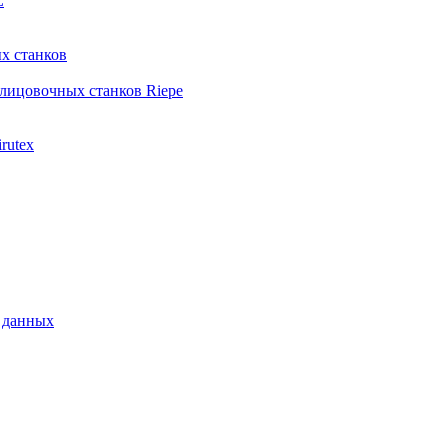
L
х станков
лицовочных станков Riepe
rutex
 данных