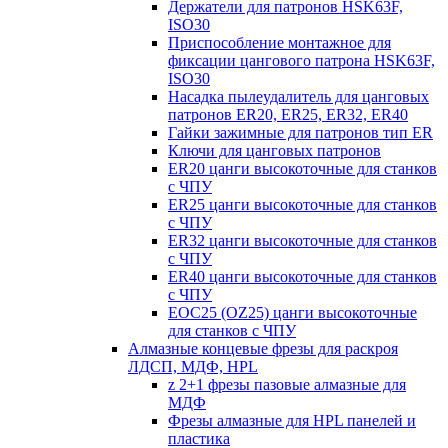
Держатели для патронов HSK63F,
ISO30
Приспособление монтажное для
фиксации цангового патрона HSK63F,
ISO30
Насадка пылеудалитель для цанговых
патронов ER20, ER25, ER32, ER40
Гайки зажимные для патронов тип ER
Ключи для цанговых патронов
ER20 цанги высокоточные для станков
с ЧПУ
ER25 цанги высокоточные для станков
с ЧПУ
ER32 цанги высокоточные для станков
с ЧПУ
ER40 цанги высокоточные для станков
с ЧПУ
EOC25 (OZ25) цанги высокоточные
для станков с ЧПУ
Алмазные концевые фрезы для раскроя
ЛДСП, МДФ, HPL
z 2+1 фрезы пазовые алмазные для
МДФ
Фрезы алмазные для HPL панелей и
пластика