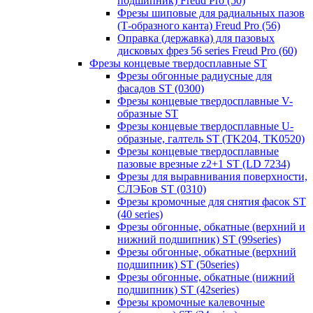
подшипник) Freud Pro (50)
Фрезы шиповые для радиальных пазов
(Т-образного канта) Freud Pro (56)
Оправка (державка) для пазовых
дисковых фрез 56 series Freud Pro (60)
Фрезы концевые твердосплавные ST
Фрезы обгонные радиусные для
фасадов ST (0300)
Фрезы концевые твердосплавные V-
образные ST
Фрезы концевые твердосплавные U-
образные, галтель ST (TK204, TK0520)
Фрезы концевые твердосплавные
пазовые врезные z2+1 ST (LD 7234)
Фрезы для выравнивания поверхности,
СЛЭБов ST (0310)
Фрезы кромочные для снятия фасок ST
(40 series)
Фрезы обгонные, обкатные (верхний и
нижний подшипник) ST (99series)
Фрезы обгонные, обкатные (верхний
подшипник) ST (50series)
Фрезы обгонные, обкатные (нижний
подшипник) ST (42series)
Фрезы кромочные калевочные