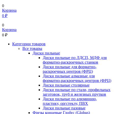
0
Корзина
0 ₽
0
Корзина
0
₽
Категории товаров
Все товары
Диски пильные
Диски пильные по ЛДСП, МДФ для
форматно-раскроечных станков
Диски пильные для форматно-
раскроечных центров (ФРЦ)
Диски пильные алмазные для
форматно-раскроечных центров (ФРЦ)
Диски пильные столярные
Диски пильные по стали, профильных
заготовок, труб и железных прутков
Диски пильные по алюминию,
пластику, оргстеклу, ПВХ
Диски пильные пазовые
Фрезы концевые Глобус (Globus)