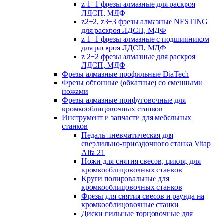
z 1+1 фрезы алмазные для раскроя
ЛДСП, МДФ
z2+2, z3+3 фрезы алмазные NESTING
для раскроя ЛДСП, МДФ
z 1+1 фрезы алмазные с подшипником
для раскроя ЛДСП, МДФ
z 2+2 фрезы алмазные для раскроя
ЛДСП, МДФ
Фрезы алмазные профильные DiaTech
Фрезы обгонные (обкатные) со сменными
ножами
Фрезы алмазные прифуговочные для
кромкооблицовочных станков
Инструмент и запчасти для мебельных
станков
Педаль пневматическая для
сверлильно-присадочного станка Vitap
Alfa 21
Ножи для снятия свесов, цикля, для
кромкооблицовочных станков
Круги полировальные для
кромкооблицовочных станков
Фрезы для снятия свесов и раунда на
кромкооблицовочные станки
Диски пильные торцовочные для