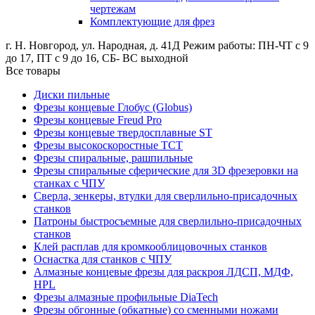
чертежам
Комплектующие для фрез
г. Н. Новгород, ул. Народная, д. 41Д
Режим работы: ПН-ЧТ с 9
до 17, ПТ с 9 до 16, СБ- ВС выходной
Все товары
Диски пильные
Фрезы концевые Глобус (Globus)
Фрезы концевые Freud Pro
Фрезы концевые твердосплавные ST
Фрезы высокоскоростные ТСТ
Фрезы спиральные, рашпильные
Фрезы спиральные сферические для 3D фрезеровки на
станках с ЧПУ
Сверла, зенкеры, втулки для сверлильно-присадочных
станков
Патроны быстросъемные для сверлильно-присадочных
станков
Клей расплав для кромкооблицовочных станков
Оснастка для станков с ЧПУ
Алмазные концевые фрезы для раскроя ЛДСП, МДФ,
HPL
Фрезы алмазные профильные DiaTech
Фрезы обгонные (обкатные) со сменными ножами