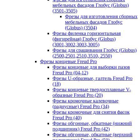
мебельных фасадов Глобус (Globus)
(3501-3505)
Фрезы для изготовления сборных
мебельных фасадов Глобус
(Globus) (3504)
Фрезы филенка горизонтальная
(фигирейная) Глобус (Globus)
(3001,3002,3003,3005)
Фрезы для сращивания Глобус (Globus)
(2500,2501,2510,3510, 2550)
Фрезы концевые Freud Pro
Фрезы концевые для выборки пазов
Freud Pro (04-12)
Фрезы U-образные, галтель Freud Pro
(18)
Фрезы концевые твердосплавные V-
образные Freud Pro (20)
Фрезы кромочные калевочные
(радиусные) Freud Pro (34)
Фрезы кромочные для снятия фасок
Freud Pro (40)
Фрезы обгонные, обкатные (нижний
подшипник) Freud Pro (42)
Фрезы обгонные, обкатные (верхний