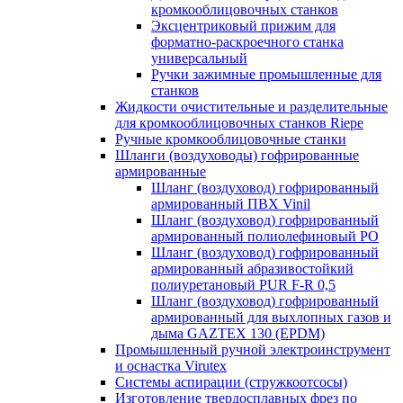
кромкооблицовочных станков
Эксцентриковый прижим для
форматно-раскроечного станка
универсальный
Ручки зажимные промышленные для
станков
Жидкости очистительные и разделительные
для кромкооблицовочных станков Riepe
Ручные кромкооблицовочные станки
Шланги (воздуховоды) гофрированные
армированные
Шланг (воздуховод) гофрированный
армированный ПВХ Vinil
Шланг (воздуховод) гофрированный
армированный полиолефиновый PO
Шланг (воздуховод) гофрированный
армированный абразивостойкий
полиуретановый PUR F-R 0,5
Шланг (воздуховод) гофрированный
армированный для выхлопных газов и
дыма GAZTEX 130 (EPDM)
Промышленный ручной электроинструмент
и оснастка Virutex
Системы аспирации (стружкоотсосы)
Изготовление твердосплавных фрез по