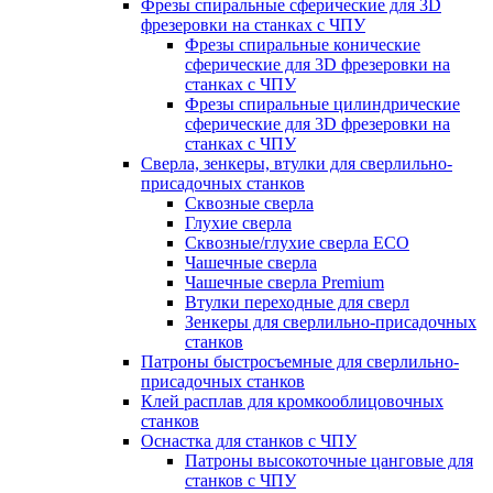
Фрезы спиральные сферические для 3D
фрезеровки на станках с ЧПУ
Фрезы спиральные конические
сферические для 3D фрезеровки на
станках с ЧПУ
Фрезы спиральные цилиндрические
сферические для 3D фрезеровки на
станках с ЧПУ
Сверла, зенкеры, втулки для сверлильно-
присадочных станков
Сквозные сверла
Глухие сверла
Сквозные/глухие сверла ECO
Чашечные сверла
Чашечные сверла Premium
Втулки переходные для сверл
Зенкеры для сверлильно-присадочных
станков
Патроны быстросъемные для сверлильно-
присадочных станков
Клей расплав для кромкооблицовочных
станков
Оснастка для станков с ЧПУ
Патроны высокоточные цанговые для
станков с ЧПУ