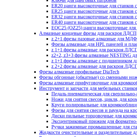
Ключи для цанговых патронов
ER20 цанги высокоточные для станков 
ER25 цанги высокоточные для станков 
ER32 цанги высокоточные для станков 
ER40 цанги высокоточные для станков 
EOC25 (OZ25) цанги высокоточные для 
Алмазные концевые фрезы для раскроя ЛДС
z 2+1 фрезы пазовые алмазные для МДФ
Фрезы алмазные для HPL панелей и пла
z 1+1 фрезы алмазные для раскроя ЛД
z2+2, z3+3 фрезы алмазные NESTING д
z 1+1 фрезы алмазные с подшипником 
z 2+2 фрезы алмазные для раскроя ЛД
Фрезы алмазные профильные DiaTech
Фрезы обгонные (обкатные) со сменными но
Фрезы алмазные прифуговочные для кромкоо
Инструмент и запчасти для мебельных станко
Педаль пневматическая для сверлильно-п
Ножи для снятия свесов, цикля, для кр
Круги полировальные для кромкооблиц
Фрезы для снятия свесов и раунда на к
Диски пильные торцовочные для кромк
Эксцентриковый прижим для форматно-
Ручки зажимные промышленные для ст
Жидкости очистительные и разделительные д