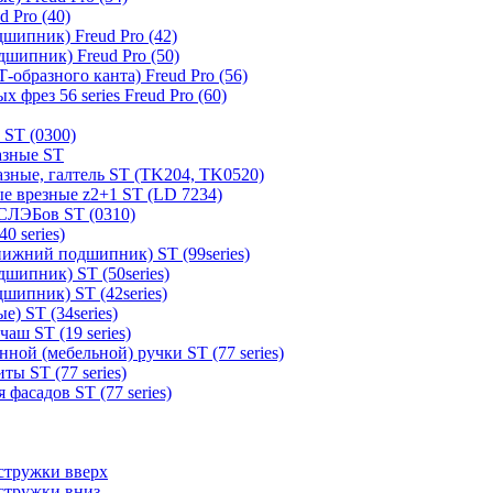
 Pro (40)
шипник) Freud Pro (42)
шипник) Freud Pro (50)
образного канта) Freud Pro (56)
 фрез 56 series Freud Pro (60)
 ST (0300)
азные ST
зные, галтель ST (TK204, TK0520)
е врезные z2+1 ST (LD 7234)
СЛЭБов ST (0310)
0 series)
ижний подшипник) ST (99series)
шипник) ST (50series)
шипник) ST (42series)
) ST (34series)
аш ST (19 series)
ной (мебельной) ручки ST (77 series)
ы ST (77 series)
фасадов ST (77 series)
стружки вверх
стружки вниз