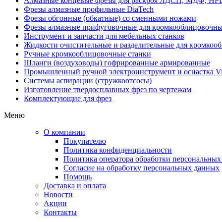
Алмазные концевые фрезы для раскроя ЛДСП, МДФ, HP
Фрезы алмазные профильные DiaTech
Фрезы обгонные (обкатные) со сменными ножами
Фрезы алмазные прифуговочные для кромкооблицовочны
Инструмент и запчасти для мебельных станков
Жидкости очистительные и разделительные для кромкооб
Ручные кромкооблицовочные станки
Шланги (воздуховоды) гофрированные армированные
Промышленный ручной электроинструмент и оснастка Vi
Системы аспирации (стружкоотсосы)
Изготовление твердосплавных фрез по чертежам
Комплектующие для фрез
Меню
О компании
Покупателю
Политика конфиденциальности
Политика оператора обработки персональных
Согласие на обработку персональных данных
Помощь
Доставка и оплата
Новости
Акции
Контакты