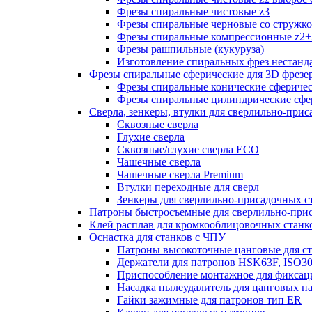
Фрезы спиральные чистовые z3
Фрезы спиральные черновые со стружк
Фрезы спиральные компрессионные z2+
Фрезы рашпильные (кукуруза)
Изготовление спиральных фрез нестанд
Фрезы спиральные сферические для 3D фрезе
Фрезы спиральные конические сферичес
Фрезы спиральные цилиндрические сфер
Сверла, зенкеры, втулки для сверлильно-при
Сквозные сверла
Глухие сверла
Сквозные/глухие сверла ECO
Чашечные сверла
Чашечные сверла Premium
Втулки переходные для сверл
Зенкеры для сверлильно-присадочных с
Патроны быстросъемные для сверлильно-при
Клей расплав для кромкооблицовочных станк
Оснастка для станков с ЧПУ
Патроны высокоточные цанговые для с
Держатели для патронов HSK63F, ISO3
Приспособление монтажное для фиксац
Насадка пылеудалитель для цанговых п
Гайки зажимные для патронов тип ER