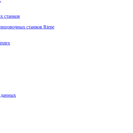
L
х станков
лицовочных станков Riepe
rutex
 данных