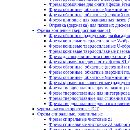
Фрезы кромочные для снятия фасок Freud
Фрезы обгонные, обкатные (нижний под
Фрезы обгонные, обкатные (верхний под
Фрезы шиповые для радиальных пазов (Т-
Оправка (державка) для пазовых дисковых
Фрезы концевые твердосплавные ST
Фрезы обгонные радиусные для фасадов
Фрезы концевые твердосплавные V-обр
Фрезы концевые твердосплавные U-обра
Фрезы концевые твердосплавные пазовы
Фрезы для выравнивания поверхности, 
Фрезы кромочные для снятия фасок ST (4
Фрезы обгонные, обкатные (верхний и н
Фрезы обгонные, обкатные (верхний под
Фрезы обгонные, обкатные (нижний под
Фрезы кромочные калевочные (радиусные
Фрезы твердосплавные для менажниц и ч
Фрезы твердосплавные для интегрирован
Фрезы твердосплавные для сгибания плит
Фрезы твердосплавные для изготовления 
Фрезы высокоскоростные ТСТ
Фрезы спиральные, рашпильные
Фрезы спиральные чистовые z1
Фрезы спиральные чистовые z2 выброс 
Фрезы спиральные чистовые z2 выброс 