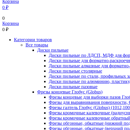
Корзина
0 ₽
0
Корзина
0
₽
Категории товаров
Все товары
Диски пильные
Диски пильные по ЛДСП, МДФ для фор
Диски пильные для форматно-раскроеч
Диски пильные алмазные для форматно
Диски пильные столярные
Диски пильные по стали, профильных за
Диски пильные по алюминию, пластику,
Диски пильные пазовые
Фрезы концевые Глобус (Globus)
Фрезы концевые для выборки пазов Глобу
Фрезы для выравнивания поверхности, С
Фрезы галтель Глобус (Globus) (1012,100
Фрезы кромочные калевочные (радиусные
Фрезы кромочные калевочные обратный р
Фрезы обгонные, обкатные (нижний под
Фрезы обгонные, обкатные (верхний под