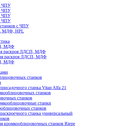
с ЧПУ
с ЧПУ
с ЧПУ
с ЧПУ
станков с ЧПУ
П, МДФ, HPL
стика
СП, МДФ
ля раскроя ЛДСП, МДФ
для раскроя ЛДСП, МДФ
СП, МДФ
жами
блицовочных станков
в
рисадочного станка Vitap Alfa 21
омкооблицовочных станков
овочных станков
ромкооблицовочные станки
ооблицовочных станков
раскроечного станка универсальный
анков
ля кромкооблицовочных станков Riepe