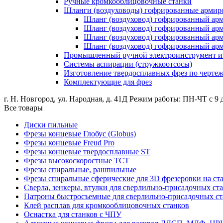
Ручные кромкооблицовочные станки
Шланги (воздуховоды) гофрированные армир
Шланг (воздуховод) гофрированный ар
Шланг (воздуховод) гофрированный а
Шланг (воздуховод) гофрированный ар
Шланг (воздуховод) гофрированный а
Промышленный ручной электроинструмент и о
Системы аспирации (стружкоотсосы)
Изготовление твердосплавных фрез по черте
Комплектующие для фрез
г. Н. Новгород, ул. Народная, д. 41Д
Режим работы: ПН-ЧТ с 9 д
Все товары
Диски пильные
Фрезы концевые Глобус (Globus)
Фрезы концевые Freud Pro
Фрезы концевые твердосплавные ST
Фрезы высокоскоростные ТСТ
Фрезы спиральные, рашпильные
Фрезы спиральные сферические для 3D фрезеровки на ст
Сверла, зенкеры, втулки для сверлильно-присадочных ст
Патроны быстросъемные для сверлильно-присадочных ст
Клей расплав для кромкооблицовочных станков
Оснастка для станков с ЧПУ