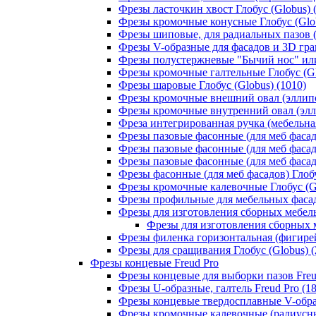
Фрезы ласточкин хвост Глобус (Globus) 
Фрезы кромочные конусные Глобус (Glob
Фрезы шиповые, для радиальных пазов (Т
Фрезы V-образные для фасадов и 3D грав
Фрезы полустержневые "Бычий нос" или 
Фрезы кромочные галтельные Глобус (Gl
Фрезы шаровые Глобус (Globus) (1010)
Фрезы кромочные внешний овал (эллипс,
Фрезы кромочные внутренний овал (эллип
Фреза интегрированная ручка (мебельная
Фрезы пазовые фасонные (для меб фасадо
Фрезы пазовые фасонные (для меб фасадо
Фрезы пазовые фасонные (для меб фасадо
Фрезы фасонные (для меб фасадов) Глобу
Фрезы кромочные калевочные Глобус (Gl
Фрезы профильные для мебельных фасадо
Фрезы для изготовления сборных мебель
Фрезы для изготовления сборных м
Фрезы филенка горизонтальная (фигирейн
Фрезы для сращивания Глобус (Globus) (
Фрезы концевые Freud Pro
Фрезы концевые для выборки пазов Freud
Фрезы U-образные, галтель Freud Pro (18
Фрезы концевые твердосплавные V-образ
Фрезы кромочные калевочные (радиусные