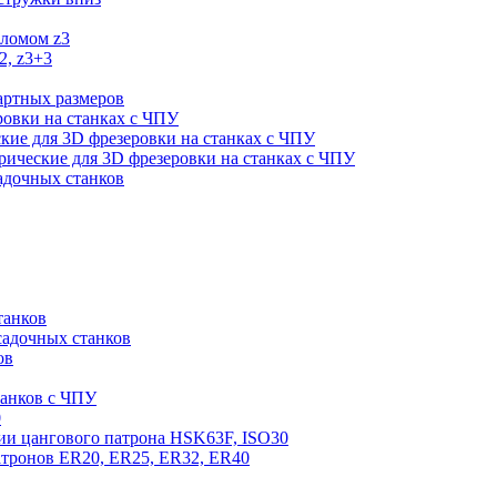
оломом z3
2, z3+3
артных размеров
ровки на станках с ЧПУ
кие для 3D фрезеровки на станках с ЧПУ
ические для 3D фрезеровки на станках с ЧПУ
садочных станков
танков
садочных станков
ов
танков с ЧПУ
0
ии цангового патрона HSK63F, ISO30
атронов ER20, ER25, ER32, ER40