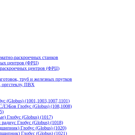
матно-раскроечных станков
ных центров (ФРЦ)
-раскроечных центров (ФРЦ)
готовок, труб и железных прутков
 оргстеклу, ПВХ
с (Globus) (1001,1003,1007,1101)
ЛЭБов Глобус (Globus) (108,1008)
5)
) Глобус (Globus) (1017)
адиус Глобус (Globus) (1018)
шипник) Глобус (Globus) (1020)
шипник) Глобус (Globus) (1021)