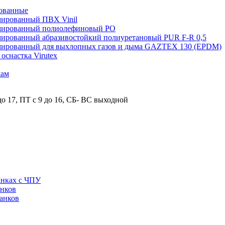
ованные
мированный ПВХ Vinil
рмированный полиолефиновый PO
мированный абразивостойкий полиуретановый PUR F-R 0,5
рмированный для выхлопных газов и дыма GAZTEX 130 (EPDM)
снастка Virutex
жам
о 17, ПТ с 9 до 16, СБ- ВС выходной
анках с ЧПУ
анков
анков