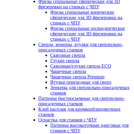
Фрезы спиральные сферические для 3D
фрезеровки на станках с ЧПУ
Фрезы спиральные конические
сферические для 3D фрезеровки на
станках с ЧПУ
Фрезы спиральные цилиндрические
сферические для 3D фрезеровки на
станках с ЧПУ
Сверла, зенкеры, втулки для сверлильно-
присадочных станков
Сквозные сверла
Глухие сверла
Сквозные/глухие сверла ECO
Чашечные сверла
Чашечные сверла Premium
Втулки переходные для сверл
Зенкеры для сверлильно-присадочных
станков
Патроны быстросъемные для сверлильно-
присадочных станков
Клей расплав для кромкооблицовочных
станков
Оснастка для станков с ЧПУ
Патроны высокоточные цанговые для
станков с ЧПУ