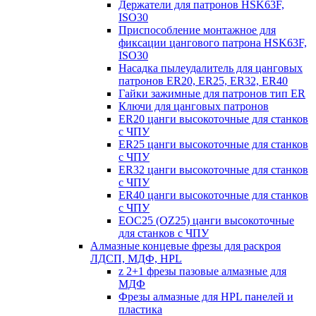
Держатели для патронов HSK63F,
ISO30
Приспособление монтажное для
фиксации цангового патрона HSK63F,
ISO30
Насадка пылеудалитель для цанговых
патронов ER20, ER25, ER32, ER40
Гайки зажимные для патронов тип ER
Ключи для цанговых патронов
ER20 цанги высокоточные для станков
с ЧПУ
ER25 цанги высокоточные для станков
с ЧПУ
ER32 цанги высокоточные для станков
с ЧПУ
ER40 цанги высокоточные для станков
с ЧПУ
EOC25 (OZ25) цанги высокоточные
для станков с ЧПУ
Алмазные концевые фрезы для раскроя
ЛДСП, МДФ, HPL
z 2+1 фрезы пазовые алмазные для
МДФ
Фрезы алмазные для HPL панелей и
пластика