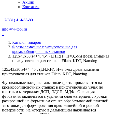
Акции
Контакты
+7(831) 414-65-80
info@w-tool.ru
Каталог товаров
Фрезы алмазные прифуговочные для
кромкооблицовочных станков
125х43х30 z4+4, 45°, (LH,RH), Н=3,5мм фреза алмазная
прифуговочная для станков Filato, KDT, Nanxing
125х43х30 z4+4, 45°, (LH,RH), Н=3,5мм фреза алмазная
прифуговочная для станков Filato, KDT, Nanxing
Фуговальные насадные алмазные фрезы применяются на
кромкооб­лицовочных станках в прифуговочных узлах по
плитным материалам ДСП, ЛДСП, МДФ. Операция
фугования заключается в удалении слоя материала с кромки
раскроенной на форматном станке обрабатываемой плитной
заготовки для формирования прямолинейной и ровной
поверхности, на которую в дальнейшем наклеивается