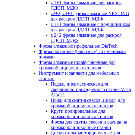
z 1+1 фрезы алмазные для раскроя
ЛДСП, МДФ
z2+2, z3+3 фрезы алмазные NESTING
для раскроя ЛДСП, МДФ
z 1+1 фрезы алмазные с подшипником
для раскроя ЛДСП, МДФ
z 2+2 фрезы алмазные для раскроя
ЛДСП, МДФ
Фрезы алмазные профильные DiaTech
Фрезы обгонные (обкатные) со сменными
ножами
Фрезы алмазные прифуговочные для
кромкооблицовочных станков
Инструмент и запчасти для мебельных
станков
Педаль пневматическая для
сверлильно-присадочного станка Vitap
Alfa 21
Ножи для снятия свесов, цикля, для
кромкооблицовочных станков
Круги полировальные для
кромкооблицовочных станков
Фрезы для снятия свесов и раунда на
кромкооблицовочные станки
Диски пильные торцовочные для