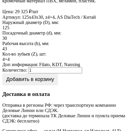
кромочный материал ПВХ, меламин, пластик.
Цена: 29 325 ₽/шт
Артикул: 125х43х30, z4+4, AS
DiaTech / Китай
Наружный диаметр (D), мм:
125
Посадочный диаметр (d), мм:
30
Рабочая высота (h), мм:
43
Кол-во зубьев (Z), шт:
4+4
Доп информация:
Filato, KDT, Nanxing
Количество:
Добавить в корзину
Доставка и оплата
Отправка в регионы РФ: через транспортную компанию
Деловые Линии или СДЭК.
(доставка до терминала ТК Деловые Линии и пункта приема
СДЭК: бесплатно)
Самовывоз: офис — склад (Н.Новгород, ул.Народная, 41Д)