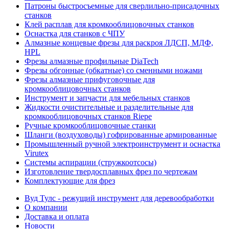
Патроны быстросъемные для сверлильно-присадочных
станков
Клей расплав для кромкооблицовочных станков
Оснастка для станков с ЧПУ
Алмазные концевые фрезы для раскроя ЛДСП, МДФ,
HPL
Фрезы алмазные профильные DiaTech
Фрезы обгонные (обкатные) со сменными ножами
Фрезы алмазные прифуговочные для
кромкооблицовочных станков
Инструмент и запчасти для мебельных станков
Жидкости очистительные и разделительные для
кромкооблицовочных станков Riepe
Ручные кромкооблицовочные станки
Шланги (воздуховоды) гофрированные армированные
Промышленный ручной электроинструмент и оснастка
Virutex
Системы аспирации (стружкоотсосы)
Изготовление твердосплавных фрез по чертежам
Комплектующие для фрез
Вуд Тулс - режущий инструмент для деревообработки
О компании
Доставка и оплата
Новости