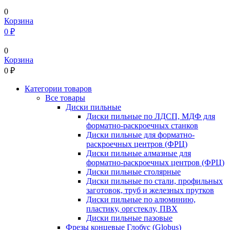
0
Корзина
0 ₽
0
Корзина
0
₽
Категории товаров
Все товары
Диски пильные
Диски пильные по ЛДСП, МДФ для
форматно-раскроечных станков
Диски пильные для форматно-
раскроечных центров (ФРЦ)
Диски пильные алмазные для
форматно-раскроечных центров (ФРЦ)
Диски пильные столярные
Диски пильные по стали, профильных
заготовок, труб и железных прутков
Диски пильные по алюминию,
пластику, оргстеклу, ПВХ
Диски пильные пазовые
Фрезы концевые Глобус (Globus)