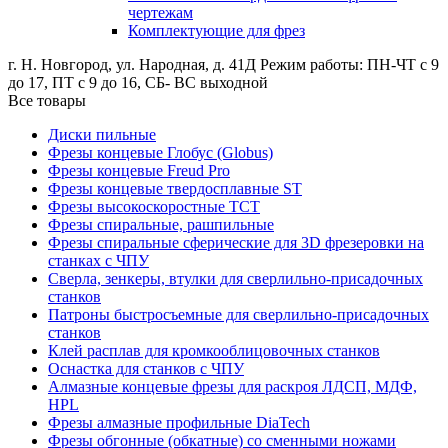
чертежам
Комплектующие для фрез
г. Н. Новгород, ул. Народная, д. 41Д
Режим работы: ПН-ЧТ с 9
до 17, ПТ с 9 до 16, СБ- ВС выходной
Все товары
Диски пильные
Фрезы концевые Глобус (Globus)
Фрезы концевые Freud Pro
Фрезы концевые твердосплавные ST
Фрезы высокоскоростные ТСТ
Фрезы спиральные, рашпильные
Фрезы спиральные сферические для 3D фрезеровки на
станках с ЧПУ
Сверла, зенкеры, втулки для сверлильно-присадочных
станков
Патроны быстросъемные для сверлильно-присадочных
станков
Клей расплав для кромкооблицовочных станков
Оснастка для станков с ЧПУ
Алмазные концевые фрезы для раскроя ЛДСП, МДФ,
HPL
Фрезы алмазные профильные DiaTech
Фрезы обгонные (обкатные) со сменными ножами