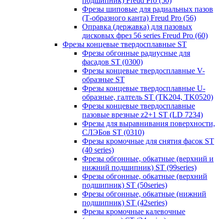
подшипник) Freud Pro (50)
Фрезы шиповые для радиальных пазов
(Т-образного канта) Freud Pro (56)
Оправка (державка) для пазовых
дисковых фрез 56 series Freud Pro (60)
Фрезы концевые твердосплавные ST
Фрезы обгонные радиусные для
фасадов ST (0300)
Фрезы концевые твердосплавные V-
образные ST
Фрезы концевые твердосплавные U-
образные, галтель ST (TK204, TK0520)
Фрезы концевые твердосплавные
пазовые врезные z2+1 ST (LD 7234)
Фрезы для выравнивания поверхности,
СЛЭБов ST (0310)
Фрезы кромочные для снятия фасок ST
(40 series)
Фрезы обгонные, обкатные (верхний и
нижний подшипник) ST (99series)
Фрезы обгонные, обкатные (верхний
подшипник) ST (50series)
Фрезы обгонные, обкатные (нижний
подшипник) ST (42series)
Фрезы кромочные калевочные