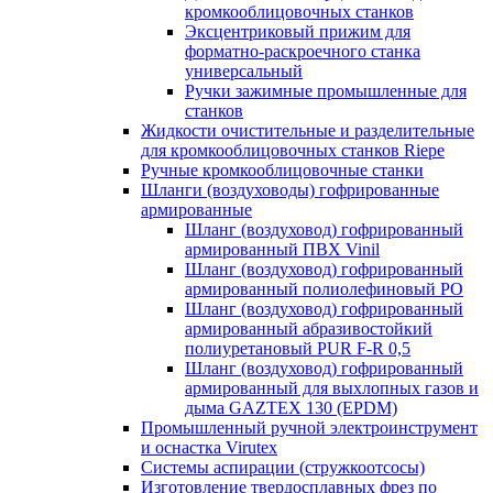
кромкооблицовочных станков
Эксцентриковый прижим для
форматно-раскроечного станка
универсальный
Ручки зажимные промышленные для
станков
Жидкости очистительные и разделительные
для кромкооблицовочных станков Riepe
Ручные кромкооблицовочные станки
Шланги (воздуховоды) гофрированные
армированные
Шланг (воздуховод) гофрированный
армированный ПВХ Vinil
Шланг (воздуховод) гофрированный
армированный полиолефиновый PO
Шланг (воздуховод) гофрированный
армированный абразивостойкий
полиуретановый PUR F-R 0,5
Шланг (воздуховод) гофрированный
армированный для выхлопных газов и
дыма GAZTEX 130 (EPDM)
Промышленный ручной электроинструмент
и оснастка Virutex
Системы аспирации (стружкоотсосы)
Изготовление твердосплавных фрез по