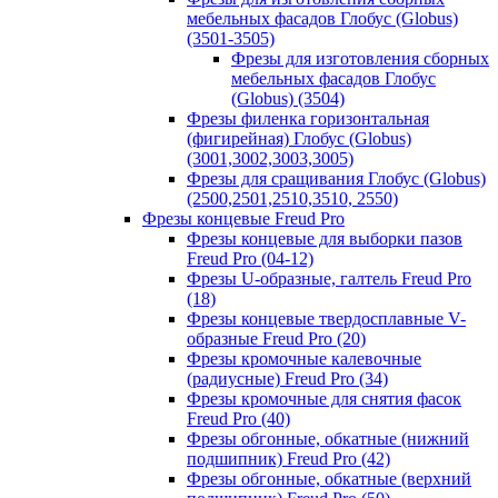
мебельных фасадов Глобус (Globus)
(3501-3505)
Фрезы для изготовления сборных
мебельных фасадов Глобус
(Globus) (3504)
Фрезы филенка горизонтальная
(фигирейная) Глобус (Globus)
(3001,3002,3003,3005)
Фрезы для сращивания Глобус (Globus)
(2500,2501,2510,3510, 2550)
Фрезы концевые Freud Pro
Фрезы концевые для выборки пазов
Freud Pro (04-12)
Фрезы U-образные, галтель Freud Pro
(18)
Фрезы концевые твердосплавные V-
образные Freud Pro (20)
Фрезы кромочные калевочные
(радиусные) Freud Pro (34)
Фрезы кромочные для снятия фасок
Freud Pro (40)
Фрезы обгонные, обкатные (нижний
подшипник) Freud Pro (42)
Фрезы обгонные, обкатные (верхний