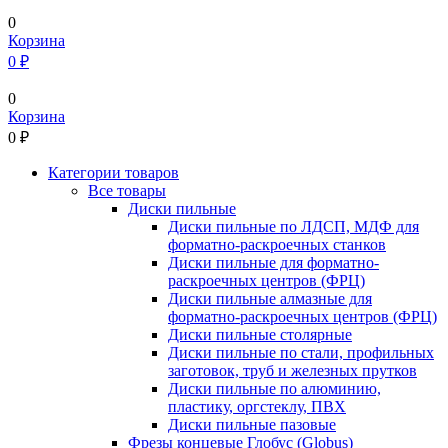
0
Корзина
0 ₽
0
Корзина
0
₽
Категории товаров
Все товары
Диски пильные
Диски пильные по ЛДСП, МДФ для
форматно-раскроечных станков
Диски пильные для форматно-
раскроечных центров (ФРЦ)
Диски пильные алмазные для
форматно-раскроечных центров (ФРЦ)
Диски пильные столярные
Диски пильные по стали, профильных
заготовок, труб и железных прутков
Диски пильные по алюминию,
пластику, оргстеклу, ПВХ
Диски пильные пазовые
Фрезы концевые Глобус (Globus)