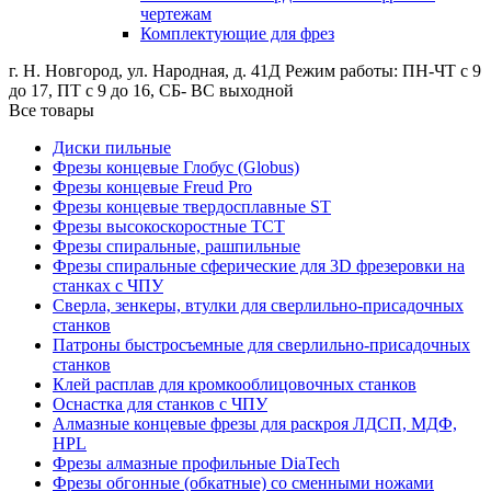
чертежам
Комплектующие для фрез
г. Н. Новгород, ул. Народная, д. 41Д
Режим работы: ПН-ЧТ с 9
до 17, ПТ с 9 до 16, СБ- ВС выходной
Все товары
Диски пильные
Фрезы концевые Глобус (Globus)
Фрезы концевые Freud Pro
Фрезы концевые твердосплавные ST
Фрезы высокоскоростные ТСТ
Фрезы спиральные, рашпильные
Фрезы спиральные сферические для 3D фрезеровки на
станках с ЧПУ
Сверла, зенкеры, втулки для сверлильно-присадочных
станков
Патроны быстросъемные для сверлильно-присадочных
станков
Клей расплав для кромкооблицовочных станков
Оснастка для станков с ЧПУ
Алмазные концевые фрезы для раскроя ЛДСП, МДФ,
HPL
Фрезы алмазные профильные DiaTech
Фрезы обгонные (обкатные) со сменными ножами