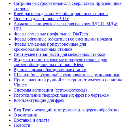
Патроны быстросъемные для сверлильно-присадочных
станков
Клей расплав для кромкооблицовочных станков
Оснастка для станков с ЧПУ
Алмазные концевые фрезы для раскроя ЛДСП, МДФ,
HPL
Фрезы алмазные профильные DiaTech
Фрезы обгонные (обкатные) со сменными ножами
Фрезы алмазные прифуговочные для
кромкооблицовочных станков
Инструмент и запчасти для мебельных станков
Жидкости очистительные и разделительные для
кромкооблицовочных станков Riepe
Ручные кромкооблицовочные станки
Шланги (воздуховоды) гофрированные армированные
Промышленный ручной электроинструмент и оснастка
Virutex
Системы аспирации (стружкоотсосы)
Изготовление твердосплавных фрез по чертежам
Комплектующие для фрез
Вуд Тулс - режущий инструмент для деревообработки
О компании
Доставка и оплата
Новости