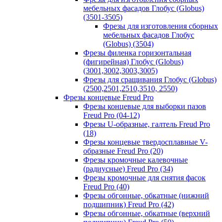
мебельных фасадов Глобус (Globus)
(3501-3505)
Фрезы для изготовления сборных
мебельных фасадов Глобус
(Globus) (3504)
Фрезы филенка горизонтальная
(фигирейная) Глобус (Globus)
(3001,3002,3003,3005)
Фрезы для сращивания Глобус (Globus)
(2500,2501,2510,3510, 2550)
Фрезы концевые Freud Pro
Фрезы концевые для выборки пазов
Freud Pro (04-12)
Фрезы U-образные, галтель Freud Pro
(18)
Фрезы концевые твердосплавные V-
образные Freud Pro (20)
Фрезы кромочные калевочные
(радиусные) Freud Pro (34)
Фрезы кромочные для снятия фасок
Freud Pro (40)
Фрезы обгонные, обкатные (нижний
подшипник) Freud Pro (42)
Фрезы обгонные, обкатные (верхний