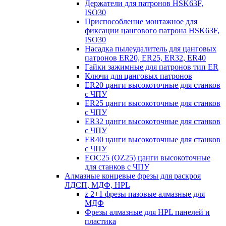
Держатели для патронов HSK63F,
ISO30
Приспособление монтажное для
фиксации цангового патрона HSK63F,
ISO30
Насадка пылеудалитель для цанговых
патронов ER20, ER25, ER32, ER40
Гайки зажимные для патронов тип ER
Ключи для цанговых патронов
ER20 цанги высокоточные для станков
с ЧПУ
ER25 цанги высокоточные для станков
с ЧПУ
ER32 цанги высокоточные для станков
с ЧПУ
ER40 цанги высокоточные для станков
с ЧПУ
EOC25 (OZ25) цанги высокоточные
для станков с ЧПУ
Алмазные концевые фрезы для раскроя
ЛДСП, МДФ, HPL
z 2+1 фрезы пазовые алмазные для
МДФ
Фрезы алмазные для HPL панелей и
пластика