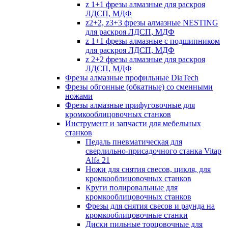
z 1+1 фрезы алмазные для раскроя
ЛДСП, МДФ
z2+2, z3+3 фрезы алмазные NESTING
для раскроя ЛДСП, МДФ
z 1+1 фрезы алмазные с подшипником
для раскроя ЛДСП, МДФ
z 2+2 фрезы алмазные для раскроя
ЛДСП, МДФ
Фрезы алмазные профильные DiaTech
Фрезы обгонные (обкатные) со сменными
ножами
Фрезы алмазные прифуговочные для
кромкооблицовочных станков
Инструмент и запчасти для мебельных
станков
Педаль пневматическая для
сверлильно-присадочного станка Vitap
Alfa 21
Ножи для снятия свесов, цикля, для
кромкооблицовочных станков
Круги полировальные для
кромкооблицовочных станков
Фрезы для снятия свесов и раунда на
кромкооблицовочные станки
Диски пильные торцовочные для