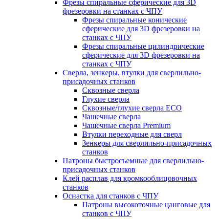
Фрезы спиральные сферические для 3D
фрезеровки на станках с ЧПУ
Фрезы спиральные конические
сферические для 3D фрезеровки на
станках с ЧПУ
Фрезы спиральные цилиндрические
сферические для 3D фрезеровки на
станках с ЧПУ
Сверла, зенкеры, втулки для сверлильно-
присадочных станков
Сквозные сверла
Глухие сверла
Сквозные/глухие сверла ECO
Чашечные сверла
Чашечные сверла Premium
Втулки переходные для сверл
Зенкеры для сверлильно-присадочных
станков
Патроны быстросъемные для сверлильно-
присадочных станков
Клей расплав для кромкооблицовочных
станков
Оснастка для станков с ЧПУ
Патроны высокоточные цанговые для
станков с ЧПУ