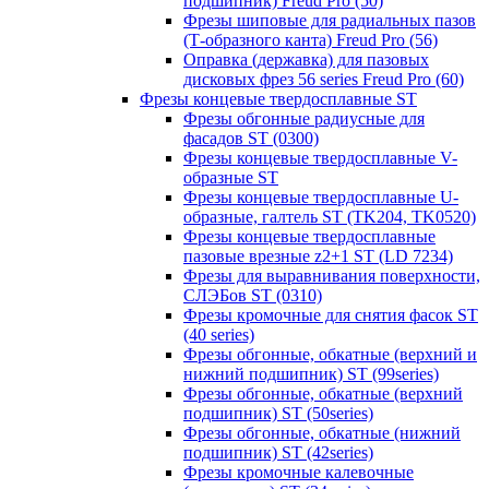
подшипник) Freud Pro (50)
Фрезы шиповые для радиальных пазов
(Т-образного канта) Freud Pro (56)
Оправка (державка) для пазовых
дисковых фрез 56 series Freud Pro (60)
Фрезы концевые твердосплавные ST
Фрезы обгонные радиусные для
фасадов ST (0300)
Фрезы концевые твердосплавные V-
образные ST
Фрезы концевые твердосплавные U-
образные, галтель ST (TK204, TK0520)
Фрезы концевые твердосплавные
пазовые врезные z2+1 ST (LD 7234)
Фрезы для выравнивания поверхности,
СЛЭБов ST (0310)
Фрезы кромочные для снятия фасок ST
(40 series)
Фрезы обгонные, обкатные (верхний и
нижний подшипник) ST (99series)
Фрезы обгонные, обкатные (верхний
подшипник) ST (50series)
Фрезы обгонные, обкатные (нижний
подшипник) ST (42series)
Фрезы кромочные калевочные