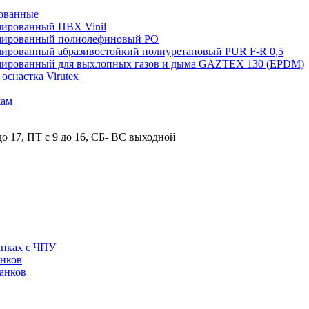
ованные
мированный ПВХ Vinil
рмированный полиолефиновый PO
мированный абразивостойкий полиуретановый PUR F-R 0,5
рмированный для выхлопных газов и дыма GAZTEX 130 (EPDM)
снастка Virutex
жам
о 17, ПТ с 9 до 16, СБ- ВС выходной
анках с ЧПУ
анков
анков