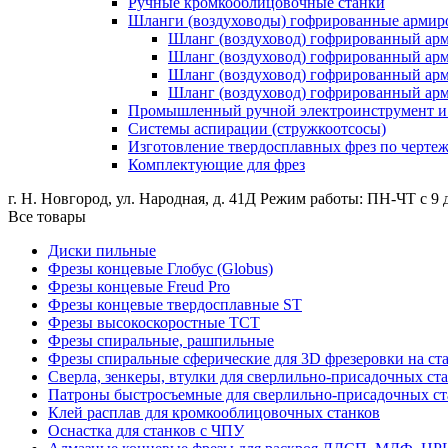
Ручные кромкооблицовочные станки
Шланги (воздуховоды) гофрированные армир
Шланг (воздуховод) гофрированный ар
Шланг (воздуховод) гофрированный а
Шланг (воздуховод) гофрированный ар
Шланг (воздуховод) гофрированный а
Промышленный ручной электроинструмент и о
Системы аспирации (стружкоотсосы)
Изготовление твердосплавных фрез по черте
Комплектующие для фрез
г. Н. Новгород, ул. Народная, д. 41Д
Режим работы: ПН-ЧТ с 9 д
Все товары
Диски пильные
Фрезы концевые Глобус (Globus)
Фрезы концевые Freud Pro
Фрезы концевые твердосплавные ST
Фрезы высокоскоростные ТСТ
Фрезы спиральные, рашпильные
Фрезы спиральные сферические для 3D фрезеровки на ст
Сверла, зенкеры, втулки для сверлильно-присадочных ст
Патроны быстросъемные для сверлильно-присадочных ст
Клей расплав для кромкооблицовочных станков
Оснастка для станков с ЧПУ