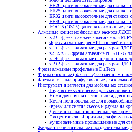
Ключи для цанговых патронов
ER20 цанги высокоточные для станков 
ER25 цанги высокоточные для станков 
ER32 цанги высокоточные для станков 
ER40 цанги высокоточные для станков 
EOC25 (OZ25) цанги высокоточные для 
Алмазные концевые фрезы для раскроя ЛДС
z 2+1 фрезы пазовые алмазные для МДФ
Фрезы алмазные для HPL панелей и пла
z 1+1 фрезы алмазные для раскроя ЛД
z2+2, z3+3 фрезы алмазные NESTING д
z 1+1 фрезы алмазные с подшипником 
z 2+2 фрезы алмазные для раскроя ЛД
Фрезы алмазные профильные DiaTech
Фрезы обгонные (обкатные) со сменными но
Фрезы алмазные прифуговочные для кромкоо
Инструмент и запчасти для мебельных станко
Педаль пневматическая для сверлильно-п
Ножи для снятия свесов, цикля, для кр
Круги полировальные для кромкооблиц
Фрезы для снятия свесов и раунда на к
Диски пильные торцовочные для кромк
Эксцентриковый прижим для форматно-
Ручки зажимные промышленные для ст
Жидкости очистительные и разделительные д