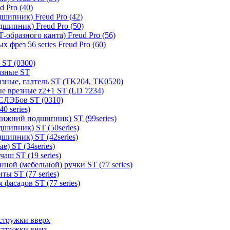
 Pro (40)
шипник) Freud Pro (42)
шипник) Freud Pro (50)
образного канта) Freud Pro (56)
 фрез 56 series Freud Pro (60)
 ST (0300)
азные ST
зные, галтель ST (TK204, TK0520)
е врезные z2+1 ST (LD 7234)
СЛЭБов ST (0310)
0 series)
ижний подшипник) ST (99series)
шипник) ST (50series)
шипник) ST (42series)
) ST (34series)
аш ST (19 series)
ной (мебельной) ручки ST (77 series)
ы ST (77 series)
фасадов ST (77 series)
стружки вверх
стружки вниз