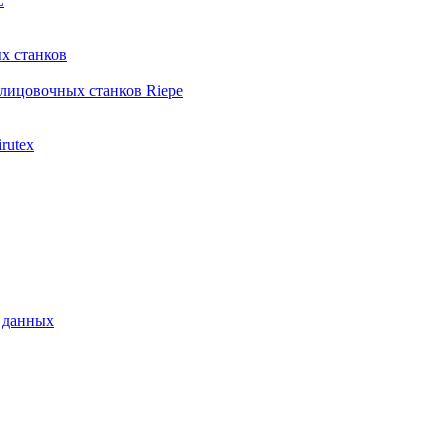
L
х станков
лицовочных станков Riepe
rutex
 данных