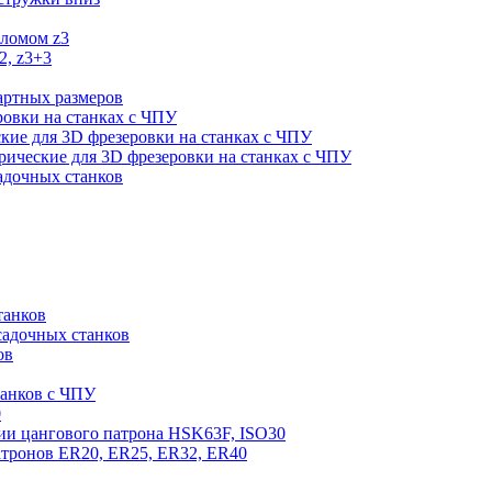
оломом z3
2, z3+3
артных размеров
ровки на станках с ЧПУ
кие для 3D фрезеровки на станках с ЧПУ
ические для 3D фрезеровки на станках с ЧПУ
садочных станков
танков
садочных станков
ов
танков с ЧПУ
0
ии цангового патрона HSK63F, ISO30
атронов ER20, ER25, ER32, ER40