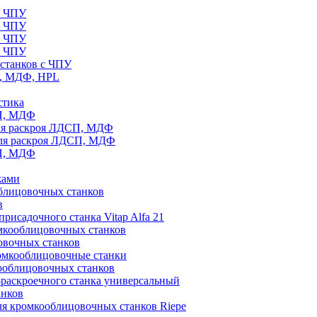
с ЧПУ
с ЧПУ
с ЧПУ
с ЧПУ
станков с ЧПУ
П, МДФ, HPL
стика
СП, МДФ
ля раскроя ЛДСП, МДФ
для раскроя ЛДСП, МДФ
СП, МДФ
жами
блицовочных станков
в
рисадочного станка Vitap Alfa 21
омкооблицовочных станков
овочных станков
ромкооблицовочные станки
ооблицовочных станков
раскроечного станка универсальный
анков
ля кромкооблицовочных станков Riepe