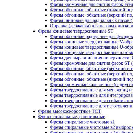
Фрезы кромочные для снятия фасок Freud
Фрезы обгонные, обкатные (нижний под
Фрезы обгонные, обкатные (верхний под
Фрезы шиповые для радиальных пазов (Т-
Оправка (державка) для пазовых дисковых
Фрезы концевые твердосплавные ST
Фрезы обгонные радиусные для фасадов
Фрезы концевые твердосплавные V-обр
Фрезы концевые твердосплавные U-обра
Фрезы концевые твердосплавные пазовы
Фрезы для выравнивания поверхности, 
Фрезы кромочные для снятия фасок ST (4
Фрезы обгонные, обкатные (верхний и н
Фрезы обгонные, обкатные (верхний под
Фрезы обгонные, обкатные (нижний под
Фрезы кромочные калевочные (радиусные
Фрезы твердосплавные для менажниц и ч
Фрезы твердосплавные для интегрирован
Фрезы твердосплавные для сгибания плит
Фрезы твердосплавные для изготовления 
Фрезы высокоскоростные ТСТ
Фрезы спиральные, рашпильные
Фрезы спиральные чистовые z1
Фрезы спиральные чистовые z2 выброс 
Фрезы спиральные чистовые z2 выброс 