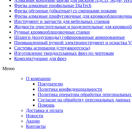
Алмазные концевые фрезы для раскроя ЛДСП, МДФ, HP
Фрезы алмазные профильные DiaTech
Фрезы обгонные (обкатные) со сменными ножами
Фрезы алмазные прифуговочные для кромкооблицовочны
Инструмент и запчасти для мебельных станков
Жидкости очистительные и разделительные для кромкооб
Ручные кромкооблицовочные станки
Шланги (воздуховоды) гофрированные армированные
Промышленный ручной электроинструмент и оснастка Vi
Системы аспирации (стружкоотсосы)
Изготовление твердосплавных фрез по чертежам
Комплектующие для фрез
Меню
О компании
Покупателю
Политика конфиденциальности
Политика оператора обработки персональных
Согласие на обработку персональных данных
Помощь
Доставка и оплата
Новости
Акции
Контакты