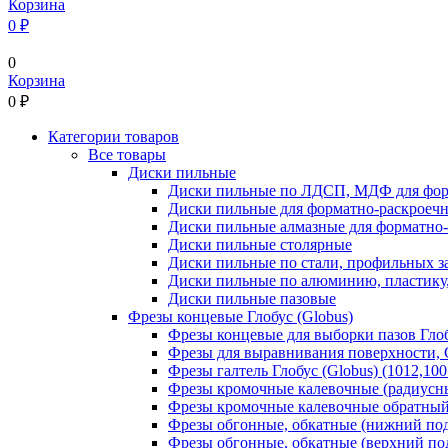
Корзина
0 ₽
0
Корзина
0
₽
Категории товаров
Все товары
Диски пильные
Диски пильные по ЛДСП, МДФ для фор
Диски пильные для форматно-раскроеч
Диски пильные алмазные для форматно
Диски пильные столярные
Диски пильные по стали, профильных за
Диски пильные по алюминию, пластику,
Диски пильные пазовые
Фрезы концевые Глобус (Globus)
Фрезы концевые для выборки пазов Глобу
Фрезы для выравнивания поверхности, С
Фрезы галтель Глобус (Globus) (1012,100
Фрезы кромочные калевочные (радиусные
Фрезы кромочные калевочные обратный р
Фрезы обгонные, обкатные (нижний под
Фрезы обгонные, обкатные (верхний под