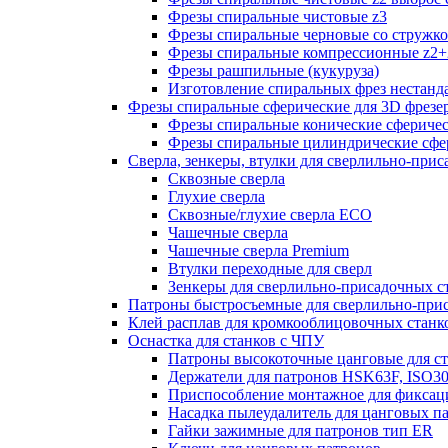
Фрезы спиральные чистовые z3
Фрезы спиральные черновые со стружк
Фрезы спиральные компрессионные z2+
Фрезы рашпильные (кукуруза)
Изготовление спиральных фрез нестанд
Фрезы спиральные сферические для 3D фрезе
Фрезы спиральные конические сферичес
Фрезы спиральные цилиндрические сфер
Сверла, зенкеры, втулки для сверлильно-при
Сквозные сверла
Глухие сверла
Сквозные/глухие сверла ECO
Чашечные сверла
Чашечные сверла Premium
Втулки переходные для сверл
Зенкеры для сверлильно-присадочных с
Патроны быстросъемные для сверлильно-при
Клей расплав для кромкооблицовочных станк
Оснастка для станков с ЧПУ
Патроны высокоточные цанговые для с
Держатели для патронов HSK63F, ISO3
Приспособление монтажное для фиксац
Насадка пылеудалитель для цанговых п
Гайки зажимные для патронов тип ER