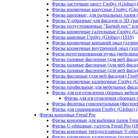
Фрезы ласточкин хвост Глобус (Globus) 
Фрезы кромочные конусные Глобус (Glob
Фрезы шиповые, для радиальных пазов (Т
Фрезы V-образные для фасадов и 3D грав
Фрезы полустержневые "Бычий нос" или 
Фрезы кромочные галтельные Глобус (Gl
Фрезы шаровые Глобус (Globus) (1010)
Фрезы кромочные внешний овал (эллипс,
Фрезы кромочные внутренний овал (эллип
Фреза интегрированная ручка (мебельная
Фрезы пазовые фасонные (для меб фасадо
Фрезы пазовые фасонные (для меб фасадо
Фрезы пазовые фасонные (для меб фасадо
Фрезы фасонные (для меб фасадов) Глобу
Фрезы кромочные калевочные Глобус (Gl
Фрезы профильные для мебельных фасадо
Фрезы для изготовления сборных мебель
Фрезы для изготовления сборных м
Фрезы филенка горизонтальная (фигирейн
Фрезы для сращивания Глобус (Globus) (
Фрезы концевые Freud Pro
Фрезы концевые для выборки пазов Freud
Фрезы U-образные, галтель Freud Pro (18
Фрезы концевые твердосплавные V-образ
Фрезы кромочные калевочные (радиусные