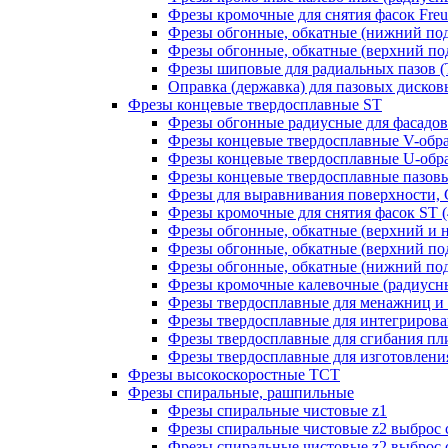
Фрезы кромочные для снятия фасок Freud
Фрезы обгонные, обкатные (нижний под
Фрезы обгонные, обкатные (верхний под
Фрезы шиповые для радиальных пазов (Т-
Оправка (державка) для пазовых дисковых
Фрезы концевые твердосплавные ST
Фрезы обгонные радиусные для фасадов
Фрезы концевые твердосплавные V-обр
Фрезы концевые твердосплавные U-обра
Фрезы концевые твердосплавные пазовы
Фрезы для выравнивания поверхности, 
Фрезы кромочные для снятия фасок ST (4
Фрезы обгонные, обкатные (верхний и н
Фрезы обгонные, обкатные (верхний под
Фрезы обгонные, обкатные (нижний под
Фрезы кромочные калевочные (радиусные
Фрезы твердосплавные для менажниц и ч
Фрезы твердосплавные для интегрирован
Фрезы твердосплавные для сгибания плит
Фрезы твердосплавные для изготовления 
Фрезы высокоскоростные ТСТ
Фрезы спиральные, рашпильные
Фрезы спиральные чистовые z1
Фрезы спиральные чистовые z2 выброс 
Фрезы спиральные чистовые z2 выброс 