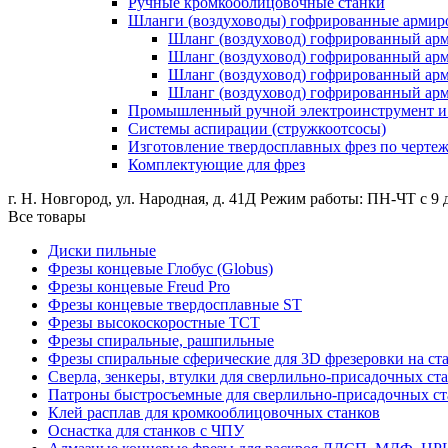
Ручные кромкооблицовочные станки
Шланги (воздуховоды) гофрированные армир
Шланг (воздуховод) гофрированный ар
Шланг (воздуховод) гофрированный а
Шланг (воздуховод) гофрированный ар
Шланг (воздуховод) гофрированный а
Промышленный ручной электроинструмент и о
Системы аспирации (стружкоотсосы)
Изготовление твердосплавных фрез по черте
Комплектующие для фрез
г. Н. Новгород, ул. Народная, д. 41Д
Режим работы: ПН-ЧТ с 9 д
Все товары
Диски пильные
Фрезы концевые Глобус (Globus)
Фрезы концевые Freud Pro
Фрезы концевые твердосплавные ST
Фрезы высокоскоростные ТСТ
Фрезы спиральные, рашпильные
Фрезы спиральные сферические для 3D фрезеровки на ст
Сверла, зенкеры, втулки для сверлильно-присадочных ст
Патроны быстросъемные для сверлильно-присадочных ст
Клей расплав для кромкооблицовочных станков
Оснастка для станков с ЧПУ