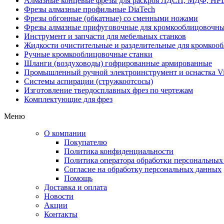
Алмазные концевые фрезы для раскроя ЛДСП, МДФ, HP
Фрезы алмазные профильные DiaTech
Фрезы обгонные (обкатные) со сменными ножами
Фрезы алмазные прифуговочные для кромкооблицовочны
Инструмент и запчасти для мебельных станков
Жидкости очистительные и разделительные для кромкооб
Ручные кромкооблицовочные станки
Шланги (воздуховоды) гофрированные армированные
Промышленный ручной электроинструмент и оснастка Vi
Системы аспирации (стружкоотсосы)
Изготовление твердосплавных фрез по чертежам
Комплектующие для фрез
Меню
О компании
Покупателю
Политика конфиденциальности
Политика оператора обработки персональных
Согласие на обработку персональных данных
Помощь
Доставка и оплата
Новости
Акции
Контакты