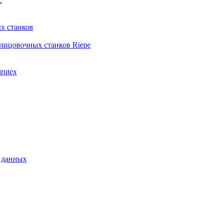
L
х станков
лицовочных станков Riepe
rutex
 данных