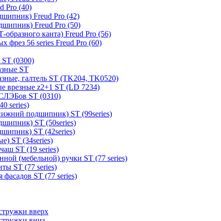
 Pro (40)
шипник) Freud Pro (42)
шипник) Freud Pro (50)
образного канта) Freud Pro (56)
 фрез 56 series Freud Pro (60)
 ST (0300)
азные ST
зные, галтель ST (TK204, TK0520)
е врезные z2+1 ST (LD 7234)
СЛЭБов ST (0310)
0 series)
ижний подшипник) ST (99series)
шипник) ST (50series)
шипник) ST (42series)
) ST (34series)
аш ST (19 series)
ной (мебельной) ручки ST (77 series)
ы ST (77 series)
фасадов ST (77 series)
стружки вверх
стружки вниз