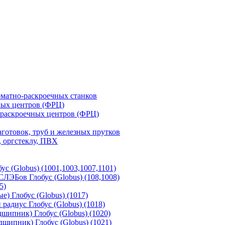
матно-раскроечных станков
ных центров (ФРЦ)
-раскроечных центров (ФРЦ)
готовок, труб и железных прутков
 оргстеклу, ПВХ
с (Globus) (1001,1003,1007,1101)
ЛЭБов Глобус (Globus) (108,1008)
5)
) Глобус (Globus) (1017)
адиус Глобус (Globus) (1018)
шипник) Глобус (Globus) (1020)
шипник) Глобус (Globus) (1021)