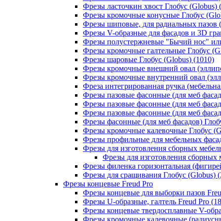
Фрезы ласточкин хвост Глобус (Globus) 
Фрезы кромочные конусные Глобус (Glob
Фрезы шиповые, для радиальных пазов (Т
Фрезы V-образные для фасадов и 3D грав
Фрезы полустержневые "Бычий нос" или 
Фрезы кромочные галтельные Глобус (Gl
Фрезы шаровые Глобус (Globus) (1010)
Фрезы кромочные внешний овал (эллипс,
Фрезы кромочные внутренний овал (эллип
Фреза интегрированная ручка (мебельная
Фрезы пазовые фасонные (для меб фасадо
Фрезы пазовые фасонные (для меб фасадо
Фрезы пазовые фасонные (для меб фасадо
Фрезы фасонные (для меб фасадов) Глобу
Фрезы кромочные калевочные Глобус (Gl
Фрезы профильные для мебельных фасадо
Фрезы для изготовления сборных мебель
Фрезы для изготовления сборных м
Фрезы филенка горизонтальная (фигирейн
Фрезы для сращивания Глобус (Globus) (
Фрезы концевые Freud Pro
Фрезы концевые для выборки пазов Freud
Фрезы U-образные, галтель Freud Pro (18
Фрезы концевые твердосплавные V-образ
Фрезы кромочные калевочные (радиусные