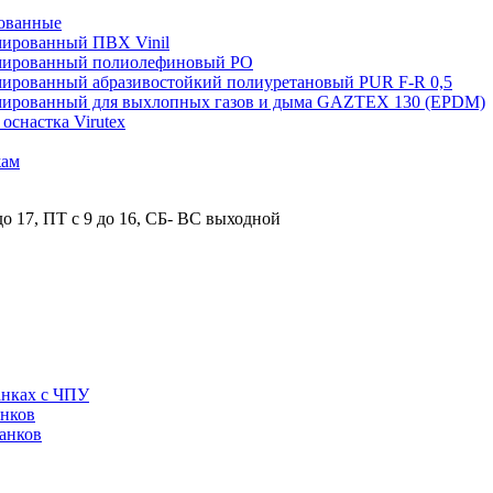
ованные
мированный ПВХ Vinil
рмированный полиолефиновый PO
мированный абразивостойкий полиуретановый PUR F-R 0,5
рмированный для выхлопных газов и дыма GAZTEX 130 (EPDM)
снастка Virutex
жам
о 17, ПТ с 9 до 16, СБ- ВС выходной
анках с ЧПУ
анков
анков