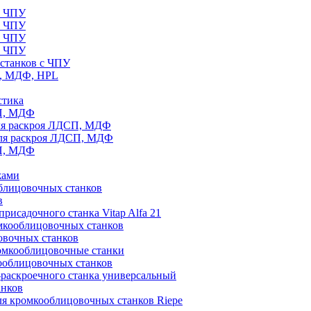
с ЧПУ
с ЧПУ
с ЧПУ
с ЧПУ
станков с ЧПУ
П, МДФ, HPL
стика
СП, МДФ
ля раскроя ЛДСП, МДФ
для раскроя ЛДСП, МДФ
СП, МДФ
жами
блицовочных станков
в
рисадочного станка Vitap Alfa 21
омкооблицовочных станков
овочных станков
ромкооблицовочные станки
ооблицовочных станков
раскроечного станка универсальный
анков
ля кромкооблицовочных станков Riepe