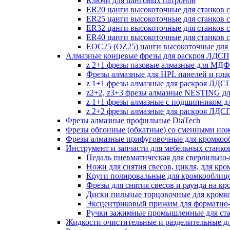
Ключи для цанговых патронов
ER20 цанги высокоточные для станков 
ER25 цанги высокоточные для станков 
ER32 цанги высокоточные для станков 
ER40 цанги высокоточные для станков 
EOC25 (OZ25) цанги высокоточные для 
Алмазные концевые фрезы для раскроя ЛДС
z 2+1 фрезы пазовые алмазные для МДФ
Фрезы алмазные для HPL панелей и пла
z 1+1 фрезы алмазные для раскроя ЛД
z2+2, z3+3 фрезы алмазные NESTING д
z 1+1 фрезы алмазные с подшипником 
z 2+2 фрезы алмазные для раскроя ЛД
Фрезы алмазные профильные DiaTech
Фрезы обгонные (обкатные) со сменными но
Фрезы алмазные прифуговочные для кромкоо
Инструмент и запчасти для мебельных станко
Педаль пневматическая для сверлильно-п
Ножи для снятия свесов, цикля, для кр
Круги полировальные для кромкооблиц
Фрезы для снятия свесов и раунда на к
Диски пильные торцовочные для кромк
Эксцентриковый прижим для форматно-
Ручки зажимные промышленные для ст
Жидкости очистительные и разделительные д