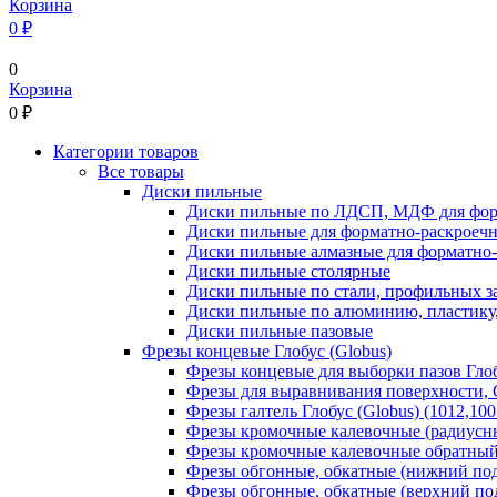
Корзина
0 ₽
0
Корзина
0
₽
Категории товаров
Все товары
Диски пильные
Диски пильные по ЛДСП, МДФ для фор
Диски пильные для форматно-раскроеч
Диски пильные алмазные для форматно
Диски пильные столярные
Диски пильные по стали, профильных за
Диски пильные по алюминию, пластику,
Диски пильные пазовые
Фрезы концевые Глобус (Globus)
Фрезы концевые для выборки пазов Глобу
Фрезы для выравнивания поверхности, С
Фрезы галтель Глобус (Globus) (1012,100
Фрезы кромочные калевочные (радиусные
Фрезы кромочные калевочные обратный р
Фрезы обгонные, обкатные (нижний под
Фрезы обгонные, обкатные (верхний под