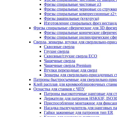
Фрезы спиральные чистовые z3
Фрезы спиральные черновые со стружк
Фрезы спиральные компрессионные z2+
Фрезы рашпильные (кукуруза)
Изготовление спиральных фрез нестанд
Фрезы спиральные сферические для 3D фрезе
Фрезы спиральные конические сферичес
Фрезы спиральные цилиндрические сфер
Сверла, зенкеры, втулки для сверлильно-при
Сквозные сверла
Глухие сверла
Сквозные/глухие сверла ECO
Чашечные сверла
Чашечные сверла Premium
Втулки переходные для сверл
Зенкеры для сверлильно-присадочных с
Патроны быстросъемные для сверлильно-при
Клей расплав для кромкооблицовочных станк
Оснастка для станков с ЧПУ
Патроны высокоточные цанговые для с
Держатели для патронов HSK63F, ISO3
Приспособление монтажное для фиксац
Насадка пылеудалитель для цанговых п
Гайки зажимные для патронов тип ER