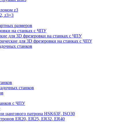
оломом z3
2, z3+3
артных размеров
ровки на станках с ЧПУ
кие для 3D фрезеровки на станках с ЧПУ
ические для 3D фрезеровки на станках с ЧПУ
садочных станков
танков
садочных станков
ов
танков с ЧПУ
0
ии цангового патрона HSK63F, ISO30
атронов ER20, ER25, ER32, ER40