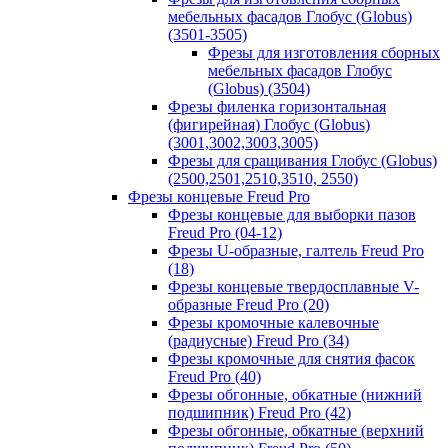
мебельных фасадов Глобус (Globus)
(3501-3505)
Фрезы для изготовления сборных
мебельных фасадов Глобус
(Globus) (3504)
Фрезы филенка горизонтальная
(фигирейная) Глобус (Globus)
(3001,3002,3003,3005)
Фрезы для сращивания Глобус (Globus)
(2500,2501,2510,3510, 2550)
Фрезы концевые Freud Pro
Фрезы концевые для выборки пазов
Freud Pro (04-12)
Фрезы U-образные, галтель Freud Pro
(18)
Фрезы концевые твердосплавные V-
образные Freud Pro (20)
Фрезы кромочные калевочные
(радиусные) Freud Pro (34)
Фрезы кромочные для снятия фасок
Freud Pro (40)
Фрезы обгонные, обкатные (нижний
подшипник) Freud Pro (42)
Фрезы обгонные, обкатные (верхний