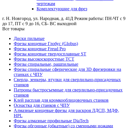
чертежам
Комплектующие для фрез
г. Н. Новгород, ул. Народная, д. 41Д
Режим работы: ПН-ЧТ с 9
до 17, ПТ с 9 до 16, СБ- ВС выходной
Все товары
Диски пильные
Фрезы концевые Глобус (Globus)
Фрезы концевые Freud Pro
Фрезы концевые твердосплавные ST
Фрезы высокоскоростные ТСТ
Фрезы спиральные, рашпильные
Фрезы спиральные сферические для 3D фрезеровки на
станках с ЧПУ
Сверла, зенкеры, втулки для сверлильно-присадочных
станков
Патроны быстросъемные для сверлильно-присадочных
станков
Клей расплав для кромкооблицовочных станков
Оснастка для станков с ЧПУ
Алмазные концевые фрезы для раскроя ЛДСП, МДФ,
HPL
Фрезы алмазные профильные DiaTech
Фрезы обгонные (обкатные) со сменными ножами