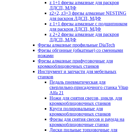
z 1+1 фрезы алмазные для раскроя
ЛДСП, МДФ
z2+2, z3+3 фрезы алмазные NESTING
для раскроя ЛДСП, МДФ
z 1+1 фрезы алмазные с подшипником
для раскроя ЛДСП, МДФ
z 2+2 фрезы алмазные для раскроя
ЛДСП, МДФ
Фрезы алмазные профильные DiaTech
Фрезы обгонные (обкатные) со сменными
ножами
Фрезы алмазные прифуговочные для
кромкооблицовочных станков
Инструмент и запчасти для мебельных
станков
Педаль пневматическая для
сверлильно-присадочного станка Vitap
Alfa 21
Ножи для снятия свесов, цикля, для
кромкооблицовочных станков
Круги полировальные для
кромкооблицовочных станков
Фрезы для снятия свесов и раунда на
кромкооблицовочные станки
Диски пильные торцовочные для