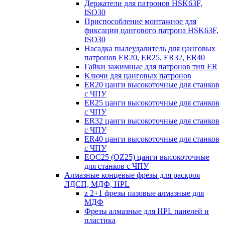
Держатели для патронов HSK63F,
ISO30
Приспособление монтажное для
фиксации цангового патрона HSK63F,
ISO30
Насадка пылеудалитель для цанговых
патронов ER20, ER25, ER32, ER40
Гайки зажимные для патронов тип ER
Ключи для цанговых патронов
ER20 цанги высокоточные для станков
с ЧПУ
ER25 цанги высокоточные для станков
с ЧПУ
ER32 цанги высокоточные для станков
с ЧПУ
ER40 цанги высокоточные для станков
с ЧПУ
EOC25 (OZ25) цанги высокоточные
для станков с ЧПУ
Алмазные концевые фрезы для раскроя
ЛДСП, МДФ, HPL
z 2+1 фрезы пазовые алмазные для
МДФ
Фрезы алмазные для HPL панелей и
пластика