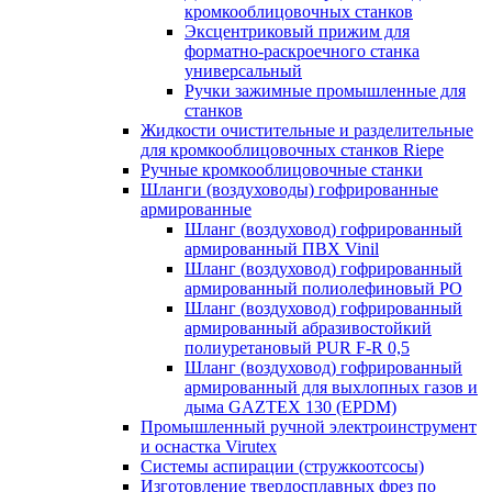
кромкооблицовочных станков
Эксцентриковый прижим для
форматно-раскроечного станка
универсальный
Ручки зажимные промышленные для
станков
Жидкости очистительные и разделительные
для кромкооблицовочных станков Riepe
Ручные кромкооблицовочные станки
Шланги (воздуховоды) гофрированные
армированные
Шланг (воздуховод) гофрированный
армированный ПВХ Vinil
Шланг (воздуховод) гофрированный
армированный полиолефиновый PO
Шланг (воздуховод) гофрированный
армированный абразивостойкий
полиуретановый PUR F-R 0,5
Шланг (воздуховод) гофрированный
армированный для выхлопных газов и
дыма GAZTEX 130 (EPDM)
Промышленный ручной электроинструмент
и оснастка Virutex
Системы аспирации (стружкоотсосы)
Изготовление твердосплавных фрез по