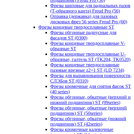
подшипник) Freud Pro (50)
Фрезы шиповые для радиальных пазов
(Т-образного канта) Freud Pro (56)
Оправка (державка) для пазовых
дисковых фрез 56 series Freud Pro (60)
Фрезы концевые твердосплавные ST
Фрезы обгонные радиусные для
фасадов ST (0300)
Фрезы концевые твердосплавные V-
образные ST
Фрезы концевые твердосплавные U-
образные, галтель ST (TK204, TK0520)
Фрезы концевые твердосплавные
пазовые врезные z2+1 ST (LD 7234)
Фрезы для выравнивания поверхности,
СЛЭБов ST (0310)
Фрезы кромочные для снятия фасок ST
(40 series)
Фрезы обгонные, обкатные (верхний и
нижний подшипник) ST (99series)
Фрезы обгонные, обкатные (верхний
подшипник) ST (50series)
Фрезы обгонные, обкатные (нижний
подшипник) ST (42series)
Фрезы кромочные калевочные