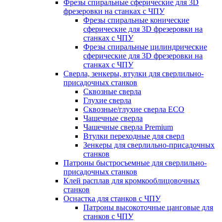
Фрезы спиральные сферические для 3D
фрезеровки на станках с ЧПУ
Фрезы спиральные конические
сферические для 3D фрезеровки на
станках с ЧПУ
Фрезы спиральные цилиндрические
сферические для 3D фрезеровки на
станках с ЧПУ
Сверла, зенкеры, втулки для сверлильно-
присадочных станков
Сквозные сверла
Глухие сверла
Сквозные/глухие сверла ECO
Чашечные сверла
Чашечные сверла Premium
Втулки переходные для сверл
Зенкеры для сверлильно-присадочных
станков
Патроны быстросъемные для сверлильно-
присадочных станков
Клей расплав для кромкооблицовочных
станков
Оснастка для станков с ЧПУ
Патроны высокоточные цанговые для
станков с ЧПУ