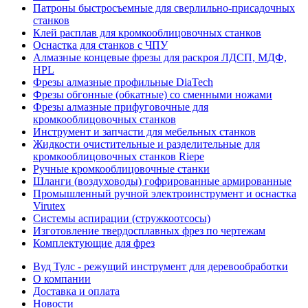
Патроны быстросъемные для сверлильно-присадочных
станков
Клей расплав для кромкооблицовочных станков
Оснастка для станков с ЧПУ
Алмазные концевые фрезы для раскроя ЛДСП, МДФ,
HPL
Фрезы алмазные профильные DiaTech
Фрезы обгонные (обкатные) со сменными ножами
Фрезы алмазные прифуговочные для
кромкооблицовочных станков
Инструмент и запчасти для мебельных станков
Жидкости очистительные и разделительные для
кромкооблицовочных станков Riepe
Ручные кромкооблицовочные станки
Шланги (воздуховоды) гофрированные армированные
Промышленный ручной электроинструмент и оснастка
Virutex
Системы аспирации (стружкоотсосы)
Изготовление твердосплавных фрез по чертежам
Комплектующие для фрез
Вуд Тулс - режущий инструмент для деревообработки
О компании
Доставка и оплата
Новости