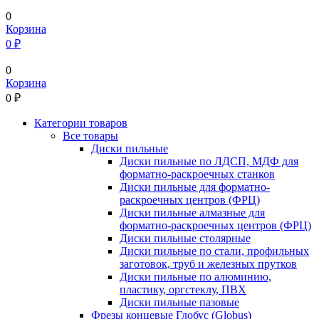
0
Корзина
0 ₽
0
Корзина
0
₽
Категории товаров
Все товары
Диски пильные
Диски пильные по ЛДСП, МДФ для
форматно-раскроечных станков
Диски пильные для форматно-
раскроечных центров (ФРЦ)
Диски пильные алмазные для
форматно-раскроечных центров (ФРЦ)
Диски пильные столярные
Диски пильные по стали, профильных
заготовок, труб и железных прутков
Диски пильные по алюминию,
пластику, оргстеклу, ПВХ
Диски пильные пазовые
Фрезы концевые Глобус (Globus)