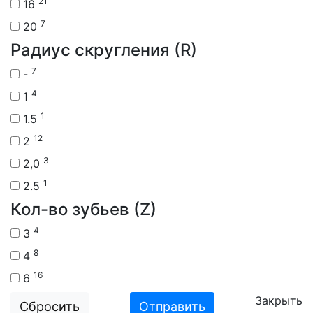
21
16
7
20
Радиус скругления (R)
7
-
4
1
1
1.5
12
2
3
2,0
1
2.5
Кол-во зубьев (Z)
4
3
8
4
16
6
Закрыть
Сбросить
Отправить