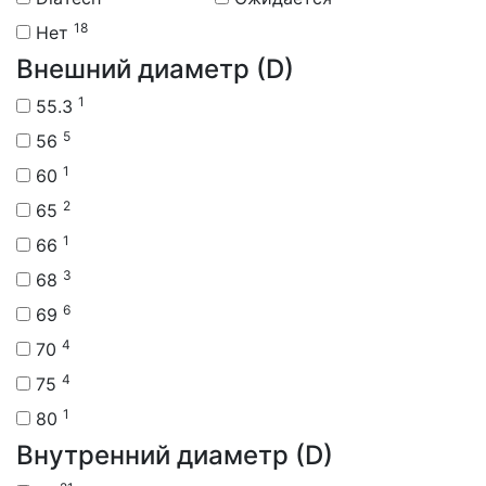
18
Нет
Внешний диаметр (D)
1
55.3
5
56
1
60
2
65
1
66
3
68
6
69
4
70
4
75
1
80
Внутренний диаметр (D)