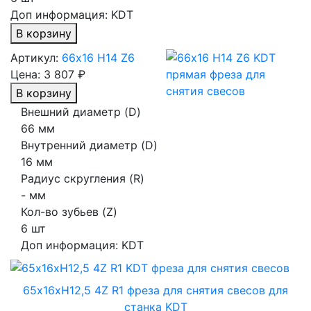
Доп информация:
KDT
В корзину
Артикул:
66х16 H14 Z6
Цена:
3 807 ₽
В корзину
Внешний диаметр (D)
66 мм
Внутренний диаметр (D)
16 мм
Радиус скругления (R)
- мм
Кол-во зубьев (Z)
6 шт
Доп информация:
KDT
65х16хH12,5 4Z R1 фреза для снятия свесов для
станка KDT