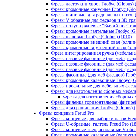
Фрезы ласточкин хвост Глобус (Globus) 
Фрезы кромочные конусные Глобус (Glob
Фрезы шиповые, для радиальных пазов (Т
Фрезы V-образные для фасадов и 3D грав
Фрезы полустержневые "Бычий нос" или 
Фрезы кромочные галтельные Глобус (Gl
Фрезы шаровые Глобус (Globus) (1010)
Фрезы кромочные внешний овал (эллипс,
Фрезы кромочные внутренний овал (эллип
Фреза интегрированная ручка (мебельная
Фрезы пазовые фасонные (для меб фасадо
Фрезы пазовые фасонные (для меб фасадо
Фрезы пазовые фасонные (для меб фасадо
Фрезы фасонные (для меб фасадов) Глобу
Фрезы кромочные калевочные Глобус (Gl
Фрезы профильные для мебельных фасадо
Фрезы для изготовления сборных мебель
Фрезы для изготовления сборных м
Фрезы филенка горизонтальная (фигирейн
Фрезы для сращивания Глобус (Globus) (
Фрезы концевые Freud Pro
Фрезы концевые для выборки пазов Freud
Фрезы U-образные, галтель Freud Pro (18
Фрезы концевые твердосплавные V-образ
Фрезы кромочные калевочные (радиусные