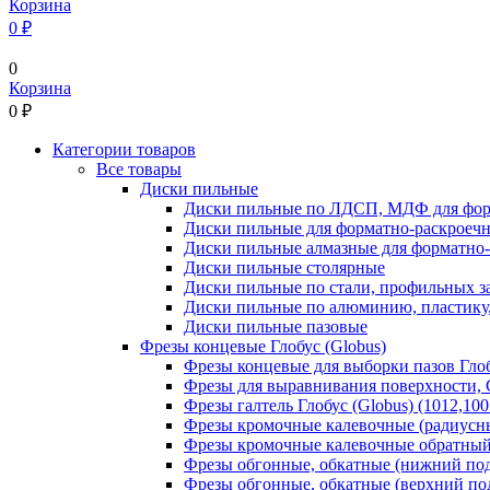
Корзина
0 ₽
0
Корзина
0
₽
Категории товаров
Все товары
Диски пильные
Диски пильные по ЛДСП, МДФ для фор
Диски пильные для форматно-раскроеч
Диски пильные алмазные для форматно
Диски пильные столярные
Диски пильные по стали, профильных за
Диски пильные по алюминию, пластику,
Диски пильные пазовые
Фрезы концевые Глобус (Globus)
Фрезы концевые для выборки пазов Глобу
Фрезы для выравнивания поверхности, С
Фрезы галтель Глобус (Globus) (1012,100
Фрезы кромочные калевочные (радиусные
Фрезы кромочные калевочные обратный р
Фрезы обгонные, обкатные (нижний под
Фрезы обгонные, обкатные (верхний под