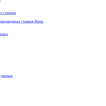
L
х станков
лицовочных станков Riepe
rutex
 данных