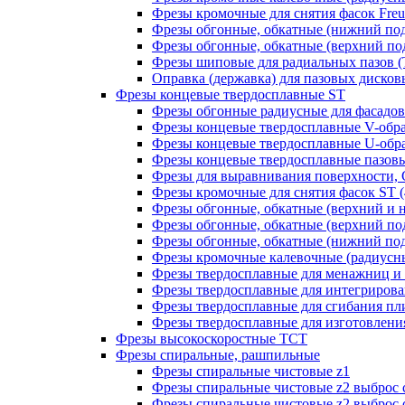
Фрезы кромочные для снятия фасок Freud
Фрезы обгонные, обкатные (нижний под
Фрезы обгонные, обкатные (верхний под
Фрезы шиповые для радиальных пазов (Т-
Оправка (державка) для пазовых дисковых
Фрезы концевые твердосплавные ST
Фрезы обгонные радиусные для фасадов
Фрезы концевые твердосплавные V-обр
Фрезы концевые твердосплавные U-обра
Фрезы концевые твердосплавные пазовы
Фрезы для выравнивания поверхности, 
Фрезы кромочные для снятия фасок ST (4
Фрезы обгонные, обкатные (верхний и н
Фрезы обгонные, обкатные (верхний под
Фрезы обгонные, обкатные (нижний под
Фрезы кромочные калевочные (радиусные
Фрезы твердосплавные для менажниц и ч
Фрезы твердосплавные для интегрирован
Фрезы твердосплавные для сгибания плит
Фрезы твердосплавные для изготовления 
Фрезы высокоскоростные ТСТ
Фрезы спиральные, рашпильные
Фрезы спиральные чистовые z1
Фрезы спиральные чистовые z2 выброс 
Фрезы спиральные чистовые z2 выброс 