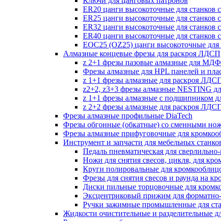
Ключи для цанговых патронов
ER20 цанги высокоточные для станков 
ER25 цанги высокоточные для станков 
ER32 цанги высокоточные для станков 
ER40 цанги высокоточные для станков 
EOC25 (OZ25) цанги высокоточные для 
Алмазные концевые фрезы для раскроя ЛДС
z 2+1 фрезы пазовые алмазные для МДФ
Фрезы алмазные для HPL панелей и пла
z 1+1 фрезы алмазные для раскроя ЛД
z2+2, z3+3 фрезы алмазные NESTING д
z 1+1 фрезы алмазные с подшипником 
z 2+2 фрезы алмазные для раскроя ЛД
Фрезы алмазные профильные DiaTech
Фрезы обгонные (обкатные) со сменными но
Фрезы алмазные прифуговочные для кромкоо
Инструмент и запчасти для мебельных станко
Педаль пневматическая для сверлильно-п
Ножи для снятия свесов, цикля, для кр
Круги полировальные для кромкооблиц
Фрезы для снятия свесов и раунда на к
Диски пильные торцовочные для кромк
Эксцентриковый прижим для форматно-
Ручки зажимные промышленные для ст
Жидкости очистительные и разделительные д