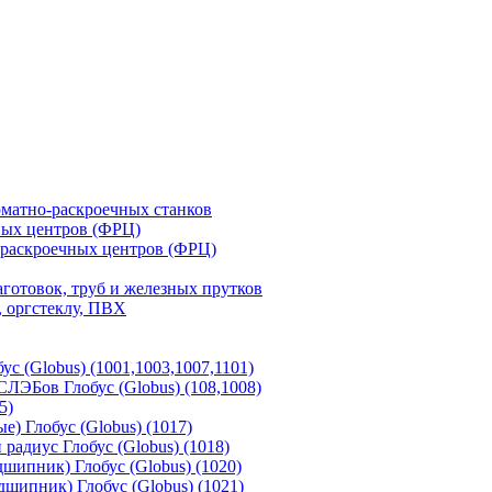
матно-раскроечных станков
ных центров (ФРЦ)
-раскроечных центров (ФРЦ)
готовок, труб и железных прутков
 оргстеклу, ПВХ
с (Globus) (1001,1003,1007,1101)
ЛЭБов Глобус (Globus) (108,1008)
5)
) Глобус (Globus) (1017)
адиус Глобус (Globus) (1018)
шипник) Глобус (Globus) (1020)
шипник) Глобус (Globus) (1021)