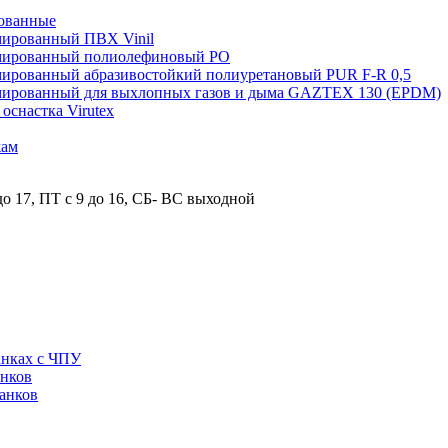
ованные
мированный ПВХ Vinil
рмированный полиолефиновый PO
мированный абразивостойкий полиуретановый PUR F-R 0,5
рмированный для выхлопных газов и дыма GAZTEX 130 (EPDM)
снастка Virutex
жам
о 17, ПТ с 9 до 16, СБ- ВС выходной
анках с ЧПУ
анков
анков