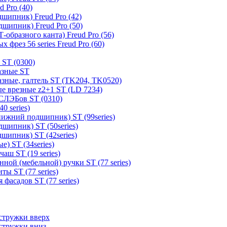
 Pro (40)
шипник) Freud Pro (42)
шипник) Freud Pro (50)
образного канта) Freud Pro (56)
 фрез 56 series Freud Pro (60)
 ST (0300)
азные ST
зные, галтель ST (TK204, TK0520)
е врезные z2+1 ST (LD 7234)
СЛЭБов ST (0310)
0 series)
ижний подшипник) ST (99series)
шипник) ST (50series)
шипник) ST (42series)
) ST (34series)
аш ST (19 series)
ной (мебельной) ручки ST (77 series)
ы ST (77 series)
фасадов ST (77 series)
стружки вверх
стружки вниз