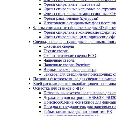
Фрезы спиральные чистовые z3
Фрезы спиральные черновые со стружк
Фрезы спиральные компрессионные z2+
Фрезы рашпильные (кукуруза)
Изготовление спиральных фрез нестанд
Фрезы спиральные сферические для 3D фрезе
Фрезы спиральные конические сферичес
Фрезы спиральные цилиндрические сфер
Сверла, зенкеры, втулки для сверлильно-при
Сквозные сверла
Глухие сверла
Сквозные/глухие сверла ECO
Чашечные сверла
Чашечные сверла Premium
Втулки переходные для сверл
Зенкеры для сверлильно-присадочных с
Патроны быстросъемные для сверлильно-при
Клей расплав для кромкооблицовочных станк
Оснастка для станков с ЧПУ
Патроны высокоточные цанговые для с
Держатели для патронов HSK63F, ISO3
Приспособление монтажное для фиксац
Насадка пылеудалитель для цанговых п
Гайки зажимные для патронов тип ER