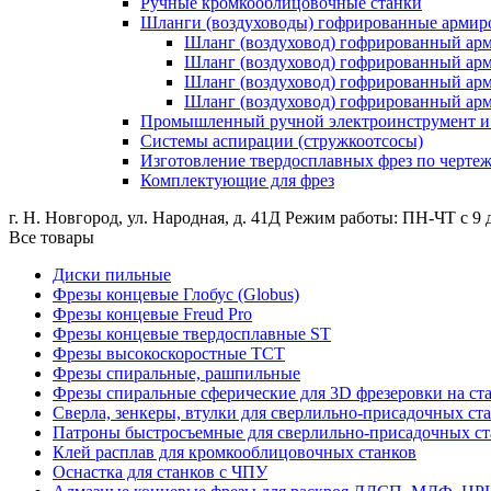
Ручные кромкооблицовочные станки
Шланги (воздуховоды) гофрированные армир
Шланг (воздуховод) гофрированный ар
Шланг (воздуховод) гофрированный а
Шланг (воздуховод) гофрированный ар
Шланг (воздуховод) гофрированный а
Промышленный ручной электроинструмент и о
Системы аспирации (стружкоотсосы)
Изготовление твердосплавных фрез по черте
Комплектующие для фрез
г. Н. Новгород, ул. Народная, д. 41Д
Режим работы: ПН-ЧТ с 9 д
Все товары
Диски пильные
Фрезы концевые Глобус (Globus)
Фрезы концевые Freud Pro
Фрезы концевые твердосплавные ST
Фрезы высокоскоростные ТСТ
Фрезы спиральные, рашпильные
Фрезы спиральные сферические для 3D фрезеровки на ст
Сверла, зенкеры, втулки для сверлильно-присадочных ст
Патроны быстросъемные для сверлильно-присадочных ст
Клей расплав для кромкооблицовочных станков
Оснастка для станков с ЧПУ