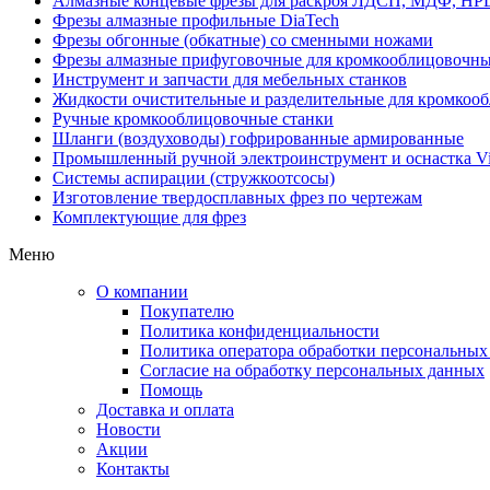
Алмазные концевые фрезы для раскроя ЛДСП, МДФ, HP
Фрезы алмазные профильные DiaTech
Фрезы обгонные (обкатные) со сменными ножами
Фрезы алмазные прифуговочные для кромкооблицовочны
Инструмент и запчасти для мебельных станков
Жидкости очистительные и разделительные для кромкооб
Ручные кромкооблицовочные станки
Шланги (воздуховоды) гофрированные армированные
Промышленный ручной электроинструмент и оснастка Vi
Системы аспирации (стружкоотсосы)
Изготовление твердосплавных фрез по чертежам
Комплектующие для фрез
Меню
О компании
Покупателю
Политика конфиденциальности
Политика оператора обработки персональных
Согласие на обработку персональных данных
Помощь
Доставка и оплата
Новости
Акции
Контакты