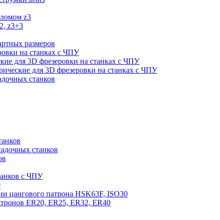
оломом z3
2, z3+3
артных размеров
ровки на станках с ЧПУ
кие для 3D фрезеровки на станках с ЧПУ
ические для 3D фрезеровки на станках с ЧПУ
садочных станков
танков
садочных станков
ов
танков с ЧПУ
0
ии цангового патрона HSK63F, ISO30
атронов ER20, ER25, ER32, ER40