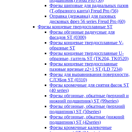
подшипник) Freud Pro (50)
Фрезы шиповые для радиальных пазов
(Т-образного канта) Freud Pro (56)
Оправка (державка) для пазовых
дисковых фрез 56 series Freud Pro (60)
Фрезы концевые твердосплавные ST
Фрезы обгонные радиусные для
фасадов ST (0300)
Фрезы концевые твердосплавные V-
образные ST
Фрезы концевые твердосплавные U-
образные, галтель ST (TK204, TK0520)
Фрезы концевые твердосплавные
пазовые врезные z2+1 ST (LD 7234)
Фрезы для выравнивания поверхности,
СЛЭБов ST (0310)
Фрезы кромочные для снятия фасок ST
(40 series)
Фрезы обгонные, обкатные (верхний и
нижний подшипник) ST (99series)
Фрезы обгонные, обкатные (верхний
подшипник) ST (50series)
Фрезы обгонные, обкатные (нижний
подшипник) ST (42series)
Фрезы кромочные калевочные