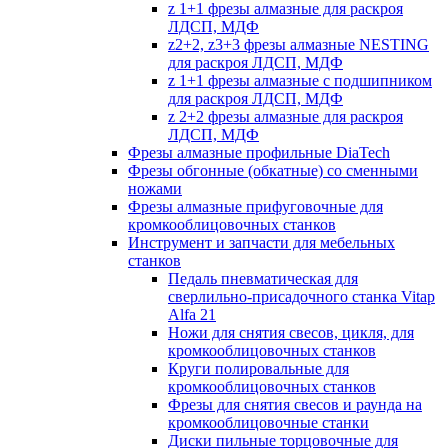
z 1+1 фрезы алмазные для раскроя
ЛДСП, МДФ
z2+2, z3+3 фрезы алмазные NESTING
для раскроя ЛДСП, МДФ
z 1+1 фрезы алмазные с подшипником
для раскроя ЛДСП, МДФ
z 2+2 фрезы алмазные для раскроя
ЛДСП, МДФ
Фрезы алмазные профильные DiaTech
Фрезы обгонные (обкатные) со сменными
ножами
Фрезы алмазные прифуговочные для
кромкооблицовочных станков
Инструмент и запчасти для мебельных
станков
Педаль пневматическая для
сверлильно-присадочного станка Vitap
Alfa 21
Ножи для снятия свесов, цикля, для
кромкооблицовочных станков
Круги полировальные для
кромкооблицовочных станков
Фрезы для снятия свесов и раунда на
кромкооблицовочные станки
Диски пильные торцовочные для