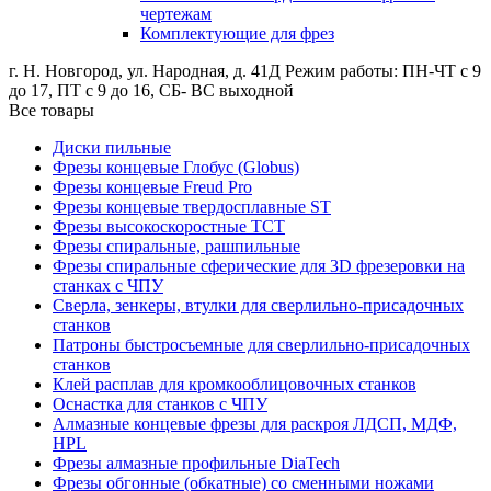
чертежам
Комплектующие для фрез
г. Н. Новгород, ул. Народная, д. 41Д
Режим работы: ПН-ЧТ с 9
до 17, ПТ с 9 до 16, СБ- ВС выходной
Все товары
Диски пильные
Фрезы концевые Глобус (Globus)
Фрезы концевые Freud Pro
Фрезы концевые твердосплавные ST
Фрезы высокоскоростные ТСТ
Фрезы спиральные, рашпильные
Фрезы спиральные сферические для 3D фрезеровки на
станках с ЧПУ
Сверла, зенкеры, втулки для сверлильно-присадочных
станков
Патроны быстросъемные для сверлильно-присадочных
станков
Клей расплав для кромкооблицовочных станков
Оснастка для станков с ЧПУ
Алмазные концевые фрезы для раскроя ЛДСП, МДФ,
HPL
Фрезы алмазные профильные DiaTech
Фрезы обгонные (обкатные) со сменными ножами