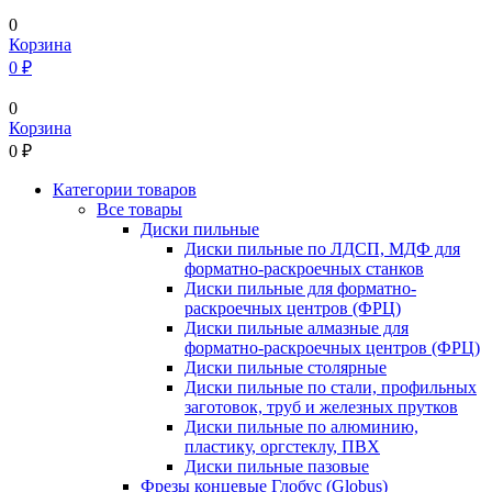
0
Корзина
0 ₽
0
Корзина
0
₽
Категории товаров
Все товары
Диски пильные
Диски пильные по ЛДСП, МДФ для
форматно-раскроечных станков
Диски пильные для форматно-
раскроечных центров (ФРЦ)
Диски пильные алмазные для
форматно-раскроечных центров (ФРЦ)
Диски пильные столярные
Диски пильные по стали, профильных
заготовок, труб и железных прутков
Диски пильные по алюминию,
пластику, оргстеклу, ПВХ
Диски пильные пазовые
Фрезы концевые Глобус (Globus)