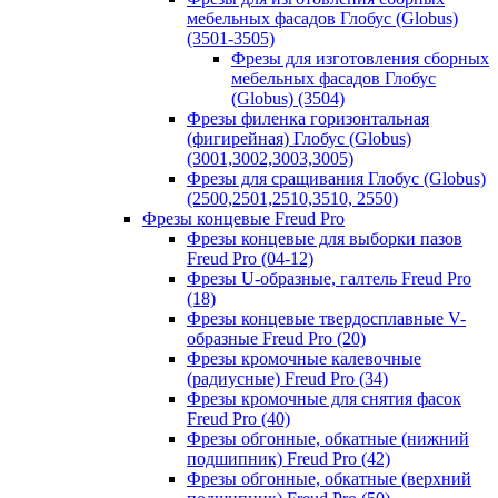
мебельных фасадов Глобус (Globus)
(3501-3505)
Фрезы для изготовления сборных
мебельных фасадов Глобус
(Globus) (3504)
Фрезы филенка горизонтальная
(фигирейная) Глобус (Globus)
(3001,3002,3003,3005)
Фрезы для сращивания Глобус (Globus)
(2500,2501,2510,3510, 2550)
Фрезы концевые Freud Pro
Фрезы концевые для выборки пазов
Freud Pro (04-12)
Фрезы U-образные, галтель Freud Pro
(18)
Фрезы концевые твердосплавные V-
образные Freud Pro (20)
Фрезы кромочные калевочные
(радиусные) Freud Pro (34)
Фрезы кромочные для снятия фасок
Freud Pro (40)
Фрезы обгонные, обкатные (нижний
подшипник) Freud Pro (42)
Фрезы обгонные, обкатные (верхний