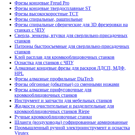
Фрезы концевые Freud Pro
Фрезы концевые твердосплавные ST
Фрезы высокоскоростные ТСТ
Фрезы спиральные, рашпильные
Фрезы спиральные сферические для 3D фрезеровки на
станках с ЧПУ
Сверла, зенкеры, втулки для сверлильно-присадочных
станков
Патроны быстросъемные для сверлильно-присадочных
станков
Клей расплав для кромкооблицовочных станков
Оснастка для станков с ЧПУ
Алмазные концевые фрезы для раскроя ЛДСП, МДФ,
HPL
Фрезы алмазные профильные DiaTech
Фрезы обгонные (обкатные) со сменными ножами
Фрезы алмазные прифуговочные для
кромкооблицовочных станков
Инструмент и запчасти для мебельных станков
Жидкости очистительные и разделительные для
кромкооблицовочных станков Riepe
Ручные кромкооблицовочные станки
Шланги (воздуховоды) гофрированные армированные
Промышленный ручной электроинструмент и оснастка
Virutex