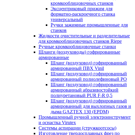
кромкооблицовочных станков
Эксцентриковый прижим для
форматно-раскроечного станка
универсальный
Ручки зажимные промышленные для
станков
Жидкости очистительные и разделительные
для кромкооблицовочных станков Riepe
Ручные кромкооблицовочные станки
Шланги (воздуховоды) гофрированные
армированные
Шланг (воздуховод) гофрированный
армированный ПВХ Vinil
Шланг (воздуховод) гофрированный
армированный полиолефиновый PO
Шланг (воздуховод) гофрированный
армированный абразивостойкий
полиуретановый PUR F-R 0,5
Шланг (воздуховод) гофрированный
армированный для выхлопных газов и
дыма GAZTEX 130 (EPDM)
Промышленный ручной электроинструмент
и оснастка Virutex
Системы аспирации (стружкоотсосы)
Изготовление твердосплавных фрез по