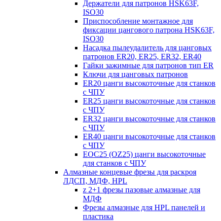
Держатели для патронов HSK63F,
ISO30
Приспособление монтажное для
фиксации цангового патрона HSK63F,
ISO30
Насадка пылеудалитель для цанговых
патронов ER20, ER25, ER32, ER40
Гайки зажимные для патронов тип ER
Ключи для цанговых патронов
ER20 цанги высокоточные для станков
с ЧПУ
ER25 цанги высокоточные для станков
с ЧПУ
ER32 цанги высокоточные для станков
с ЧПУ
ER40 цанги высокоточные для станков
с ЧПУ
EOC25 (OZ25) цанги высокоточные
для станков с ЧПУ
Алмазные концевые фрезы для раскроя
ЛДСП, МДФ, HPL
z 2+1 фрезы пазовые алмазные для
МДФ
Фрезы алмазные для HPL панелей и
пластика