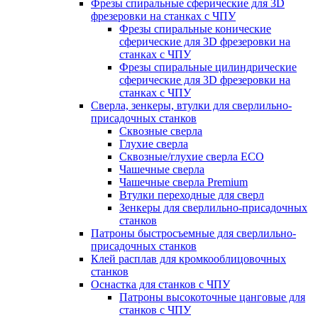
Фрезы спиральные сферические для 3D
фрезеровки на станках с ЧПУ
Фрезы спиральные конические
сферические для 3D фрезеровки на
станках с ЧПУ
Фрезы спиральные цилиндрические
сферические для 3D фрезеровки на
станках с ЧПУ
Сверла, зенкеры, втулки для сверлильно-
присадочных станков
Сквозные сверла
Глухие сверла
Сквозные/глухие сверла ECO
Чашечные сверла
Чашечные сверла Premium
Втулки переходные для сверл
Зенкеры для сверлильно-присадочных
станков
Патроны быстросъемные для сверлильно-
присадочных станков
Клей расплав для кромкооблицовочных
станков
Оснастка для станков с ЧПУ
Патроны высокоточные цанговые для
станков с ЧПУ