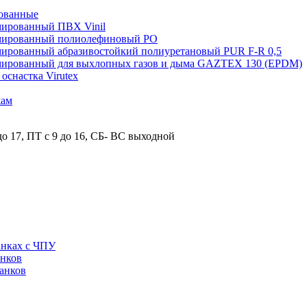
ованные
мированный ПВХ Vinil
рмированный полиолефиновый PO
мированный абразивостойкий полиуретановый PUR F-R 0,5
рмированный для выхлопных газов и дыма GAZTEX 130 (EPDM)
снастка Virutex
жам
о 17, ПТ с 9 до 16, СБ- ВС выходной
анках с ЧПУ
анков
анков