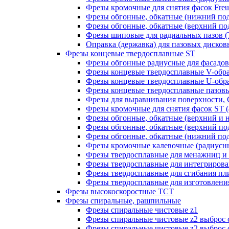
Фрезы кромочные для снятия фасок Freud
Фрезы обгонные, обкатные (нижний под
Фрезы обгонные, обкатные (верхний под
Фрезы шиповые для радиальных пазов (Т-
Оправка (державка) для пазовых дисковых
Фрезы концевые твердосплавные ST
Фрезы обгонные радиусные для фасадов
Фрезы концевые твердосплавные V-обр
Фрезы концевые твердосплавные U-обра
Фрезы концевые твердосплавные пазовы
Фрезы для выравнивания поверхности, 
Фрезы кромочные для снятия фасок ST (4
Фрезы обгонные, обкатные (верхний и н
Фрезы обгонные, обкатные (верхний под
Фрезы обгонные, обкатные (нижний под
Фрезы кромочные калевочные (радиусные
Фрезы твердосплавные для менажниц и ч
Фрезы твердосплавные для интегрирован
Фрезы твердосплавные для сгибания плит
Фрезы твердосплавные для изготовления 
Фрезы высокоскоростные ТСТ
Фрезы спиральные, рашпильные
Фрезы спиральные чистовые z1
Фрезы спиральные чистовые z2 выброс 
Фрезы спиральные чистовые z2 выброс 