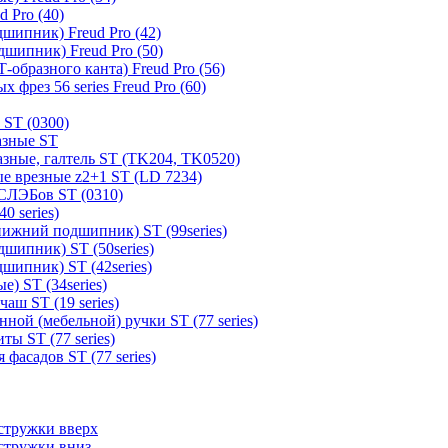
 Pro (40)
шипник) Freud Pro (42)
шипник) Freud Pro (50)
образного канта) Freud Pro (56)
 фрез 56 series Freud Pro (60)
 ST (0300)
азные ST
зные, галтель ST (TK204, TK0520)
е врезные z2+1 ST (LD 7234)
СЛЭБов ST (0310)
0 series)
ижний подшипник) ST (99series)
шипник) ST (50series)
шипник) ST (42series)
) ST (34series)
аш ST (19 series)
ной (мебельной) ручки ST (77 series)
ы ST (77 series)
фасадов ST (77 series)
стружки вверх
стружки вниз