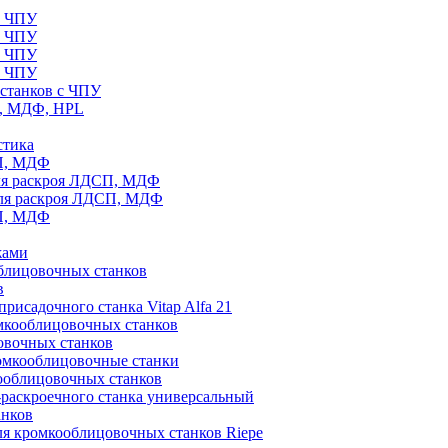
с ЧПУ
с ЧПУ
с ЧПУ
с ЧПУ
станков с ЧПУ
П, МДФ, HPL
стика
СП, МДФ
ля раскроя ЛДСП, МДФ
для раскроя ЛДСП, МДФ
СП, МДФ
жами
блицовочных станков
в
рисадочного станка Vitap Alfa 21
омкооблицовочных станков
овочных станков
ромкооблицовочные станки
ооблицовочных станков
раскроечного станка универсальный
анков
ля кромкооблицовочных станков Riepe