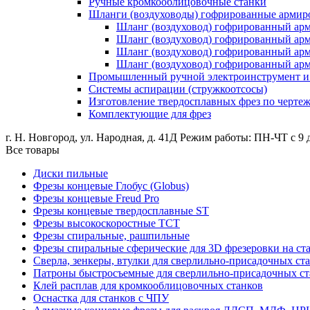
Ручные кромкооблицовочные станки
Шланги (воздуховоды) гофрированные армир
Шланг (воздуховод) гофрированный ар
Шланг (воздуховод) гофрированный а
Шланг (воздуховод) гофрированный ар
Шланг (воздуховод) гофрированный а
Промышленный ручной электроинструмент и о
Системы аспирации (стружкоотсосы)
Изготовление твердосплавных фрез по черте
Комплектующие для фрез
г. Н. Новгород, ул. Народная, д. 41Д
Режим работы: ПН-ЧТ с 9 д
Все товары
Диски пильные
Фрезы концевые Глобус (Globus)
Фрезы концевые Freud Pro
Фрезы концевые твердосплавные ST
Фрезы высокоскоростные ТСТ
Фрезы спиральные, рашпильные
Фрезы спиральные сферические для 3D фрезеровки на ст
Сверла, зенкеры, втулки для сверлильно-присадочных ст
Патроны быстросъемные для сверлильно-присадочных ст
Клей расплав для кромкооблицовочных станков
Оснастка для станков с ЧПУ