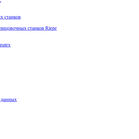
L
х станков
лицовочных станков Riepe
rutex
 данных