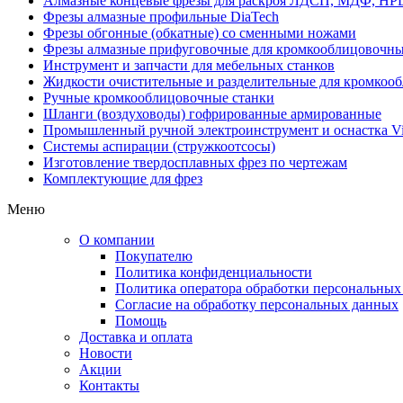
Алмазные концевые фрезы для раскроя ЛДСП, МДФ, HP
Фрезы алмазные профильные DiaTech
Фрезы обгонные (обкатные) со сменными ножами
Фрезы алмазные прифуговочные для кромкооблицовочны
Инструмент и запчасти для мебельных станков
Жидкости очистительные и разделительные для кромкооб
Ручные кромкооблицовочные станки
Шланги (воздуховоды) гофрированные армированные
Промышленный ручной электроинструмент и оснастка Vi
Системы аспирации (стружкоотсосы)
Изготовление твердосплавных фрез по чертежам
Комплектующие для фрез
Меню
О компании
Покупателю
Политика конфиденциальности
Политика оператора обработки персональных
Согласие на обработку персональных данных
Помощь
Доставка и оплата
Новости
Акции
Контакты