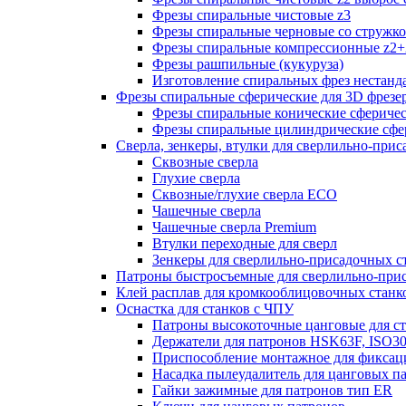
Фрезы спиральные чистовые z3
Фрезы спиральные черновые со стружк
Фрезы спиральные компрессионные z2+
Фрезы рашпильные (кукуруза)
Изготовление спиральных фрез нестанд
Фрезы спиральные сферические для 3D фрезе
Фрезы спиральные конические сферичес
Фрезы спиральные цилиндрические сфер
Сверла, зенкеры, втулки для сверлильно-при
Сквозные сверла
Глухие сверла
Сквозные/глухие сверла ECO
Чашечные сверла
Чашечные сверла Premium
Втулки переходные для сверл
Зенкеры для сверлильно-присадочных с
Патроны быстросъемные для сверлильно-при
Клей расплав для кромкооблицовочных станк
Оснастка для станков с ЧПУ
Патроны высокоточные цанговые для с
Держатели для патронов HSK63F, ISO3
Приспособление монтажное для фиксац
Насадка пылеудалитель для цанговых п
Гайки зажимные для патронов тип ER