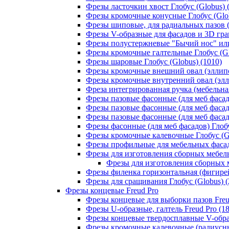
Фрезы ласточкин хвост Глобус (Globus) 
Фрезы кромочные конусные Глобус (Glob
Фрезы шиповые, для радиальных пазов (Т
Фрезы V-образные для фасадов и 3D грав
Фрезы полустержневые "Бычий нос" или 
Фрезы кромочные галтельные Глобус (Gl
Фрезы шаровые Глобус (Globus) (1010)
Фрезы кромочные внешний овал (эллипс,
Фрезы кромочные внутренний овал (эллип
Фреза интегрированная ручка (мебельная
Фрезы пазовые фасонные (для меб фасадо
Фрезы пазовые фасонные (для меб фасадо
Фрезы пазовые фасонные (для меб фасадо
Фрезы фасонные (для меб фасадов) Глобу
Фрезы кромочные калевочные Глобус (Gl
Фрезы профильные для мебельных фасадо
Фрезы для изготовления сборных мебель
Фрезы для изготовления сборных м
Фрезы филенка горизонтальная (фигирейн
Фрезы для сращивания Глобус (Globus) (
Фрезы концевые Freud Pro
Фрезы концевые для выборки пазов Freud
Фрезы U-образные, галтель Freud Pro (18
Фрезы концевые твердосплавные V-образ
Фрезы кромочные калевочные (радиусные