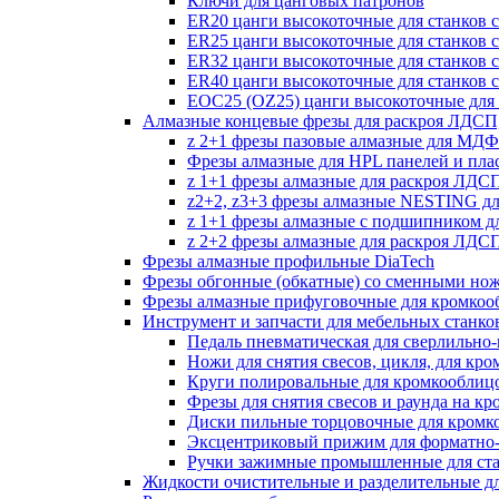
Ключи для цанговых патронов
ER20 цанги высокоточные для станков 
ER25 цанги высокоточные для станков 
ER32 цанги высокоточные для станков 
ER40 цанги высокоточные для станков 
EOC25 (OZ25) цанги высокоточные для 
Алмазные концевые фрезы для раскроя ЛДС
z 2+1 фрезы пазовые алмазные для МДФ
Фрезы алмазные для HPL панелей и пла
z 1+1 фрезы алмазные для раскроя ЛД
z2+2, z3+3 фрезы алмазные NESTING д
z 1+1 фрезы алмазные с подшипником 
z 2+2 фрезы алмазные для раскроя ЛД
Фрезы алмазные профильные DiaTech
Фрезы обгонные (обкатные) со сменными но
Фрезы алмазные прифуговочные для кромкоо
Инструмент и запчасти для мебельных станко
Педаль пневматическая для сверлильно-п
Ножи для снятия свесов, цикля, для кр
Круги полировальные для кромкооблиц
Фрезы для снятия свесов и раунда на к
Диски пильные торцовочные для кромк
Эксцентриковый прижим для форматно-
Ручки зажимные промышленные для ст
Жидкости очистительные и разделительные д