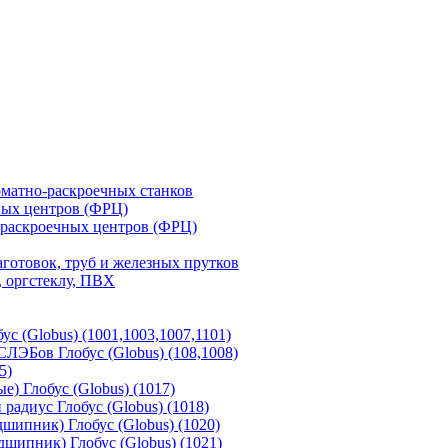
матно-раскроечных станков
ных центров (ФРЦ)
-раскроечных центров (ФРЦ)
готовок, труб и железных прутков
 оргстеклу, ПВХ
с (Globus) (1001,1003,1007,1101)
ЛЭБов Глобус (Globus) (108,1008)
5)
) Глобус (Globus) (1017)
адиус Глобус (Globus) (1018)
шипник) Глобус (Globus) (1020)
шипник) Глобус (Globus) (1021)