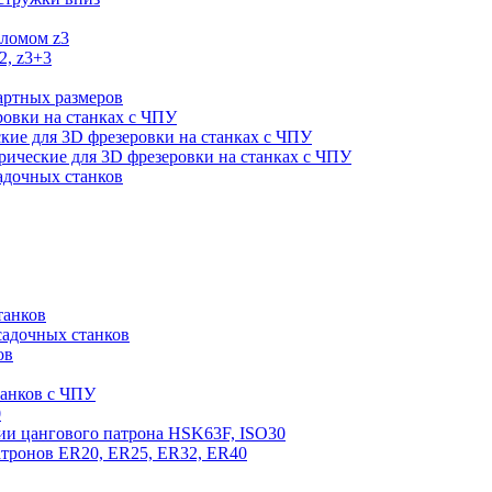
оломом z3
2, z3+3
артных размеров
ровки на станках с ЧПУ
кие для 3D фрезеровки на станках с ЧПУ
ические для 3D фрезеровки на станках с ЧПУ
садочных станков
танков
садочных станков
ов
танков с ЧПУ
0
ии цангового патрона HSK63F, ISO30
атронов ER20, ER25, ER32, ER40