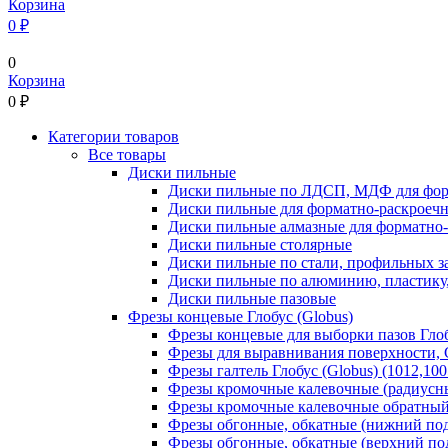
Корзина
0 ₽
0
Корзина
0
₽
Категории товаров
Все товары
Диски пильные
Диски пильные по ЛДСП, МДФ для фор
Диски пильные для форматно-раскроеч
Диски пильные алмазные для форматно
Диски пильные столярные
Диски пильные по стали, профильных за
Диски пильные по алюминию, пластику,
Диски пильные пазовые
Фрезы концевые Глобус (Globus)
Фрезы концевые для выборки пазов Глобу
Фрезы для выравнивания поверхности, С
Фрезы галтель Глобус (Globus) (1012,100
Фрезы кромочные калевочные (радиусные
Фрезы кромочные калевочные обратный р
Фрезы обгонные, обкатные (нижний под
Фрезы обгонные, обкатные (верхний под