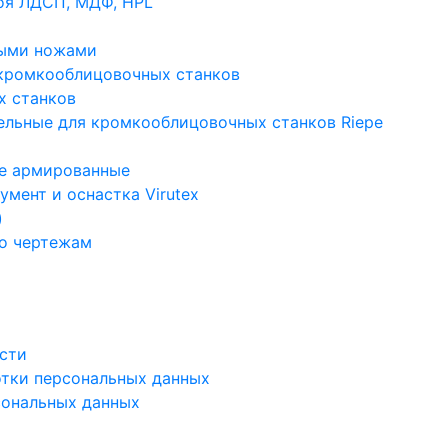
оя ЛДСП, МДФ, HPL
ными ножами
кромкооблицовочных станков
х станков
ельные для кромкооблицовочных станков Riepe
ые армированные
мент и оснастка Virutex
)
по чертежам
сти
отки персональных данных
сональных данных