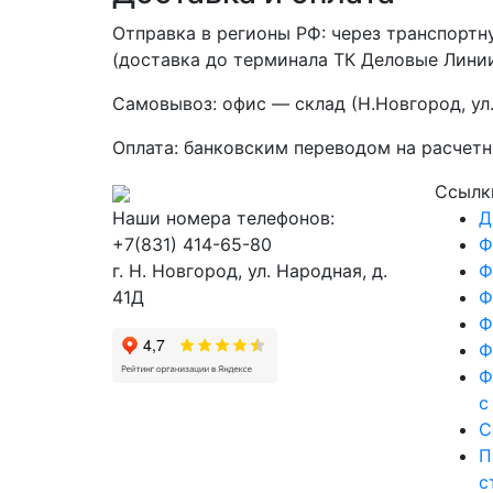
Отправка в регионы РФ: через транспорт
(доставка до терминала ТК Деловые Линии
Самовывоз: офис — склад (Н.Новгород, ул
Оплата: банковским переводом на расчетн
Ссылк
Наши номера телефонов:
Д
+7(831) 414-65-80
Ф
г. Н. Новгород, ул. Народная, д.
Ф
41Д
Ф
Ф
Ф
Ф
с
С
П
с