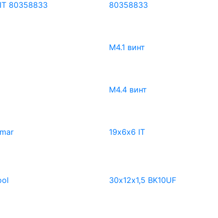
IT 80358833
80358833
М4.1 винт
М4.4 винт
imar
19х6х6 IT
ool
30х12х1,5 BK10UF