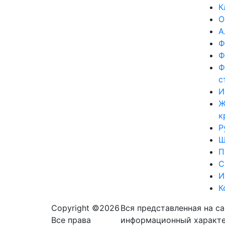
К
О
А
Ф
Ф
Ф
с
И
Ж
к
Р
Ш
П
С
И
К
Copyright ©
2026
Вся представленная на с
Вcе права
информационный характер