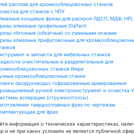
лей расплав для кромкооблицовочных станков
снастка для станков с ЧПУ
лмазные концевые фрезы для раскроя ЛДСП, МДФ, HPL
резы алмазные профильные DiaTech
резы обгонные (обкатные) со сменными ножами
резы алмазные прифуговочные для кромкооблицовочн
танков
нструмент и запчасти для мебельных станков
идкости очистительные и разделительные для
ромкооблицовочных станков Riepe
учные кромкооблицовочные станки
ланги (воздуховоды) гофрированные армированные
ромышленный ручной электроинструмент и оснастка Vi
истемы аспирации (стружкоотсосы)
зготовление твердосплавных фрез по чертежам
омплектующие для фрез
айте информация о технических характеристиках, налич
 и ни при каких условиях не является публичной офе