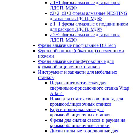
z 1+1 фрезы алмазные для раскроя
ЛДСП, МДФ
z2+2, z3+3 фрезы алмазные NESTING
для раскроя ЛДСП, МДФ
z 1+1 фрезы алмазные с подшипником
для раскроя ЛДСП, МДФ
z 2+2 фрезы алмазные для раскроя
ЛДСП, МДФ
Фрезы алмазные профильные DiaTech
Фрезы обгонные (обкатные) со сменными
ножами
Фрезы алмазные прифуговочные для
кромкооблицовочных станков
Инструмент и запчасти для мебельных
станков
Педаль пневматическая для
сверлильно-присадочного станка Vitap
Alfa 21
Ножи для снятия свесов, цикля, для
кромкооблицовочных станков
Круги полировальные для
кромкооблицовочных станков
Фрезы для снятия свесов и раунда на
кромкооблицовочные станки
Диски пильные торцовочные для