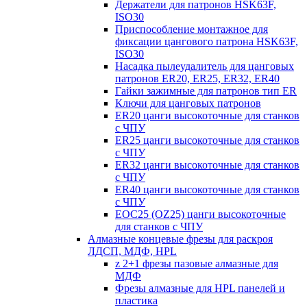
Держатели для патронов HSK63F,
ISO30
Приспособление монтажное для
фиксации цангового патрона HSK63F,
ISO30
Насадка пылеудалитель для цанговых
патронов ER20, ER25, ER32, ER40
Гайки зажимные для патронов тип ER
Ключи для цанговых патронов
ER20 цанги высокоточные для станков
с ЧПУ
ER25 цанги высокоточные для станков
с ЧПУ
ER32 цанги высокоточные для станков
с ЧПУ
ER40 цанги высокоточные для станков
с ЧПУ
EOC25 (OZ25) цанги высокоточные
для станков с ЧПУ
Алмазные концевые фрезы для раскроя
ЛДСП, МДФ, HPL
z 2+1 фрезы пазовые алмазные для
МДФ
Фрезы алмазные для HPL панелей и
пластика