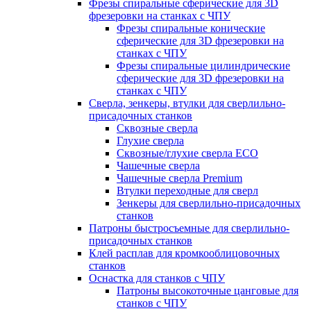
Фрезы спиральные сферические для 3D
фрезеровки на станках с ЧПУ
Фрезы спиральные конические
сферические для 3D фрезеровки на
станках с ЧПУ
Фрезы спиральные цилиндрические
сферические для 3D фрезеровки на
станках с ЧПУ
Сверла, зенкеры, втулки для сверлильно-
присадочных станков
Сквозные сверла
Глухие сверла
Сквозные/глухие сверла ECO
Чашечные сверла
Чашечные сверла Premium
Втулки переходные для сверл
Зенкеры для сверлильно-присадочных
станков
Патроны быстросъемные для сверлильно-
присадочных станков
Клей расплав для кромкооблицовочных
станков
Оснастка для станков с ЧПУ
Патроны высокоточные цанговые для
станков с ЧПУ