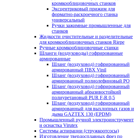
кромкооблицовочных станков
Эксцентриковый прижим для
форматно-раскроечного станка
универсальный
Ручки зажимные промышленные для
станков
Жидкости очистительные и разделительные
для кромкооблицовочных станков Riepe
Ручные кромкооблицовочные станки
Шланги (воздуховоды) гофрированные
армированные
Шланг (воздуховод) гофрированный
армированный ПВХ Vinil
Шланг (воздуховод) гофрированный
армированный полиолефиновый PO
Шланг (воздуховод) гофрированный
армированный абразивостойкий
полиуретановый PUR F-R 0,5
Шланг (воздуховод) гофрированный
армированный для выхлопных газов и
дыма GAZTEX 130 (EPDM)
Промышленный ручной электроинструмент
и оснастка Virutex
Системы аспирации (стружкоотсосы)
Изготовление твердосплавных фрез по