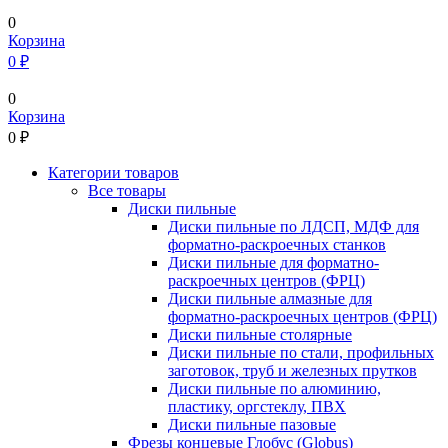
0
Корзина
0 ₽
0
Корзина
0
₽
Категории товаров
Все товары
Диски пильные
Диски пильные по ЛДСП, МДФ для
форматно-раскроечных станков
Диски пильные для форматно-
раскроечных центров (ФРЦ)
Диски пильные алмазные для
форматно-раскроечных центров (ФРЦ)
Диски пильные столярные
Диски пильные по стали, профильных
заготовок, труб и железных прутков
Диски пильные по алюминию,
пластику, оргстеклу, ПВХ
Диски пильные пазовые
Фрезы концевые Глобус (Globus)