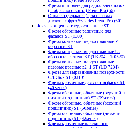
подшипник) Freud Pro (50)
Фрезы шиповые для радиальных пазов
(Т-образного канта) Freud Pro (56)
Оправка (державка) для пазовых
дисковых фрез 56 series Freud Pro (60)
Фрезы концевые твердосплавные ST
Фрезы обгонные радиусные для
фасадов ST (0300)
Фрезы концевые твердосплавные V-
образные ST
Фрезы концевые твердосплавные U-
образные, галтель ST (TK204, TK0520)
Фрезы концевые твердосплавные
пазовые врезные z2+1 ST (LD 7234)
Фрезы для выравнивания поверхности,
СЛЭБов ST (0310)
Фрезы кромочные для снятия фасок ST
(40 series)
Фрезы обгонные, обкатные (верхний и
нижний подшипник) ST (99series)
Фрезы обгонные, обкатные (верхний
подшипник) ST (50series)
Фрезы обгонные, обкатные (нижний
подшипник) ST (42series)
Фрезы кромочные калевочные