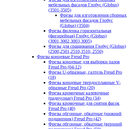
мебельных фасадов Глобус (Globus)
(3501-3505)
Фрезы для изготовления сборных
мебельных фасадов Глобус
(Globus) (3504)
Фрезы филенка горизонтальная
(фигирейная) Глобус (Globus)
(3001,3002,3003,3005)
Фрезы для сращивания Глобус (Globus)
(2500,2501,2510,3510, 2550)
Фрезы концевые Freud Pro
Фрезы концевые для выборки пазов
Freud Pro (04-12)
Фрезы U-образные, галтель Freud Pro
(18)
Фрезы концевые твердосплавные V-
образные Freud Pro (20)
Фрезы кромочные калевочные
(радиусные) Freud Pro (34)
Фрезы кромочные для снятия фасок
Freud Pro (40)
Фрезы обгонные, обкатные (нижний
подшипник) Freud Pro (42)
Фрезы обгонные, обкатные (верхний