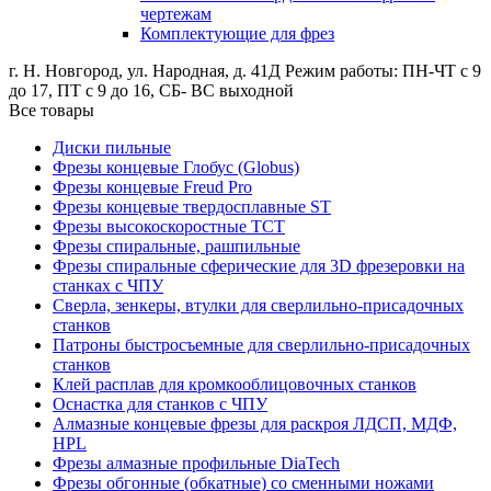
чертежам
Комплектующие для фрез
г. Н. Новгород, ул. Народная, д. 41Д
Режим работы: ПН-ЧТ с 9
до 17, ПТ с 9 до 16, СБ- ВС выходной
Все товары
Диски пильные
Фрезы концевые Глобус (Globus)
Фрезы концевые Freud Pro
Фрезы концевые твердосплавные ST
Фрезы высокоскоростные ТСТ
Фрезы спиральные, рашпильные
Фрезы спиральные сферические для 3D фрезеровки на
станках с ЧПУ
Сверла, зенкеры, втулки для сверлильно-присадочных
станков
Патроны быстросъемные для сверлильно-присадочных
станков
Клей расплав для кромкооблицовочных станков
Оснастка для станков с ЧПУ
Алмазные концевые фрезы для раскроя ЛДСП, МДФ,
HPL
Фрезы алмазные профильные DiaTech
Фрезы обгонные (обкатные) со сменными ножами