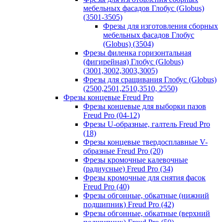
мебельных фасадов Глобус (Globus)
(3501-3505)
Фрезы для изготовления сборных
мебельных фасадов Глобус
(Globus) (3504)
Фрезы филенка горизонтальная
(фигирейная) Глобус (Globus)
(3001,3002,3003,3005)
Фрезы для сращивания Глобус (Globus)
(2500,2501,2510,3510, 2550)
Фрезы концевые Freud Pro
Фрезы концевые для выборки пазов
Freud Pro (04-12)
Фрезы U-образные, галтель Freud Pro
(18)
Фрезы концевые твердосплавные V-
образные Freud Pro (20)
Фрезы кромочные калевочные
(радиусные) Freud Pro (34)
Фрезы кромочные для снятия фасок
Freud Pro (40)
Фрезы обгонные, обкатные (нижний
подшипник) Freud Pro (42)
Фрезы обгонные, обкатные (верхний