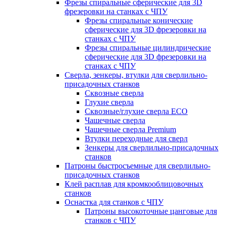
Фрезы спиральные сферические для 3D
фрезеровки на станках с ЧПУ
Фрезы спиральные конические
сферические для 3D фрезеровки на
станках с ЧПУ
Фрезы спиральные цилиндрические
сферические для 3D фрезеровки на
станках с ЧПУ
Сверла, зенкеры, втулки для сверлильно-
присадочных станков
Сквозные сверла
Глухие сверла
Сквозные/глухие сверла ECO
Чашечные сверла
Чашечные сверла Premium
Втулки переходные для сверл
Зенкеры для сверлильно-присадочных
станков
Патроны быстросъемные для сверлильно-
присадочных станков
Клей расплав для кромкооблицовочных
станков
Оснастка для станков с ЧПУ
Патроны высокоточные цанговые для
станков с ЧПУ