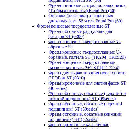
подшипник) Freud Pro (50)
Фрезы шиповые для радиальных пазов
(Т-образного канта) Freud Pro (56)
Оправка (державка) для пазовых
дисковых фрез 56 series Freud Pro (60)
Фрезы концевые твердосплавные ST
Фрезы обгонные радиусные для
фасадов ST (0300)
Фрезы концевые твердосплавные V-
образные ST
Фрезы концевые твердосплавные U-
образные, галтель ST (TK204, TK0520)
Фрезы концевые твердосплавные
пазовые врезные z2+1 ST (LD 7234)
Фрезы для выравнивания поверхности,
СЛЭБов ST (0310)
Фрезы кромочные для снятия фасок ST
(40 series)
Фрезы обгонные, обкатные (верхний и
нижний подшипник) ST (99series)
Фрезы обгонные, обкатные (верхний
подшипник) ST (50series)
Фрезы обгонные, обкатные (нижний
подшипник) ST (42series)
Фрезы кромочные калевочные