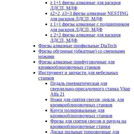
z 1+1 фрезы алмазные для раскроя
ЛДСП, МДФ
z2+2, z3+3 фрезы алмазные NESTING
для раскроя ЛДСП, МДФ
z 1+1 фрезы алмазные с подшипником
для раскроя ЛДСП, МДФ
z 2+2 фрезы алмазные для раскроя
ЛДСП, МДФ
Фрезы алмазные профильные DiaTech
Фрезы обгонные (обкатные) со сменными
ножами
Фрезы алмазные прифуговочные для
кромкооблицовочных станков
Инструмент и запчасти для мебельных
станков
Педаль пневматическая для
сверлильно-присадочного станка Vitap
Alfa 21
Ножи для снятия свесов, цикля, для
кромкооблицовочных станков
Круги полировальные для
кромкооблицовочных станков
Фрезы для снятия свесов и раунда на
кромкооблицовочные станки
Диски пильные торцовочные для