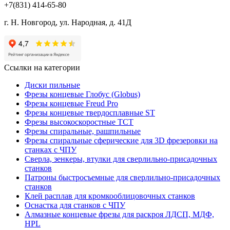
+7(831) 414-65-80
г. Н. Новгород, ул. Народная, д. 41Д
Ссылки на категории
Диски пильные
Фрезы концевые Глобус (Globus)
Фрезы концевые Freud Pro
Фрезы концевые твердосплавные ST
Фрезы высокоскоростные ТСТ
Фрезы спиральные, рашпильные
Фрезы спиральные сферические для 3D фрезеровки на
станках с ЧПУ
Сверла, зенкеры, втулки для сверлильно-присадочных
станков
Патроны быстросъемные для сверлильно-присадочных
станков
Клей расплав для кромкооблицовочных станков
Оснастка для станков с ЧПУ
Алмазные концевые фрезы для раскроя ЛДСП, МДФ,
HPL