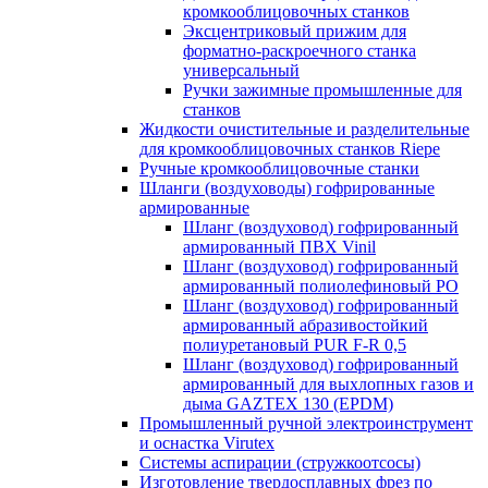
кромкооблицовочных станков
Эксцентриковый прижим для
форматно-раскроечного станка
универсальный
Ручки зажимные промышленные для
станков
Жидкости очистительные и разделительные
для кромкооблицовочных станков Riepe
Ручные кромкооблицовочные станки
Шланги (воздуховоды) гофрированные
армированные
Шланг (воздуховод) гофрированный
армированный ПВХ Vinil
Шланг (воздуховод) гофрированный
армированный полиолефиновый PO
Шланг (воздуховод) гофрированный
армированный абразивостойкий
полиуретановый PUR F-R 0,5
Шланг (воздуховод) гофрированный
армированный для выхлопных газов и
дыма GAZTEX 130 (EPDM)
Промышленный ручной электроинструмент
и оснастка Virutex
Системы аспирации (стружкоотсосы)
Изготовление твердосплавных фрез по