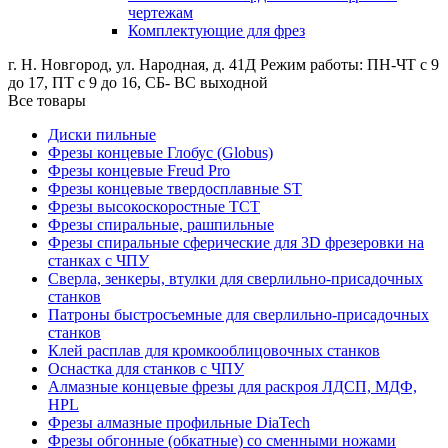
чертежам
Комплектующие для фрез
г. Н. Новгород, ул. Народная, д. 41Д
Режим работы: ПН-ЧТ с 9
до 17, ПТ с 9 до 16, СБ- ВС выходной
Все товары
Диски пильные
Фрезы концевые Глобус (Globus)
Фрезы концевые Freud Pro
Фрезы концевые твердосплавные ST
Фрезы высокоскоростные ТСТ
Фрезы спиральные, рашпильные
Фрезы спиральные сферические для 3D фрезеровки на
станках с ЧПУ
Сверла, зенкеры, втулки для сверлильно-присадочных
станков
Патроны быстросъемные для сверлильно-присадочных
станков
Клей расплав для кромкооблицовочных станков
Оснастка для станков с ЧПУ
Алмазные концевые фрезы для раскроя ЛДСП, МДФ,
HPL
Фрезы алмазные профильные DiaTech
Фрезы обгонные (обкатные) со сменными ножами