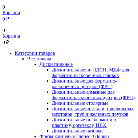
0
Корзина
0 ₽
0
Корзина
0
₽
Категории товаров
Все товары
Диски пильные
Диски пильные по ЛДСП, МДФ для
форматно-раскроечных станков
Диски пильные для форматно-
раскроечных центров (ФРЦ)
Диски пильные алмазные для
форматно-раскроечных центров (ФРЦ)
Диски пильные столярные
Диски пильные по стали, профильных
заготовок, труб и железных прутков
Диски пильные по алюминию,
пластику, оргстеклу, ПВХ
Диски пильные пазовые
Фрезы концевые Глобус (Globus)