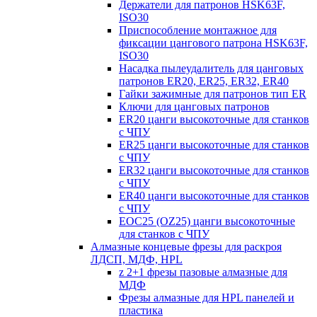
Держатели для патронов HSK63F,
ISO30
Приспособление монтажное для
фиксации цангового патрона HSK63F,
ISO30
Насадка пылеудалитель для цанговых
патронов ER20, ER25, ER32, ER40
Гайки зажимные для патронов тип ER
Ключи для цанговых патронов
ER20 цанги высокоточные для станков
с ЧПУ
ER25 цанги высокоточные для станков
с ЧПУ
ER32 цанги высокоточные для станков
с ЧПУ
ER40 цанги высокоточные для станков
с ЧПУ
EOC25 (OZ25) цанги высокоточные
для станков с ЧПУ
Алмазные концевые фрезы для раскроя
ЛДСП, МДФ, HPL
z 2+1 фрезы пазовые алмазные для
МДФ
Фрезы алмазные для HPL панелей и
пластика