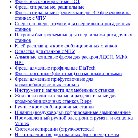
Фрезы высокоскоростные ТСТ
Фрезы спиральные, рашпильные
Фрезы спиральные сферические для 3D фрезеровки на
станках с ЧПУ
Сверла, зенкеры, втулки для сверлильно-присадочных
станков
Патроны быстросъемные для сверлильно-присадочных
станков
Клей расплав для кромкооблицовочных станков
Оснастка для станков с ЧПУ
Алмазные концевые фрезы для раскроя ЛДСП, МДФ,
HPL
Фрезы алмазные профильные DiaTech
Фрезы обгонные (обкатные) со сменными ножами
Фрезы алмазные прифуговочные для
кромкооблицовочных станков
Инструмент и запчасти для мебельных станков
Жидкости очистительные и разделительные для
кромкооблицовочных станков Riepe
Ручные кромкооблицовочные станки
Шланги (воздуховоды) гофрированные армированные
Промышленный ручной электроинструмент и оснастка
Virutex
Системы аспирации (стружкоотсосы)
Изготовление твердосплавных фрез по чертежам