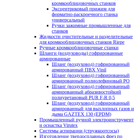
кромкооблицовочных станков
Эксцентриковый прижим для
форматно-раскроечного станка
универсальный
Ручки зажимные промышленные для
станков
Жидкости очистительные и разделительные
для кромкооблицовочных станков Riepe
Ручные кромкооблицовочные станки
Шланги (воздуховоды) гофрированные
армированные
Шланг (воздуховод) гофрированный
армированный ПВХ Vinil
Шланг (воздуховод) гофрированный
армированный полиолефиновый PO
Шланг (воздуховод) гофрированный
армированный абразивостойкий
полиуретановый PUR F-R 0,5
Шланг (воздуховод) гофрированный
армированный для выхлопных газов и
дыма GAZTEX 130 (EPDM)
Промышленный ручной электроинструмент
и оснастка Virutex
Системы аспирации (стружкоотсосы)
Изготовление твердосплавных фрез по