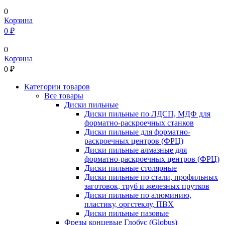
0
Корзина
0 ₽
0
Корзина
0
₽
Категории товаров
Все товары
Диски пильные
Диски пильные по ЛДСП, МДФ для
форматно-раскроечных станков
Диски пильные для форматно-
раскроечных центров (ФРЦ)
Диски пильные алмазные для
форматно-раскроечных центров (ФРЦ)
Диски пильные столярные
Диски пильные по стали, профильных
заготовок, труб и железных прутков
Диски пильные по алюминию,
пластику, оргстеклу, ПВХ
Диски пильные пазовые
Фрезы концевые Глобус (Globus)