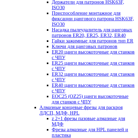
Держатели для патронов HSK63F,
ISO30
Приспособление монтажное для
фиксации цангового патрона HSK63F,
ISO30
Насадка пылеудалитель для цанговых
патронов ER20, ER25, ER32, ER40
Гайки зажимные для патронов тип ER
Ключи для цанговых патронов
ER20 цанги высокоточные для станков
с ЧПУ
ER25 цанги высокоточные для станков
с ЧПУ
ER32 цанги высокоточные для станков
с ЧПУ
ER40 цанги высокоточные для станков
с ЧПУ
EOC25 (OZ25) цанги высокоточные
для станков с ЧПУ
Алмазные концевые фрезы для раскроя
ЛДСП, МДФ, HPL
z 2+1 фрезы пазовые алмазные для
МДФ
Фрезы алмазные для HPL панелей и
пластика