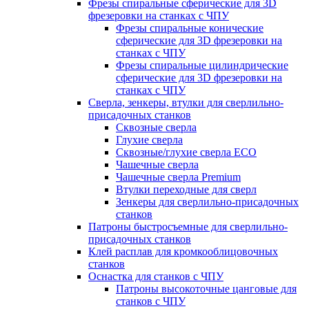
Фрезы спиральные сферические для 3D
фрезеровки на станках с ЧПУ
Фрезы спиральные конические
сферические для 3D фрезеровки на
станках с ЧПУ
Фрезы спиральные цилиндрические
сферические для 3D фрезеровки на
станках с ЧПУ
Сверла, зенкеры, втулки для сверлильно-
присадочных станков
Сквозные сверла
Глухие сверла
Сквозные/глухие сверла ECO
Чашечные сверла
Чашечные сверла Premium
Втулки переходные для сверл
Зенкеры для сверлильно-присадочных
станков
Патроны быстросъемные для сверлильно-
присадочных станков
Клей расплав для кромкооблицовочных
станков
Оснастка для станков с ЧПУ
Патроны высокоточные цанговые для
станков с ЧПУ