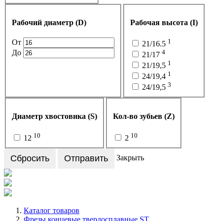
Рабочий диаметр (D)
Рабочая высота (I)
1
От
21/16.5
До
4
21/17
1
21/19,5
1
24/19,4
3
24/19,5
Диаметр хвостовика (S)
Кол-во зубьев (Z)
10
10
12
2
Сбросить
Отправить
Закрыть
Каталог товаров
Фрезы концевые твердосплавные ST