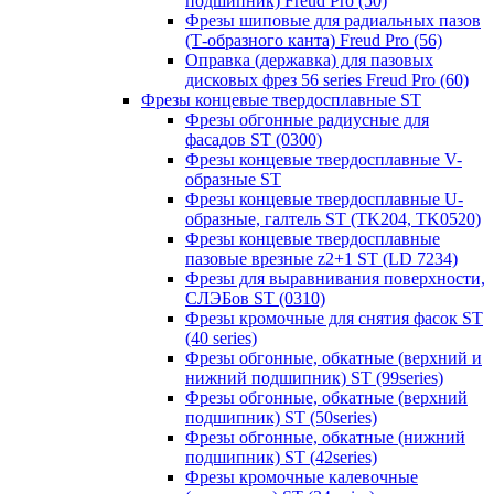
подшипник) Freud Pro (50)
Фрезы шиповые для радиальных пазов
(Т-образного канта) Freud Pro (56)
Оправка (державка) для пазовых
дисковых фрез 56 series Freud Pro (60)
Фрезы концевые твердосплавные ST
Фрезы обгонные радиусные для
фасадов ST (0300)
Фрезы концевые твердосплавные V-
образные ST
Фрезы концевые твердосплавные U-
образные, галтель ST (TK204, TK0520)
Фрезы концевые твердосплавные
пазовые врезные z2+1 ST (LD 7234)
Фрезы для выравнивания поверхности,
СЛЭБов ST (0310)
Фрезы кромочные для снятия фасок ST
(40 series)
Фрезы обгонные, обкатные (верхний и
нижний подшипник) ST (99series)
Фрезы обгонные, обкатные (верхний
подшипник) ST (50series)
Фрезы обгонные, обкатные (нижний
подшипник) ST (42series)
Фрезы кромочные калевочные