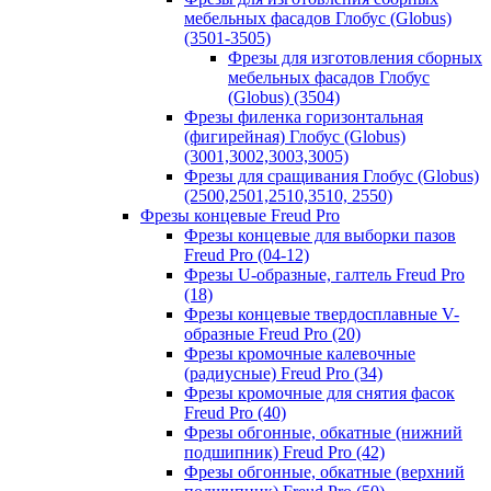
мебельных фасадов Глобус (Globus)
(3501-3505)
Фрезы для изготовления сборных
мебельных фасадов Глобус
(Globus) (3504)
Фрезы филенка горизонтальная
(фигирейная) Глобус (Globus)
(3001,3002,3003,3005)
Фрезы для сращивания Глобус (Globus)
(2500,2501,2510,3510, 2550)
Фрезы концевые Freud Pro
Фрезы концевые для выборки пазов
Freud Pro (04-12)
Фрезы U-образные, галтель Freud Pro
(18)
Фрезы концевые твердосплавные V-
образные Freud Pro (20)
Фрезы кромочные калевочные
(радиусные) Freud Pro (34)
Фрезы кромочные для снятия фасок
Freud Pro (40)
Фрезы обгонные, обкатные (нижний
подшипник) Freud Pro (42)
Фрезы обгонные, обкатные (верхний