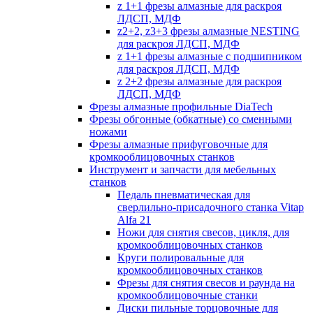
z 1+1 фрезы алмазные для раскроя
ЛДСП, МДФ
z2+2, z3+3 фрезы алмазные NESTING
для раскроя ЛДСП, МДФ
z 1+1 фрезы алмазные с подшипником
для раскроя ЛДСП, МДФ
z 2+2 фрезы алмазные для раскроя
ЛДСП, МДФ
Фрезы алмазные профильные DiaTech
Фрезы обгонные (обкатные) со сменными
ножами
Фрезы алмазные прифуговочные для
кромкооблицовочных станков
Инструмент и запчасти для мебельных
станков
Педаль пневматическая для
сверлильно-присадочного станка Vitap
Alfa 21
Ножи для снятия свесов, цикля, для
кромкооблицовочных станков
Круги полировальные для
кромкооблицовочных станков
Фрезы для снятия свесов и раунда на
кромкооблицовочные станки
Диски пильные торцовочные для