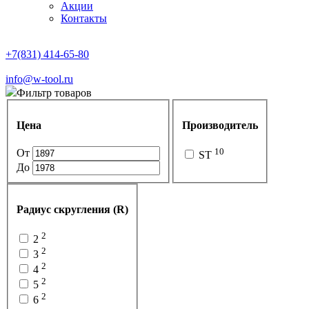
Акции
Контакты
+7(831) 414-65-80
info@w-tool.ru
Фильтр товаров
Цена
Производитель
10
От
ST
До
Радиус скругления (R)
2
2
2
3
2
4
2
5
2
6