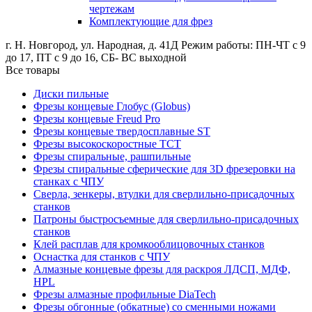
чертежам
Комплектующие для фрез
г. Н. Новгород, ул. Народная, д. 41Д
Режим работы: ПН-ЧТ с 9
до 17, ПТ с 9 до 16, СБ- ВС выходной
Все товары
Диски пильные
Фрезы концевые Глобус (Globus)
Фрезы концевые Freud Pro
Фрезы концевые твердосплавные ST
Фрезы высокоскоростные ТСТ
Фрезы спиральные, рашпильные
Фрезы спиральные сферические для 3D фрезеровки на
станках с ЧПУ
Сверла, зенкеры, втулки для сверлильно-присадочных
станков
Патроны быстросъемные для сверлильно-присадочных
станков
Клей расплав для кромкооблицовочных станков
Оснастка для станков с ЧПУ
Алмазные концевые фрезы для раскроя ЛДСП, МДФ,
HPL
Фрезы алмазные профильные DiaTech
Фрезы обгонные (обкатные) со сменными ножами