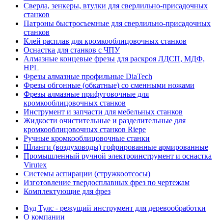
Сверла, зенкеры, втулки для сверлильно-присадочных
станков
Патроны быстросъемные для сверлильно-присадочных
станков
Клей расплав для кромкооблицовочных станков
Оснастка для станков с ЧПУ
Алмазные концевые фрезы для раскроя ЛДСП, МДФ,
HPL
Фрезы алмазные профильные DiaTech
Фрезы обгонные (обкатные) со сменными ножами
Фрезы алмазные прифуговочные для
кромкооблицовочных станков
Инструмент и запчасти для мебельных станков
Жидкости очистительные и разделительные для
кромкооблицовочных станков Riepe
Ручные кромкооблицовочные станки
Шланги (воздуховоды) гофрированные армированные
Промышленный ручной электроинструмент и оснастка
Virutex
Системы аспирации (стружкоотсосы)
Изготовление твердосплавных фрез по чертежам
Комплектующие для фрез
Вуд Тулс - режущий инструмент для деревообработки
О компании