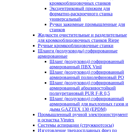
кромкооблицовочных станков
Эксцентриковый прижим для
форматно-раскроечного станка
универсальный
Ручки зажимные промышленные для
станков
Жидкости очистительные и разделительные
для кромкооблицовочных станков Riepe
Ручные кромкооблицовочные станки
Шланги (воздуховоды) гофрированные
армированные
Шланг (воздуховод) гофрированный
армированный ПВХ Vinil
Шланг (воздуховод) гофрированный
армированный полиолефиновый PO
Шланг (воздуховод) гофрированный
армированный абразивостойкий
полиуретановый PUR F-R 0,5
Шланг (воздуховод) гофрированный
армированный для выхлопных газов и
дыма GAZTEX 130 (EPDM)
Промышленный ручной электроинструмент
и оснастка Virutex
Системы аспирации (стружкоотсосы)
Изготовление твердосплавных фрез по