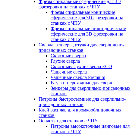
Фрезы спиральные сферические для 3D
фрезеровки на станках с ЧПУ
Фрезы спиральные конические
сферические для 3D фрезеровки на
станках с ЧПУ
Фрезы спиральные цилиндрические
сферические для 3D фрезеровки на
станках с ЧПУ
Сверла, зенкеры, втулки для сверлильно-
присадочных станков
Сквозные сверла
Глухие сверла
Сквозные/глухие сверла ECO
Чашечные сверла
Чашечные сверла Premium
Втулки переходные для сверл
Зенкеры для сверлильно-присадочных
станков
Патроны быстросъемные для сверлильно-
присадочных станков
Клей расплав для кромкооблицовочных
станков
Оснастка для станков с ЧПУ
Патроны высокоточные цанговые для
станков с ЧПУ