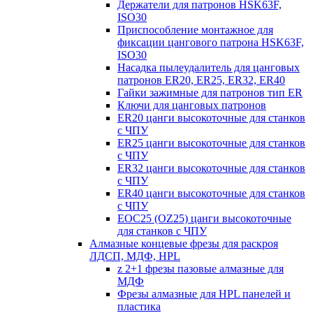
Держатели для патронов HSK63F,
ISO30
Приспособление монтажное для
фиксации цангового патрона HSK63F,
ISO30
Насадка пылеудалитель для цанговых
патронов ER20, ER25, ER32, ER40
Гайки зажимные для патронов тип ER
Ключи для цанговых патронов
ER20 цанги высокоточные для станков
с ЧПУ
ER25 цанги высокоточные для станков
с ЧПУ
ER32 цанги высокоточные для станков
с ЧПУ
ER40 цанги высокоточные для станков
с ЧПУ
EOC25 (OZ25) цанги высокоточные
для станков с ЧПУ
Алмазные концевые фрезы для раскроя
ЛДСП, МДФ, HPL
z 2+1 фрезы пазовые алмазные для
МДФ
Фрезы алмазные для HPL панелей и
пластика