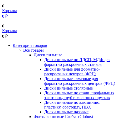
0
Корзина
0 ₽
0
Корзина
0
₽
Категории товаров
Все товары
Диски пильные
Диски пильные по ЛДСП, МДФ для
форматно-раскроечных станков
Диски пильные для форматно-
раскроечных центров (ФРЦ)
Диски пильные алмазные для
форматно-раскроечных центров (ФРЦ)
Диски пильные столярные
Диски пильные по стали, профильных
заготовок, труб и железных прутков
Диски пильные по алюминию,
пластику, оргстеклу, ПВХ
Диски пильные пазовые
Фрезы концевые Глобус (Globus)