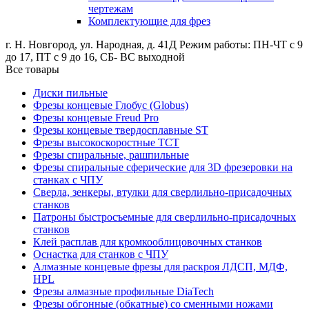
чертежам
Комплектующие для фрез
г. Н. Новгород, ул. Народная, д. 41Д
Режим работы: ПН-ЧТ с 9
до 17, ПТ с 9 до 16, СБ- ВС выходной
Все товары
Диски пильные
Фрезы концевые Глобус (Globus)
Фрезы концевые Freud Pro
Фрезы концевые твердосплавные ST
Фрезы высокоскоростные ТСТ
Фрезы спиральные, рашпильные
Фрезы спиральные сферические для 3D фрезеровки на
станках с ЧПУ
Сверла, зенкеры, втулки для сверлильно-присадочных
станков
Патроны быстросъемные для сверлильно-присадочных
станков
Клей расплав для кромкооблицовочных станков
Оснастка для станков с ЧПУ
Алмазные концевые фрезы для раскроя ЛДСП, МДФ,
HPL
Фрезы алмазные профильные DiaTech
Фрезы обгонные (обкатные) со сменными ножами