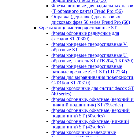
подшипник) Freud Pro (50)
Фрезы шиповые для радиальных пазов
(Т-образного канта) Freud Pro (56)
Оправка (державка) для пазовых
дисковых фрез 56 series Freud Pro (60)
Фрезы концевые твердосплавные ST
Фрезы обгонные радиусные для
фасадов ST (0300)
Фрезы концевые твердосплавные V-
образные ST
Фрезы концевые твердосплавные U-
образные, галтель ST (TK204, TK0520)
Фрезы концевые твердосплавные
пазовые врезные z2+1 ST (LD 7234)
Фрезы для выравнивания поверхности,
СЛЭБов ST (0310)
Фрезы кромочные для снятия фасок ST
(40 series)
Фрезы обгонные, обкатные (верхний и
нижний подшипник) ST (99series)
Фрезы обгонные, обкатные (верхний
подшипник) ST (50series)
Фрезы обгонные, обкатные (нижний
подшипник) ST (42series)
Фрезы кромочные калевочные