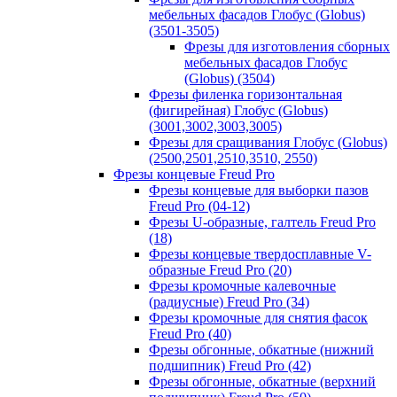
мебельных фасадов Глобус (Globus)
(3501-3505)
Фрезы для изготовления сборных
мебельных фасадов Глобус
(Globus) (3504)
Фрезы филенка горизонтальная
(фигирейная) Глобус (Globus)
(3001,3002,3003,3005)
Фрезы для сращивания Глобус (Globus)
(2500,2501,2510,3510, 2550)
Фрезы концевые Freud Pro
Фрезы концевые для выборки пазов
Freud Pro (04-12)
Фрезы U-образные, галтель Freud Pro
(18)
Фрезы концевые твердосплавные V-
образные Freud Pro (20)
Фрезы кромочные калевочные
(радиусные) Freud Pro (34)
Фрезы кромочные для снятия фасок
Freud Pro (40)
Фрезы обгонные, обкатные (нижний
подшипник) Freud Pro (42)
Фрезы обгонные, обкатные (верхний