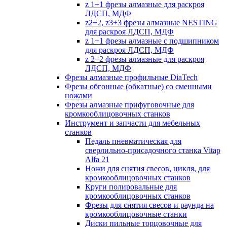
z 1+1 фрезы алмазные для раскроя
ЛДСП, МДФ
z2+2, z3+3 фрезы алмазные NESTING
для раскроя ЛДСП, МДФ
z 1+1 фрезы алмазные с подшипником
для раскроя ЛДСП, МДФ
z 2+2 фрезы алмазные для раскроя
ЛДСП, МДФ
Фрезы алмазные профильные DiaTech
Фрезы обгонные (обкатные) со сменными
ножами
Фрезы алмазные прифуговочные для
кромкооблицовочных станков
Инструмент и запчасти для мебельных
станков
Педаль пневматическая для
сверлильно-присадочного станка Vitap
Alfa 21
Ножи для снятия свесов, цикля, для
кромкооблицовочных станков
Круги полировальные для
кромкооблицовочных станков
Фрезы для снятия свесов и раунда на
кромкооблицовочные станки
Диски пильные торцовочные для