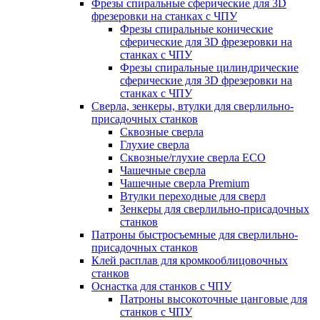
Фрезы спиральные сферические для 3D
фрезеровки на станках с ЧПУ
Фрезы спиральные конические
сферические для 3D фрезеровки на
станках с ЧПУ
Фрезы спиральные цилиндрические
сферические для 3D фрезеровки на
станках с ЧПУ
Сверла, зенкеры, втулки для сверлильно-
присадочных станков
Сквозные сверла
Глухие сверла
Сквозные/глухие сверла ECO
Чашечные сверла
Чашечные сверла Premium
Втулки переходные для сверл
Зенкеры для сверлильно-присадочных
станков
Патроны быстросъемные для сверлильно-
присадочных станков
Клей расплав для кромкооблицовочных
станков
Оснастка для станков с ЧПУ
Патроны высокоточные цанговые для
станков с ЧПУ