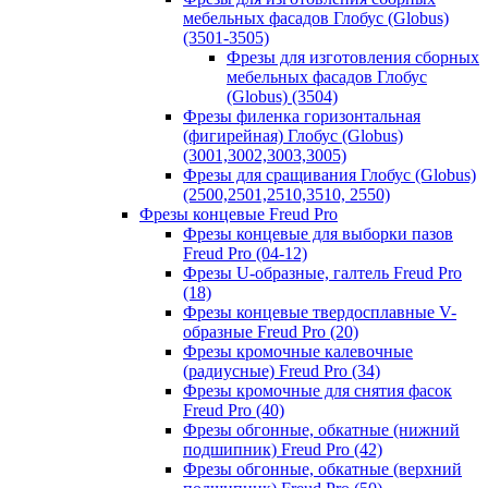
мебельных фасадов Глобус (Globus)
(3501-3505)
Фрезы для изготовления сборных
мебельных фасадов Глобус
(Globus) (3504)
Фрезы филенка горизонтальная
(фигирейная) Глобус (Globus)
(3001,3002,3003,3005)
Фрезы для сращивания Глобус (Globus)
(2500,2501,2510,3510, 2550)
Фрезы концевые Freud Pro
Фрезы концевые для выборки пазов
Freud Pro (04-12)
Фрезы U-образные, галтель Freud Pro
(18)
Фрезы концевые твердосплавные V-
образные Freud Pro (20)
Фрезы кромочные калевочные
(радиусные) Freud Pro (34)
Фрезы кромочные для снятия фасок
Freud Pro (40)
Фрезы обгонные, обкатные (нижний
подшипник) Freud Pro (42)
Фрезы обгонные, обкатные (верхний