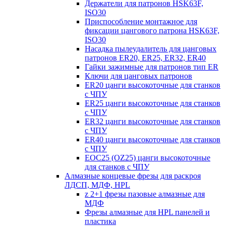
Держатели для патронов HSK63F,
ISO30
Приспособление монтажное для
фиксации цангового патрона HSK63F,
ISO30
Насадка пылеудалитель для цанговых
патронов ER20, ER25, ER32, ER40
Гайки зажимные для патронов тип ER
Ключи для цанговых патронов
ER20 цанги высокоточные для станков
с ЧПУ
ER25 цанги высокоточные для станков
с ЧПУ
ER32 цанги высокоточные для станков
с ЧПУ
ER40 цанги высокоточные для станков
с ЧПУ
EOC25 (OZ25) цанги высокоточные
для станков с ЧПУ
Алмазные концевые фрезы для раскроя
ЛДСП, МДФ, HPL
z 2+1 фрезы пазовые алмазные для
МДФ
Фрезы алмазные для HPL панелей и
пластика