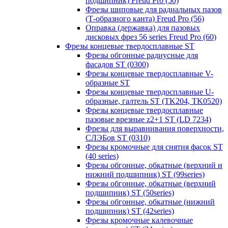
подшипник) Freud Pro (50)
Фрезы шиповые для радиальных пазов
(Т-образного канта) Freud Pro (56)
Оправка (державка) для пазовых
дисковых фрез 56 series Freud Pro (60)
Фрезы концевые твердосплавные ST
Фрезы обгонные радиусные для
фасадов ST (0300)
Фрезы концевые твердосплавные V-
образные ST
Фрезы концевые твердосплавные U-
образные, галтель ST (TK204, TK0520)
Фрезы концевые твердосплавные
пазовые врезные z2+1 ST (LD 7234)
Фрезы для выравнивания поверхности,
СЛЭБов ST (0310)
Фрезы кромочные для снятия фасок ST
(40 series)
Фрезы обгонные, обкатные (верхний и
нижний подшипник) ST (99series)
Фрезы обгонные, обкатные (верхний
подшипник) ST (50series)
Фрезы обгонные, обкатные (нижний
подшипник) ST (42series)
Фрезы кромочные калевочные