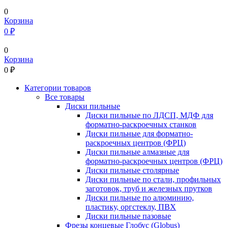
0
Корзина
0 ₽
0
Корзина
0
₽
Категории товаров
Все товары
Диски пильные
Диски пильные по ЛДСП, МДФ для
форматно-раскроечных станков
Диски пильные для форматно-
раскроечных центров (ФРЦ)
Диски пильные алмазные для
форматно-раскроечных центров (ФРЦ)
Диски пильные столярные
Диски пильные по стали, профильных
заготовок, труб и железных прутков
Диски пильные по алюминию,
пластику, оргстеклу, ПВХ
Диски пильные пазовые
Фрезы концевые Глобус (Globus)