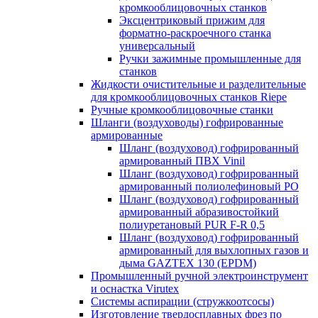
кромкооблицовочных станков
Эксцентриковый прижим для
форматно-раскроечного станка
универсальный
Ручки зажимные промышленные для
станков
Жидкости очистительные и разделительные
для кромкооблицовочных станков Riepe
Ручные кромкооблицовочные станки
Шланги (воздуховоды) гофрированные
армированные
Шланг (воздуховод) гофрированный
армированный ПВХ Vinil
Шланг (воздуховод) гофрированный
армированный полиолефиновый PO
Шланг (воздуховод) гофрированный
армированный абразивостойкий
полиуретановый PUR F-R 0,5
Шланг (воздуховод) гофрированный
армированный для выхлопных газов и
дыма GAZTEX 130 (EPDM)
Промышленный ручной электроинструмент
и оснастка Virutex
Системы аспирации (стружкоотсосы)
Изготовление твердосплавных фрез по