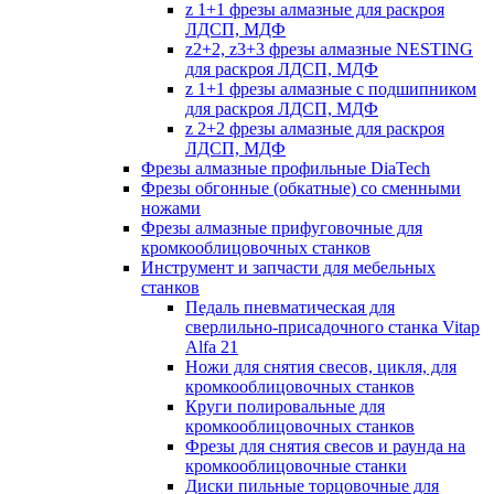
z 1+1 фрезы алмазные для раскроя
ЛДСП, МДФ
z2+2, z3+3 фрезы алмазные NESTING
для раскроя ЛДСП, МДФ
z 1+1 фрезы алмазные с подшипником
для раскроя ЛДСП, МДФ
z 2+2 фрезы алмазные для раскроя
ЛДСП, МДФ
Фрезы алмазные профильные DiaTech
Фрезы обгонные (обкатные) со сменными
ножами
Фрезы алмазные прифуговочные для
кромкооблицовочных станков
Инструмент и запчасти для мебельных
станков
Педаль пневматическая для
сверлильно-присадочного станка Vitap
Alfa 21
Ножи для снятия свесов, цикля, для
кромкооблицовочных станков
Круги полировальные для
кромкооблицовочных станков
Фрезы для снятия свесов и раунда на
кромкооблицовочные станки
Диски пильные торцовочные для