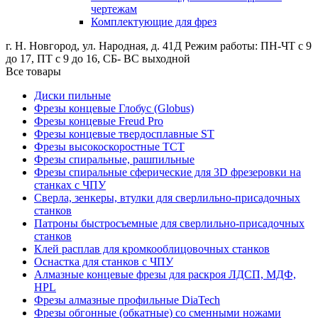
чертежам
Комплектующие для фрез
г. Н. Новгород, ул. Народная, д. 41Д
Режим работы: ПН-ЧТ с 9
до 17, ПТ с 9 до 16, СБ- ВС выходной
Все товары
Диски пильные
Фрезы концевые Глобус (Globus)
Фрезы концевые Freud Pro
Фрезы концевые твердосплавные ST
Фрезы высокоскоростные ТСТ
Фрезы спиральные, рашпильные
Фрезы спиральные сферические для 3D фрезеровки на
станках с ЧПУ
Сверла, зенкеры, втулки для сверлильно-присадочных
станков
Патроны быстросъемные для сверлильно-присадочных
станков
Клей расплав для кромкооблицовочных станков
Оснастка для станков с ЧПУ
Алмазные концевые фрезы для раскроя ЛДСП, МДФ,
HPL
Фрезы алмазные профильные DiaTech
Фрезы обгонные (обкатные) со сменными ножами