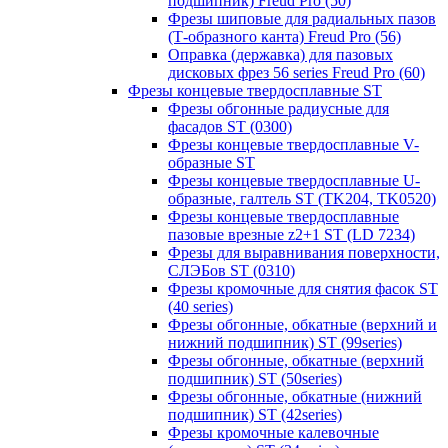
подшипник) Freud Pro (50)
Фрезы шиповые для радиальных пазов
(Т-образного канта) Freud Pro (56)
Оправка (державка) для пазовых
дисковых фрез 56 series Freud Pro (60)
Фрезы концевые твердосплавные ST
Фрезы обгонные радиусные для
фасадов ST (0300)
Фрезы концевые твердосплавные V-
образные ST
Фрезы концевые твердосплавные U-
образные, галтель ST (TK204, TK0520)
Фрезы концевые твердосплавные
пазовые врезные z2+1 ST (LD 7234)
Фрезы для выравнивания поверхности,
СЛЭБов ST (0310)
Фрезы кромочные для снятия фасок ST
(40 series)
Фрезы обгонные, обкатные (верхний и
нижний подшипник) ST (99series)
Фрезы обгонные, обкатные (верхний
подшипник) ST (50series)
Фрезы обгонные, обкатные (нижний
подшипник) ST (42series)
Фрезы кромочные калевочные