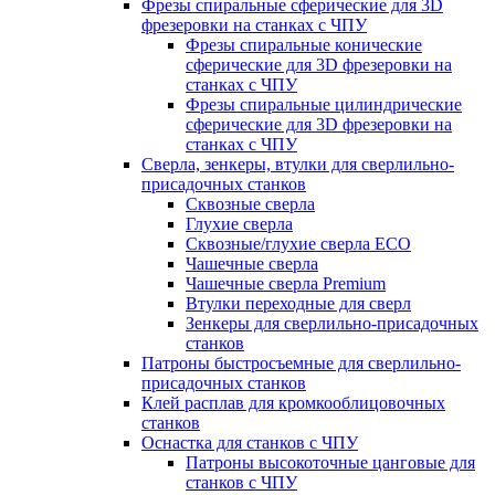
Фрезы спиральные сферические для 3D
фрезеровки на станках с ЧПУ
Фрезы спиральные конические
сферические для 3D фрезеровки на
станках с ЧПУ
Фрезы спиральные цилиндрические
сферические для 3D фрезеровки на
станках с ЧПУ
Сверла, зенкеры, втулки для сверлильно-
присадочных станков
Сквозные сверла
Глухие сверла
Сквозные/глухие сверла ECO
Чашечные сверла
Чашечные сверла Premium
Втулки переходные для сверл
Зенкеры для сверлильно-присадочных
станков
Патроны быстросъемные для сверлильно-
присадочных станков
Клей расплав для кромкооблицовочных
станков
Оснастка для станков с ЧПУ
Патроны высокоточные цанговые для
станков с ЧПУ