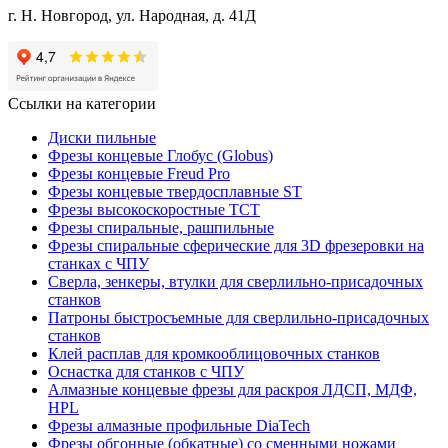
г. Н. Новгород, ул. Народная, д. 41Д
Ссылки на категории
Диски пильные
Фрезы концевые Глобус (Globus)
Фрезы концевые Freud Pro
Фрезы концевые твердосплавные ST
Фрезы высокоскоростные ТСТ
Фрезы спиральные, рашпильные
Фрезы спиральные сферические для 3D фрезеровки на
станках с ЧПУ
Сверла, зенкеры, втулки для сверлильно-присадочных
станков
Патроны быстросъемные для сверлильно-присадочных
станков
Клей расплав для кромкооблицовочных станков
Оснастка для станков с ЧПУ
Алмазные концевые фрезы для раскроя ЛДСП, МДФ,
HPL
Фрезы алмазные профильные DiaTech
Фрезы обгонные (обкатные) со сменными ножами