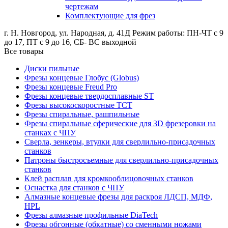
чертежам
Комплектующие для фрез
г. Н. Новгород, ул. Народная, д. 41Д
Режим работы: ПН-ЧТ с 9
до 17, ПТ с 9 до 16, СБ- ВС выходной
Все товары
Диски пильные
Фрезы концевые Глобус (Globus)
Фрезы концевые Freud Pro
Фрезы концевые твердосплавные ST
Фрезы высокоскоростные ТСТ
Фрезы спиральные, рашпильные
Фрезы спиральные сферические для 3D фрезеровки на
станках с ЧПУ
Сверла, зенкеры, втулки для сверлильно-присадочных
станков
Патроны быстросъемные для сверлильно-присадочных
станков
Клей расплав для кромкооблицовочных станков
Оснастка для станков с ЧПУ
Алмазные концевые фрезы для раскроя ЛДСП, МДФ,
HPL
Фрезы алмазные профильные DiaTech
Фрезы обгонные (обкатные) со сменными ножами