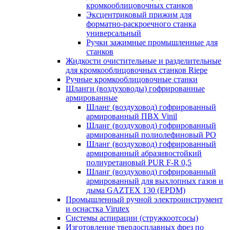
кромкооблицовочных станков
Эксцентриковый прижим для
форматно-раскроечного станка
универсальный
Ручки зажимные промышленные для
станков
Жидкости очистительные и разделительные
для кромкооблицовочных станков Riepe
Ручные кромкооблицовочные станки
Шланги (воздуховоды) гофрированные
армированные
Шланг (воздуховод) гофрированный
армированный ПВХ Vinil
Шланг (воздуховод) гофрированный
армированный полиолефиновый PO
Шланг (воздуховод) гофрированный
армированный абразивостойкий
полиуретановый PUR F-R 0,5
Шланг (воздуховод) гофрированный
армированный для выхлопных газов и
дыма GAZTEX 130 (EPDM)
Промышленный ручной электроинструмент
и оснастка Virutex
Системы аспирации (стружкоотсосы)
Изготовление твердосплавных фрез по