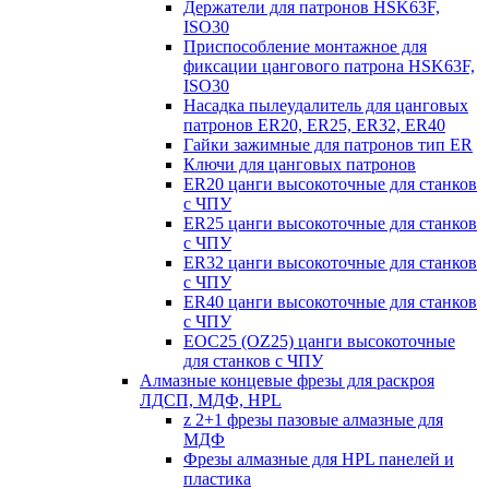
Держатели для патронов HSK63F,
ISO30
Приспособление монтажное для
фиксации цангового патрона HSK63F,
ISO30
Насадка пылеудалитель для цанговых
патронов ER20, ER25, ER32, ER40
Гайки зажимные для патронов тип ER
Ключи для цанговых патронов
ER20 цанги высокоточные для станков
с ЧПУ
ER25 цанги высокоточные для станков
с ЧПУ
ER32 цанги высокоточные для станков
с ЧПУ
ER40 цанги высокоточные для станков
с ЧПУ
EOC25 (OZ25) цанги высокоточные
для станков с ЧПУ
Алмазные концевые фрезы для раскроя
ЛДСП, МДФ, HPL
z 2+1 фрезы пазовые алмазные для
МДФ
Фрезы алмазные для HPL панелей и
пластика