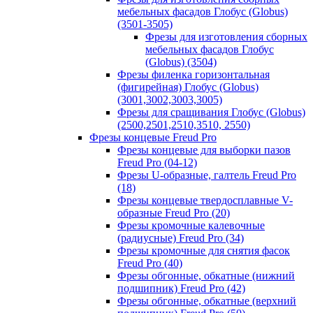
мебельных фасадов Глобус (Globus)
(3501-3505)
Фрезы для изготовления сборных
мебельных фасадов Глобус
(Globus) (3504)
Фрезы филенка горизонтальная
(фигирейная) Глобус (Globus)
(3001,3002,3003,3005)
Фрезы для сращивания Глобус (Globus)
(2500,2501,2510,3510, 2550)
Фрезы концевые Freud Pro
Фрезы концевые для выборки пазов
Freud Pro (04-12)
Фрезы U-образные, галтель Freud Pro
(18)
Фрезы концевые твердосплавные V-
образные Freud Pro (20)
Фрезы кромочные калевочные
(радиусные) Freud Pro (34)
Фрезы кромочные для снятия фасок
Freud Pro (40)
Фрезы обгонные, обкатные (нижний
подшипник) Freud Pro (42)
Фрезы обгонные, обкатные (верхний