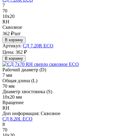
7
70
10х20
RH
Сквозное
362 ₽/шт
В корзину
Артикул:
СД 7.20R ECO
Цена:
362 ₽
В корзину
Рабочий диаметр (D)
7 мм
Общая длина (L)
70 мм
Диаметр хвостовика (S)
10х20 мм
Вращение
RH
Доп информация:
Сквозное
СД 8.20L ECO
8
70
10х20