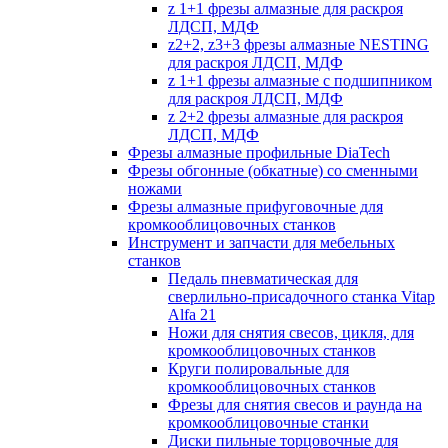
z 1+1 фрезы алмазные для раскроя
ЛДСП, МДФ
z2+2, z3+3 фрезы алмазные NESTING
для раскроя ЛДСП, МДФ
z 1+1 фрезы алмазные с подшипником
для раскроя ЛДСП, МДФ
z 2+2 фрезы алмазные для раскроя
ЛДСП, МДФ
Фрезы алмазные профильные DiaTech
Фрезы обгонные (обкатные) со сменными
ножами
Фрезы алмазные прифуговочные для
кромкооблицовочных станков
Инструмент и запчасти для мебельных
станков
Педаль пневматическая для
сверлильно-присадочного станка Vitap
Alfa 21
Ножи для снятия свесов, цикля, для
кромкооблицовочных станков
Круги полировальные для
кромкооблицовочных станков
Фрезы для снятия свесов и раунда на
кромкооблицовочные станки
Диски пильные торцовочные для