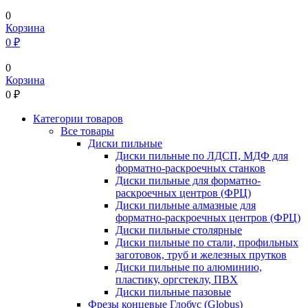
0
Корзина
0 ₽
0
Корзина
0
₽
Категории товаров
Все товары
Диски пильные
Диски пильные по ЛДСП, МДФ для
форматно-раскроечных станков
Диски пильные для форматно-
раскроечных центров (ФРЦ)
Диски пильные алмазные для
форматно-раскроечных центров (ФРЦ)
Диски пильные столярные
Диски пильные по стали, профильных
заготовок, труб и железных прутков
Диски пильные по алюминию,
пластику, оргстеклу, ПВХ
Диски пильные пазовые
Фрезы концевые Глобус (Globus)