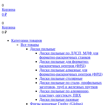
0
Корзина
0 ₽
0
Корзина
0
₽
Категории товаров
Все товары
Диски пильные
Диски пильные по ЛДСП, МДФ для
форматно-раскроечных станков
Диски пильные для форматно-
раскроечных центров (ФРЦ)
Диски пильные алмазные для
форматно-раскроечных центров (ФРЦ)
Диски пильные столярные
Диски пильные по стали, профильных
заготовок, труб и железных прутков
Диски пильные по алюминию,
пластику, оргстеклу, ПВХ
Диски пильные пазовые
Фрезы концевые Глобус (Globus)