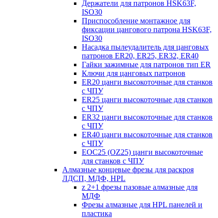
Держатели для патронов HSK63F,
ISO30
Приспособление монтажное для
фиксации цангового патрона HSK63F,
ISO30
Насадка пылеудалитель для цанговых
патронов ER20, ER25, ER32, ER40
Гайки зажимные для патронов тип ER
Ключи для цанговых патронов
ER20 цанги высокоточные для станков
с ЧПУ
ER25 цанги высокоточные для станков
с ЧПУ
ER32 цанги высокоточные для станков
с ЧПУ
ER40 цанги высокоточные для станков
с ЧПУ
EOC25 (OZ25) цанги высокоточные
для станков с ЧПУ
Алмазные концевые фрезы для раскроя
ЛДСП, МДФ, HPL
z 2+1 фрезы пазовые алмазные для
МДФ
Фрезы алмазные для HPL панелей и
пластика