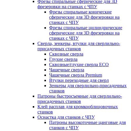
Фрезы спиральные сферические для 3D
фрезеровки на станках с ЧПУ
Фрезы спиральные конические
сферические для 3D фрезеровки на
станках с ЧПУ
Фрезы спиральные цилиндрические
сферические для 3D фрезеровки на
станках с ЧПУ
Сверла, зенкеры, втулки для сверлильно-
присадочных станков
Сквозные сверла
Глухие сверла
Сквозные/глухие сверла ECO
Чашечные сверла
Чашечные сверла Premium
Втулки переходные для сверл
Зенкеры для сверлильно-присадочных
станков
Патроны быстросъемные для сверлильно-
присадочных станков
Клей расплав для кромкооблицовочных
станков
Оснастка для станков с ЧПУ
Патроны высокоточные цанговые для
станков с ЧПУ