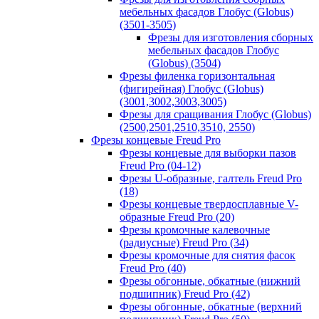
мебельных фасадов Глобус (Globus)
(3501-3505)
Фрезы для изготовления сборных
мебельных фасадов Глобус
(Globus) (3504)
Фрезы филенка горизонтальная
(фигирейная) Глобус (Globus)
(3001,3002,3003,3005)
Фрезы для сращивания Глобус (Globus)
(2500,2501,2510,3510, 2550)
Фрезы концевые Freud Pro
Фрезы концевые для выборки пазов
Freud Pro (04-12)
Фрезы U-образные, галтель Freud Pro
(18)
Фрезы концевые твердосплавные V-
образные Freud Pro (20)
Фрезы кромочные калевочные
(радиусные) Freud Pro (34)
Фрезы кромочные для снятия фасок
Freud Pro (40)
Фрезы обгонные, обкатные (нижний
подшипник) Freud Pro (42)
Фрезы обгонные, обкатные (верхний