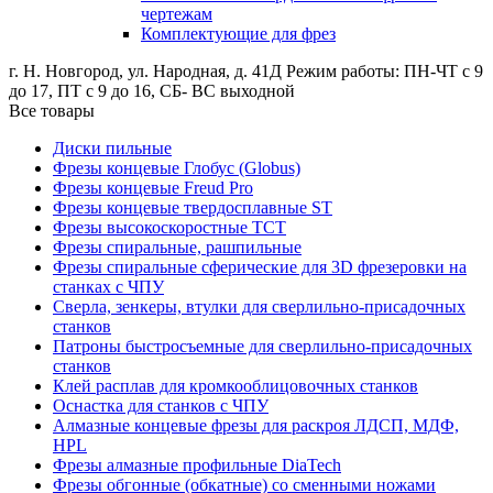
чертежам
Комплектующие для фрез
г. Н. Новгород, ул. Народная, д. 41Д
Режим работы: ПН-ЧТ с 9
до 17, ПТ с 9 до 16, СБ- ВС выходной
Все товары
Диски пильные
Фрезы концевые Глобус (Globus)
Фрезы концевые Freud Pro
Фрезы концевые твердосплавные ST
Фрезы высокоскоростные ТСТ
Фрезы спиральные, рашпильные
Фрезы спиральные сферические для 3D фрезеровки на
станках с ЧПУ
Сверла, зенкеры, втулки для сверлильно-присадочных
станков
Патроны быстросъемные для сверлильно-присадочных
станков
Клей расплав для кромкооблицовочных станков
Оснастка для станков с ЧПУ
Алмазные концевые фрезы для раскроя ЛДСП, МДФ,
HPL
Фрезы алмазные профильные DiaTech
Фрезы обгонные (обкатные) со сменными ножами