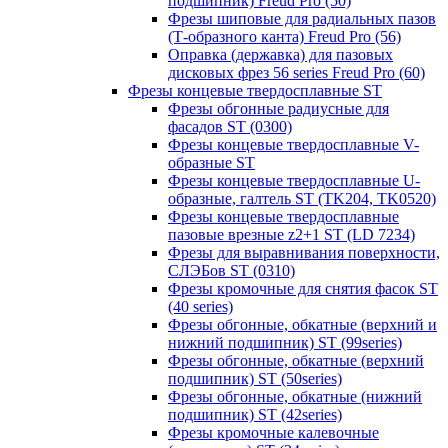
подшипник) Freud Pro (50)
Фрезы шиповые для радиальных пазов
(Т-образного канта) Freud Pro (56)
Оправка (державка) для пазовых
дисковых фрез 56 series Freud Pro (60)
Фрезы концевые твердосплавные ST
Фрезы обгонные радиусные для
фасадов ST (0300)
Фрезы концевые твердосплавные V-
образные ST
Фрезы концевые твердосплавные U-
образные, галтель ST (TK204, TK0520)
Фрезы концевые твердосплавные
пазовые врезные z2+1 ST (LD 7234)
Фрезы для выравнивания поверхности,
СЛЭБов ST (0310)
Фрезы кромочные для снятия фасок ST
(40 series)
Фрезы обгонные, обкатные (верхний и
нижний подшипник) ST (99series)
Фрезы обгонные, обкатные (верхний
подшипник) ST (50series)
Фрезы обгонные, обкатные (нижний
подшипник) ST (42series)
Фрезы кромочные калевочные