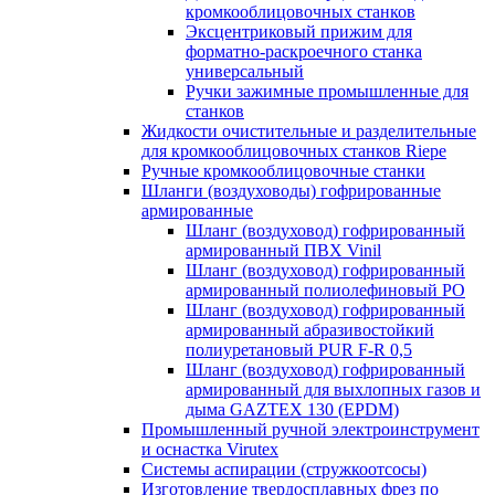
кромкооблицовочных станков
Эксцентриковый прижим для
форматно-раскроечного станка
универсальный
Ручки зажимные промышленные для
станков
Жидкости очистительные и разделительные
для кромкооблицовочных станков Riepe
Ручные кромкооблицовочные станки
Шланги (воздуховоды) гофрированные
армированные
Шланг (воздуховод) гофрированный
армированный ПВХ Vinil
Шланг (воздуховод) гофрированный
армированный полиолефиновый PO
Шланг (воздуховод) гофрированный
армированный абразивостойкий
полиуретановый PUR F-R 0,5
Шланг (воздуховод) гофрированный
армированный для выхлопных газов и
дыма GAZTEX 130 (EPDM)
Промышленный ручной электроинструмент
и оснастка Virutex
Системы аспирации (стружкоотсосы)
Изготовление твердосплавных фрез по