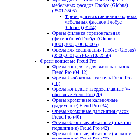
мебельных фасадов Глобус (Globus)
(3501-3505)
Фрезы для изготовления сборных
мебельных фасадов Глобус
(Globus) (3504)
Фрезы филенка горизонтальная
(фигирейная) Глобус (Globus)
(3001,3002,3003,3005)
Фрезы для сращивания Глобус (Globus)
(2500,2501,2510,3510, 2550)
Фрезы концевые Freud Pro
Фрезы концевые для выборки пазов
Freud Pro (04-12)
Фрезы U-образные, галтель Freud Pro
(18)
Фрезы концевые твердосплавные V-
образные Freud Pro (20)
Фрезы кромочные калевочные
(радиусные) Freud Pro (34)
Фрезы кромочные для снятия фасок
Freud Pro (40)
Фрезы обгонные, обкатные (нижний
подшипник) Freud Pro (42)
Фрезы обгонные, обкатные (верхний