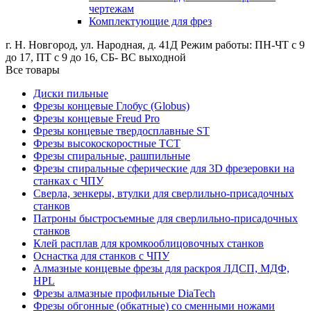
чертежам
Комплектующие для фрез
г. Н. Новгород, ул. Народная, д. 41Д
Режим работы: ПН-ЧТ с 9
до 17, ПТ с 9 до 16, СБ- ВС выходной
Все товары
Диски пильные
Фрезы концевые Глобус (Globus)
Фрезы концевые Freud Pro
Фрезы концевые твердосплавные ST
Фрезы высокоскоростные ТСТ
Фрезы спиральные, рашпильные
Фрезы спиральные сферические для 3D фрезеровки на
станках с ЧПУ
Сверла, зенкеры, втулки для сверлильно-присадочных
станков
Патроны быстросъемные для сверлильно-присадочных
станков
Клей расплав для кромкооблицовочных станков
Оснастка для станков с ЧПУ
Алмазные концевые фрезы для раскроя ЛДСП, МДФ,
HPL
Фрезы алмазные профильные DiaTech
Фрезы обгонные (обкатные) со сменными ножами