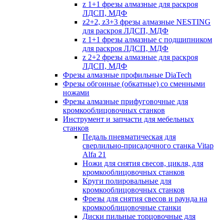
z 1+1 фрезы алмазные для раскроя
ЛДСП, МДФ
z2+2, z3+3 фрезы алмазные NESTING
для раскроя ЛДСП, МДФ
z 1+1 фрезы алмазные с подшипником
для раскроя ЛДСП, МДФ
z 2+2 фрезы алмазные для раскроя
ЛДСП, МДФ
Фрезы алмазные профильные DiaTech
Фрезы обгонные (обкатные) со сменными
ножами
Фрезы алмазные прифуговочные для
кромкооблицовочных станков
Инструмент и запчасти для мебельных
станков
Педаль пневматическая для
сверлильно-присадочного станка Vitap
Alfa 21
Ножи для снятия свесов, цикля, для
кромкооблицовочных станков
Круги полировальные для
кромкооблицовочных станков
Фрезы для снятия свесов и раунда на
кромкооблицовочные станки
Диски пильные торцовочные для