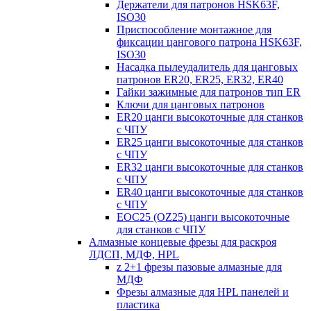
Держатели для патронов HSK63F,
ISO30
Приспособление монтажное для
фиксации цангового патрона HSK63F,
ISO30
Насадка пылеудалитель для цанговых
патронов ER20, ER25, ER32, ER40
Гайки зажимные для патронов тип ER
Ключи для цанговых патронов
ER20 цанги высокоточные для станков
с ЧПУ
ER25 цанги высокоточные для станков
с ЧПУ
ER32 цанги высокоточные для станков
с ЧПУ
ER40 цанги высокоточные для станков
с ЧПУ
EOC25 (OZ25) цанги высокоточные
для станков с ЧПУ
Алмазные концевые фрезы для раскроя
ЛДСП, МДФ, HPL
z 2+1 фрезы пазовые алмазные для
МДФ
Фрезы алмазные для HPL панелей и
пластика