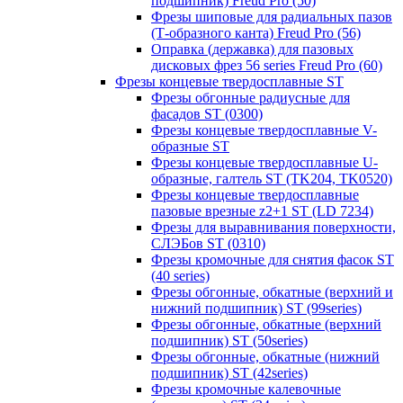
подшипник) Freud Pro (50)
Фрезы шиповые для радиальных пазов
(Т-образного канта) Freud Pro (56)
Оправка (державка) для пазовых
дисковых фрез 56 series Freud Pro (60)
Фрезы концевые твердосплавные ST
Фрезы обгонные радиусные для
фасадов ST (0300)
Фрезы концевые твердосплавные V-
образные ST
Фрезы концевые твердосплавные U-
образные, галтель ST (TK204, TK0520)
Фрезы концевые твердосплавные
пазовые врезные z2+1 ST (LD 7234)
Фрезы для выравнивания поверхности,
СЛЭБов ST (0310)
Фрезы кромочные для снятия фасок ST
(40 series)
Фрезы обгонные, обкатные (верхний и
нижний подшипник) ST (99series)
Фрезы обгонные, обкатные (верхний
подшипник) ST (50series)
Фрезы обгонные, обкатные (нижний
подшипник) ST (42series)
Фрезы кромочные калевочные