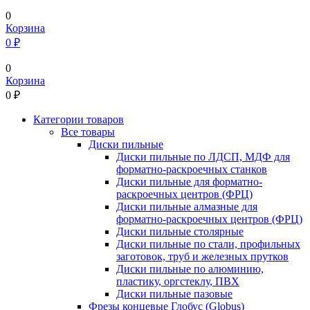
0
Корзина
0 ₽
0
Корзина
0
₽
Категории товаров
Все товары
Диски пильные
Диски пильные по ЛДСП, МДФ для
форматно-раскроечных станков
Диски пильные для форматно-
раскроечных центров (ФРЦ)
Диски пильные алмазные для
форматно-раскроечных центров (ФРЦ)
Диски пильные столярные
Диски пильные по стали, профильных
заготовок, труб и железных прутков
Диски пильные по алюминию,
пластику, оргстеклу, ПВХ
Диски пильные пазовые
Фрезы концевые Глобус (Globus)