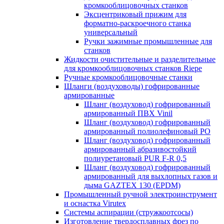
кромкооблицовочных станков
Эксцентриковый прижим для
форматно-раскроечного станка
универсальный
Ручки зажимные промышленные для
станков
Жидкости очистительные и разделительные
для кромкооблицовочных станков Riepe
Ручные кромкооблицовочные станки
Шланги (воздуховоды) гофрированные
армированные
Шланг (воздуховод) гофрированный
армированный ПВХ Vinil
Шланг (воздуховод) гофрированный
армированный полиолефиновый PO
Шланг (воздуховод) гофрированный
армированный абразивостойкий
полиуретановый PUR F-R 0,5
Шланг (воздуховод) гофрированный
армированный для выхлопных газов и
дыма GAZTEX 130 (EPDM)
Промышленный ручной электроинструмент
и оснастка Virutex
Системы аспирации (стружкоотсосы)
Изготовление твердосплавных фрез по