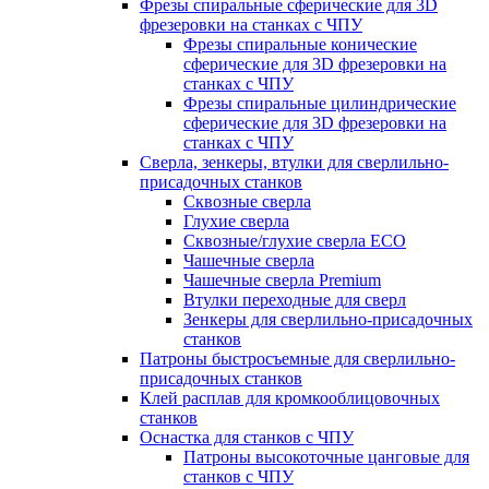
Фрезы спиральные сферические для 3D
фрезеровки на станках с ЧПУ
Фрезы спиральные конические
сферические для 3D фрезеровки на
станках с ЧПУ
Фрезы спиральные цилиндрические
сферические для 3D фрезеровки на
станках с ЧПУ
Сверла, зенкеры, втулки для сверлильно-
присадочных станков
Сквозные сверла
Глухие сверла
Сквозные/глухие сверла ECO
Чашечные сверла
Чашечные сверла Premium
Втулки переходные для сверл
Зенкеры для сверлильно-присадочных
станков
Патроны быстросъемные для сверлильно-
присадочных станков
Клей расплав для кромкооблицовочных
станков
Оснастка для станков с ЧПУ
Патроны высокоточные цанговые для
станков с ЧПУ