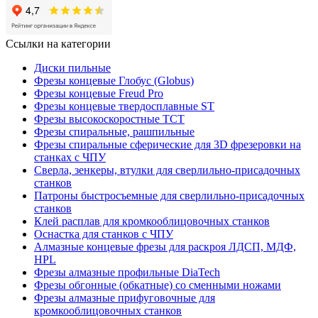
Ссылки на категории
Диски пильные
Фрезы концевые Глобус (Globus)
Фрезы концевые Freud Pro
Фрезы концевые твердосплавные ST
Фрезы высокоскоростные ТСТ
Фрезы спиральные, рашпильные
Фрезы спиральные сферические для 3D фрезеровки на
станках с ЧПУ
Сверла, зенкеры, втулки для сверлильно-присадочных
станков
Патроны быстросъемные для сверлильно-присадочных
станков
Клей расплав для кромкооблицовочных станков
Оснастка для станков с ЧПУ
Алмазные концевые фрезы для раскроя ЛДСП, МДФ,
HPL
Фрезы алмазные профильные DiaTech
Фрезы обгонные (обкатные) со сменными ножами
Фрезы алмазные прифуговочные для
кромкооблицовочных станков